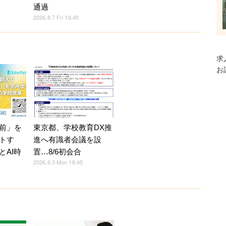
通過
2026.8.7 Fri 16:45
求
お
前」を
東京都、学校教育DX推
トす
進へ有識者会議を設
とAI時
置…8/6初会合
2026.8.3 Mon 18:45