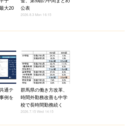
甲子
金、第5期の中間まとめ
最大20
公表
2026.8.3 Mon 16:15
共通テ
群馬県の働き方改革、
事例を
時間外勤務改善も中学
校で長時間勤務続く
2026.7.15 Wed 14:15