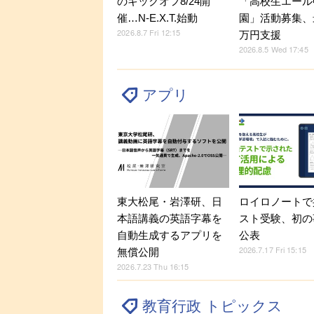
のキックオフ8/24開
「高校生エール
催…N-E.X.T.始動
園」活動募集、
2026.8.7 Fri 12:15
万円支援
2026.8.5 Wed 17:45
アプリ
東大松尾・岩澤研、日
ロイロノートで
本語講義の英語字幕を
スト受験、初の
自動生成するアプリを
公表
2026.7.17 Fri 15:15
無償公開
2026.7.23 Thu 16:15
教育行政 トピックス