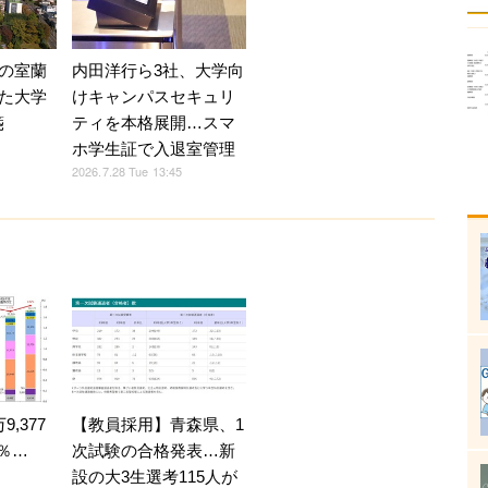
の室蘭
内田洋行ら3社、大学向
た大学
けキャンパスセキュリ
箋
ティを本格展開…スマ
ホ学生証で入退室管理
2026.7.28 Tue 13:45
,377
【教員採用】青森県、1
4％…
次試験の合格発表…新
設の大3生選考115人が