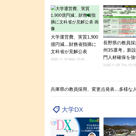
大学運営費、実質1,900
長野県の教員採
億円減…財務省指摘に
州3S選考」新
文科省が見解公表
門人材確保を強
2025.11.19 Wed 13:45
2025.11.20 Thu 15:1
兵庫県の教員採用、変更点発表…多様な
大学DX