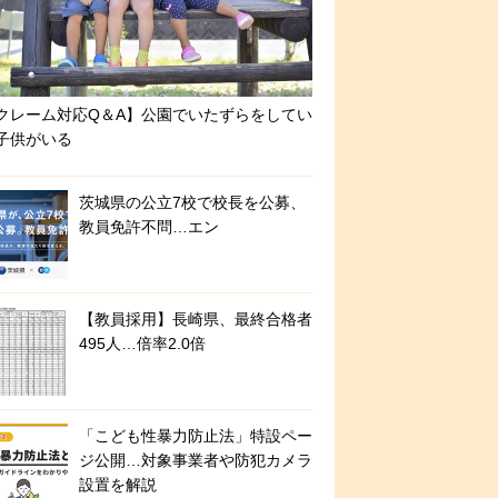
クレーム対応Q＆A】公園でいたずらをしてい
子供がいる
茨城県の公立7校で校長を公募、
教員免許不問…エン
【教員採用】長崎県、最終合格者
495人…倍率2.0倍
「こども性暴力防止法」特設ペー
ジ公開…対象事業者や防犯カメラ
設置を解説