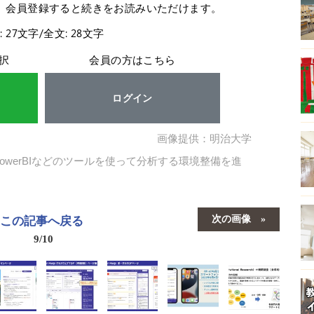
。会員登録すると続きをお読みいただけます。
: 27文字/全文: 28文字
択
会員の方はこちら
ログイン
画像提供：明治大学
owerBIなどのツールを使って分析する環境整備を進
次の画像
この記事へ戻る
9/10