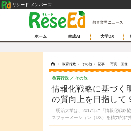
リシード メンバーズ
教育業界ニュース
ホーム
生成AI
大学DX
ホーム
›
教育行政
›
その他
›
記事
›
写真・画像
教育行政
その他
情報化戦略に基づく
の質向上を目指して 
明治大学は、2017年に「情報化戦略
スフォーメーション（DX）を精力的に