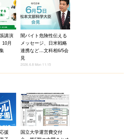
張講演
闇バイト危険性伝える
」10月
メッセージ、日米戦略
集
連携など…文科相6/5会
見
2026.6.8 Mon 11:15
応援
国立大学運営費交付