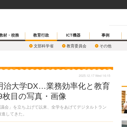
教材・校務
教育行政
ICT機器
事例
文部科学省
教育委員会
その他
2025.12.17 Wed 16:15
明治大学DX…業務効率化と教育
9枚目の写真・画像
協議会」を立ち上げて以来、全学をあげてデジタルトラン
推進してきた。