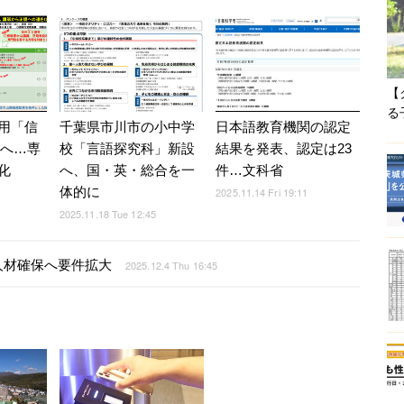
【
る
用「信
日本語教育機関の認定
千葉県市川市の小中学
設へ…専
結果を発表、認定は23
校「言語探究科」新設
化
件…文科省
へ、国・英・総合を一
体的に
5
2025.11.14 Fri 19:11
2025.11.18 Tue 12:45
人材確保へ要件拡大
2025.12.4 Thu 16:45