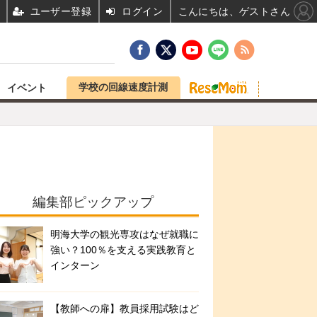
ユーザー登録
ログイン
こんにちは、ゲストさん
学校の回線速度計測
イベント
編集部ピックアップ
明海大学の観光専攻はなぜ就職に
強い？100％を支える実践教育と
インターン
【教師への扉】教員採用試験はど