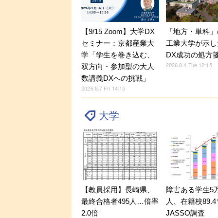
【9/15 Zoom】大学DX
「地方・単科」
セミナー：京都産業大
工業大学が示し
学「学生を巻き込む、
DX成功の処方
2026.8.4 Tue 12:15
双方向・参加型の大人
数講義DXへの挑戦」
2026.8.7 Fri 14:15
大学
【教員採用】長崎県、
障害ある学生5万9
最終合格者495人…倍率
人、在籍校89.
2.0倍
JASSO調査