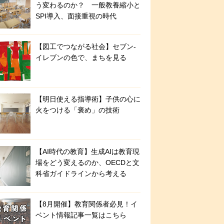
う変わるのか？ 一般教養縮小と
SPI導入、面接重視の時代
【図工でつながる社会】セブン‐
イレブンの色で、まちを見る
【明日使える指導術】子供の心に
火をつける「褒め」の技術
【AI時代の教育】生成AIは教育現
場をどう変えるのか、OECDと文
科省ガイドラインから考える
【8月開催】教育関係者必見！イ
ベント情報記事一覧はこちら