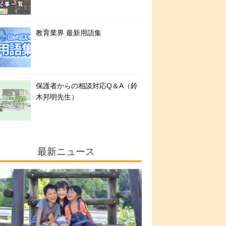
教育業界 最新用語集
保護者からの相談対応Q＆A（鈴
木邦明先生）
最新ニュース