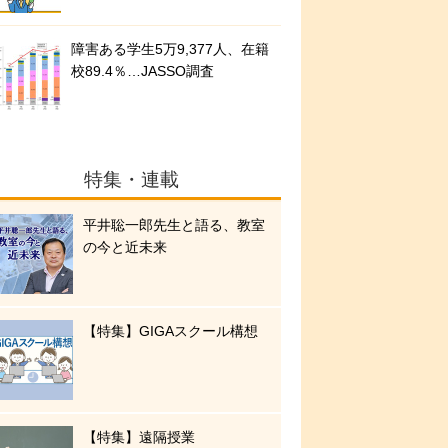
障害ある学生5万9,377人、在籍
校89.4％…JASSO調査
特集・連載
平井聡一郎先生と語る、教室
の今と近未来
【特集】GIGAスクール構想
【特集】遠隔授業