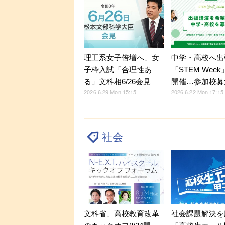
理工系女子倍増へ、女
中学・高校へ出
子枠入試「合理性あ
「STEM Week
る」文科相6/26会見
開催…参加校募
2026.6.29 Mon 15:15
2026.6.22 Mon 17:15
社会
文科省、高校教育改革
社会課題解決を