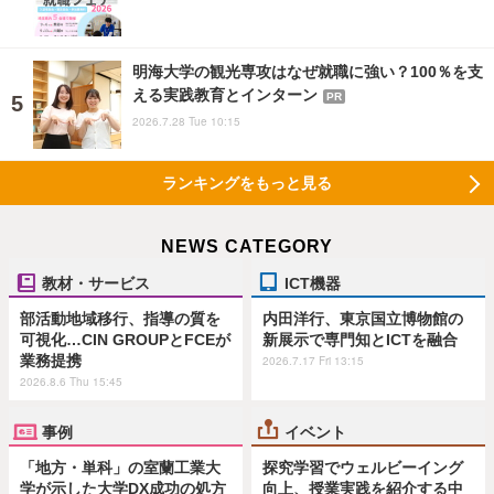
明海大学の観光専攻はなぜ就職に強い？100％を支
える実践教育とインターン
PR
2026.7.28 Tue 10:15
ランキングをもっと見る
NEWS CATEGORY
教材・サービス
ICT機器
部活動地域移行、指導の質を
内田洋行、東京国立博物館の
可視化…CIN GROUPとFCEが
新展示で専門知とICTを融合
業務提携
2026.7.17 Fri 13:15
2026.8.6 Thu 15:45
事例
イベント
「地方・単科」の室蘭工業大
探究学習でウェルビーイング
学が示した大学DX成功の処方
向上、授業実践を紹介する中