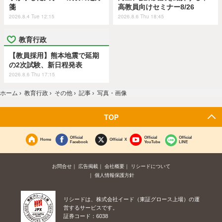
箋
高教員向けセミナー8/26
2026.8.4 Tue 12:15
2026.8.6 Thu 18:45
教育行政
【教員採用】熊本地震で延期
の2次試験、新日程発表
2026.8.6 Thu 17:15
ホーム
›
教育行政
›
その他
›
記事
›
写真・画像
TOP
Official
Official
Official
Home
Official X
Facebook
YouTube
LINE
お問合せ
広告掲載
会社概要
リシードについて
個人情報保護方針
リシードは、株式会社イード（東証グロース上場）の運
営するサービスです。
証券コード：6038