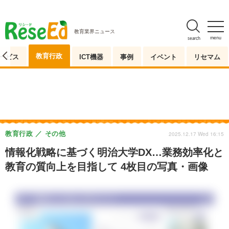
教育業界ニュース
menu
search
教育行政
ービス
ICT機器
事例
イベント
リセマム
教育行政
その他
2025.12.17 Wed 16:15
情報化戦略に基づく明治大学DX…業務効率化と
教育の質向上を目指して 4枚目の写真・画像