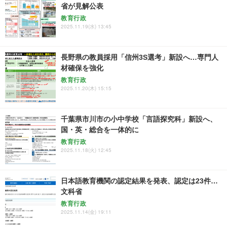
省が見解公表
教育行政
2025.11.19(水) 13:45
長野県の教員採用「信州3S選考」新設へ…専門人
材確保を強化
教育行政
2025.11.20(木) 15:15
千葉県市川市の小中学校「言語探究科」新設へ、
国・英・総合を一体的に
教育行政
2025.11.18(火) 12:45
日本語教育機関の認定結果を発表、認定は23件…
文科省
教育行政
2025.11.14(金) 19:11