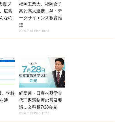
福岡工業大、福岡女子
育支援プ
高と高大連携…AI・デ
、広島
ータサイエンス教育推
んなの
進
2026.7.15 Wed 18:15
震、学校
経団連・日商へ奨学金
を通
代理返還制度の普及要
請…文科相7/28会見
2026.7.29 Wed 11:15