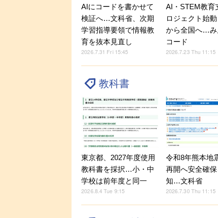
AIにコードを書かせて
AI・STEM教
検証へ…文科省、次期
ロジェクト始動
学習指導要領で情報教
から全国へ…み
育を抜本見直し
コード
2026.7.31 Fri 15:45
2026.7.23 Thu 11:15
教科書
東京都、2027年度使用
令和8年熊本地
教科書を採択…小・中
再開へ安全確保
学校は前年度と同一
知…文科省
2026.8.4 Tue 9:15
2026.7.30 Thu 11:15