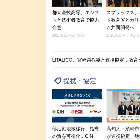
都立産技高専、エジプ
スプリックス、
トと技術者教育で協力
ト教育省とカリ
合意
ム共同開発へ
2025.8.25 Mon 15:45
2025.4.28 Mon 15:15
LITALICO、宮崎県教委と連携協定…教
提携・協定
部活動地域移行、指導
高知大・須崎市・
の質を可視化…CIN
が連携協定、地