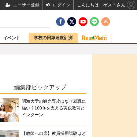
ユーザー登録
ログイン
こんにちは、ゲストさん
学校の回線速度計測
イベント
編集部ピックアップ
明海大学の観光専攻はなぜ就職に
強い？100％を支える実践教育と
インターン
【教師への扉】教員採用試験はど