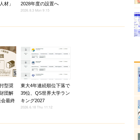
人材」
2028年度の設置へ
2026.8.3 Mon 9:15
付型奨
東大4年連続順位下落で
財団解
39位、QS世界大学ラン
談会最終
キング2027
2026.6.18 Thu 11:12