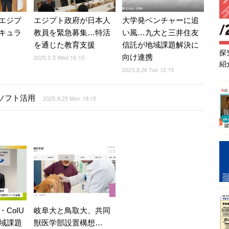
エジプ
エジプト政府が日本人
大学発ベンチャーに追
キュラ
教員を緊急募集…特活
い風…九大と三井住友
を通じた教育支援
信託が地域課題解決に
探
向け連携
2025.3.5 Wed 16:15
紹
2025.8.26 Tue 12:15
育ソフト活用
2025.8.25 Mon 19:15
CoIU
岐阜大と鳥取大、共同
域課題
獣医学部設置構想…