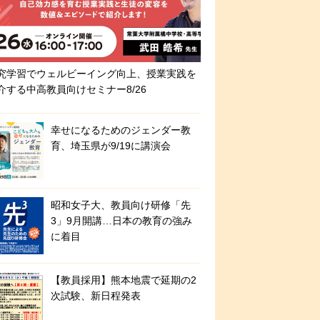
究学習でウェルビーイング向上、授業実践を
介する中高教員向けセミナー8/26
幸せになるためのジェンダー教
育、埼玉県が9/19に講演会
昭和女子大、教員向け研修「先
3」9月開講…日本の教育の強み
に着目
【教員採用】熊本地震で延期の2
次試験、新日程発表