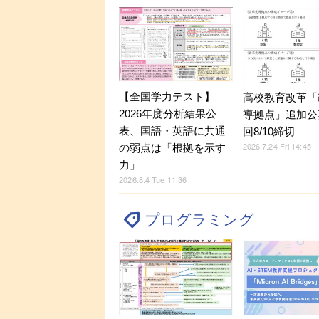
【全国学力テスト】
高校教育改革「
2026年度分析結果公
導拠点」追加公
表、国語・英語に共通
回8/10締切
2026.7.24 Fri 14:45
の弱点は「根拠を示す
力」
2026.8.4 Tue 11:36
プログラミング