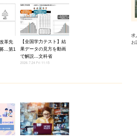
求
【全国学力テスト】結
改革先
お
果データの見方を動画
募…第1
で解説…文科省
2026.7.24 Fri 11:15