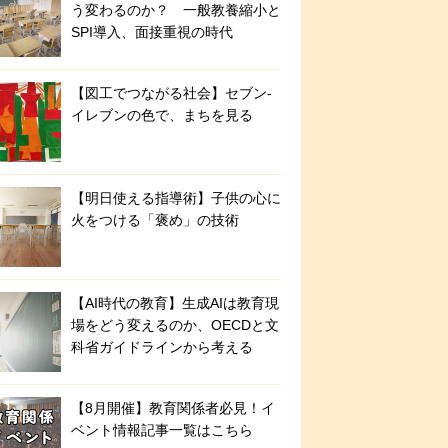
う変わるのか？ 一般教養縮小と
SPI導入、面接重視の時代
【図工でつながる社会】セブン‐
イレブンの色で、まちを見る
【明日使える指導術】子供の心に
火をつける「褒め」の技術
【AI時代の教育】生成AIは教育現
場をどう変えるのか、OECDと文
科省ガイドラインから考える
【8月開催】教育関係者必見！イ
ベント情報記事一覧はこちら