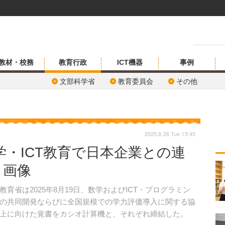
教材・校務
教育行政
ICT機器
事例
文部科学省
教育委員会
その他
2025.8.26 Tue 15:45
・ICT教育で日本企業との連
・画像
省は2025年8月19日、数学およびICT・プログラミン
の共同開発ならびに全国規模での学力評価導入に関する協
上に向けた覚書をカシオ計算機と、それぞれ締結した。