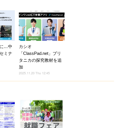
に…中
カシオ
セミナ
「ClassPad.net」ブリ
タニカの探究教材を追
加
2025.11.20 Thu 12:45