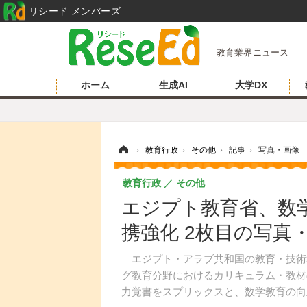
リシード メンバーズ
教育業界ニュース
ホーム
生成AI
大学DX
ホーム
›
教育行政
›
その他
›
記事
›
写真・画像
教育行政
その他
エジプト教育省、数学
携強化 2枚目の写真
エジプト・アラブ共和国の教育・技術教育
グ教育分野におけるカリキュラム・教材
力覚書をスプリックスと、数学教育の向