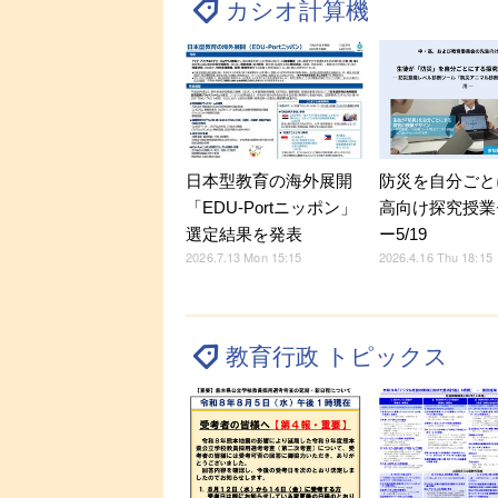
カシオ計算機
防災を自分ごと
日本型教育の海外展開
高向け探究授業
「EDU-Portニッポン」
ー5/19
選定結果を発表
2026.4.16 Thu 18:15
2026.7.13 Mon 15:15
教育行政 トピックス