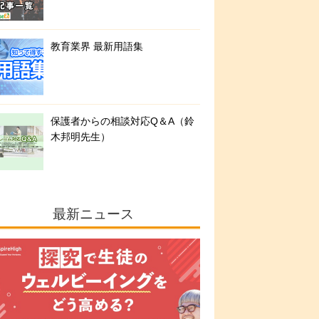
教育業界 最新用語集
保護者からの相談対応Q＆A（鈴
木邦明先生）
最新ニュース