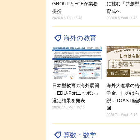
GROUPとFCEが業務
に挑む「共創型
提携
育成へ
2026.8.6 Thu 15:45
2026.8.5 Wed 14:45
海外の教育
海外大進学の給
日本型教育の海外展開
学金、しのはら
「EDU-Portニッポン」
説…TOAST座
選定結果を発表
2026.7.13 Mon 15:15
回
2026.7.1 Wed 15:15
算数・数学