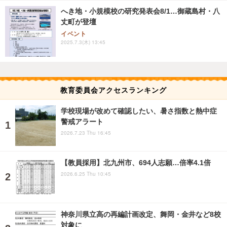
へき地・小規模校の研究発表会8/1…御蔵島村・八
丈町が登壇
イベント
2025.7.3(木) 13:45
教育委員会アクセスランキング
学校現場が改めて確認したい、暑さ指数と熱中症
警戒アラート
2026.7.23 Thu 16:45
【教員採用】北九州市、694人志願…倍率4.1倍
2026.6.25 Thu 10:45
神奈川県立高の再編計画改定、舞岡・金井など8校
対象に