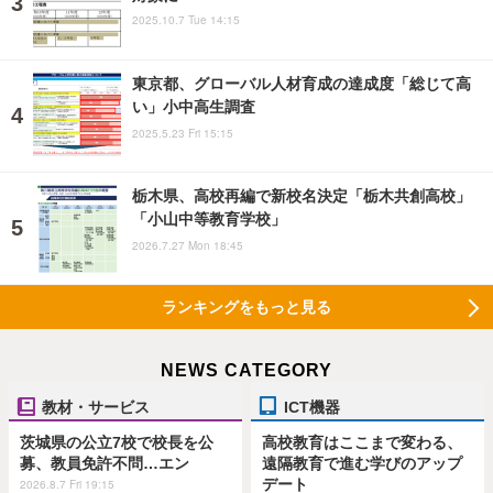
2025.10.7 Tue 14:15
東京都、グローバル人材育成の達成度「総じて高
い」小中高生調査
2025.5.23 Fri 15:15
栃木県、高校再編で新校名決定「栃木共創高校」
「小山中等教育学校」
2026.7.27 Mon 18:45
ランキングをもっと見る
NEWS CATEGORY
教材・サービス
ICT機器
茨城県の公立7校で校長を公
高校教育はここまで変わる、
募、教員免許不問…エン
遠隔教育で進む学びのアップ
デート
2026.8.7 Fri 19:15