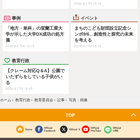
2026.8.7 Fri 15:15
事例
イベント
「地方・単科」の室蘭工業大
まちのこども財団設立記念シ
学が示した大学DX成功の処方
ンポ9/6…創造性と探究の未来
箋
を考える
2026.8.4 Tue 12:15
2026.8.7 Fri 16:15
教育行政
【クレーム対応Q＆A】公園で
いたずらをしている子供がい
る
2026.8.7 Fri 19:45
ホーム
›
教育行政
›
教育委員会
›
記事
›
写真・画像
TOP
Official
Official
Official
Home
Official X
Facebook
YouTube
LINE