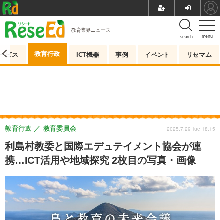
教育業界ニュース
menu
search
教育行政
ービス
ICT機器
事例
イベント
リセマム
教育行政
教育委員会
2025.7.29 Tue 18:15
利島村教委と国際エデュテイメント協会が連
携…ICT活用や地域探究 2枚目の写真・画像