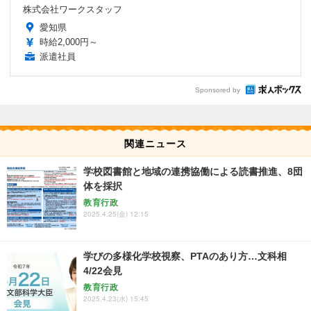
株式会社ワークスタッフ
愛知県
時給2,000円～
派遣社員
Sponsored by
関連ニュース
学校図書館と地域の連携協働による読書推進、8団
体を採択
教育行政
2025.4.25(金) 12:15
学びの多様化学校視察、PTAのあり方…文科相
4/22会見
教育行政
2025.4.23(水) 15:45