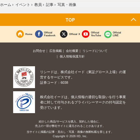
ホーム
›
イベント
›
教員
›
記事
›
写真・画像
TOP
Official
Official
Official
Home
Official X
Facebook
YouTube
LINE
お問合せ
広告掲載
会社概要
リシードについて
個人情報保護方針
リシードは、株式会社イード（東証グロース上場）の運
営するサービスです。
証券コード：6038
株式会社イードは、個人情報の適切な取扱いを行う事業
者に対して付与されるプライバシーマークの付与認定を
受けています。
紹介した商品/サービスを購入、契約した場合に、
売上の一部が弊社サイトに還元されることがあります。
当サイトに掲載の記事・見出し・写真・画像の無断転載を禁じます。
Copyright © 2026 IID, Inc.