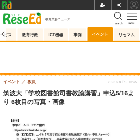
教育業界ニュース
menu
search
イベント
ービス
教育行政
ICT機器
事例
リセマム
イベント
教員
2025.5.8 Thu 13:45
筑波大「学校図書館司書教諭講習」申込5/16よ
り 6枚目の写真・画像