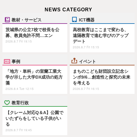
NEWS CATEGORY
教材・サービス
ICT機器
茨城県の公立7校で校長を公
高校教育はここまで変わる、
募、教員免許不問…エン
遠隔教育で進む学びのアップ
デート
2026.8.7 Fri 19:15
2026.8.7 Fri 15:15
事例
イベント
「地方・単科」の室蘭工業大
まちのこども財団設立記念シ
学が示した大学DX成功の処方
ンポ9/6…創造性と探究の未来
箋
を考える
2026.8.4 Tue 12:15
2026.8.7 Fri 16:15
教育行政
【クレーム対応Q＆A】公園で
いたずらをしている子供がい
る
2026.8.7 Fri 19:45