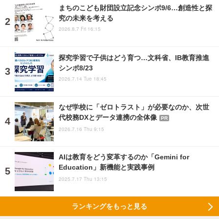
まちのこども財団設立記念シンポ9/6…創造性と探
究の未来を考える
2026.8.7 Fri 16:15
探究学習で子供はどう育つ…文科省、IB教育推進
シンポ8/23
2026.7.14 Tue 18:45
なぜ学校に「ゼロトラスト」が必要なのか、次世
代校務DXとデータ連携の全体像
PR
2026.7.16 Thu 9:15
AIは教育をどう変革するのか「Gemini for
Education」新機能と実践事例
2025.7.17 Thu 13:15
ランキングをもっと見る