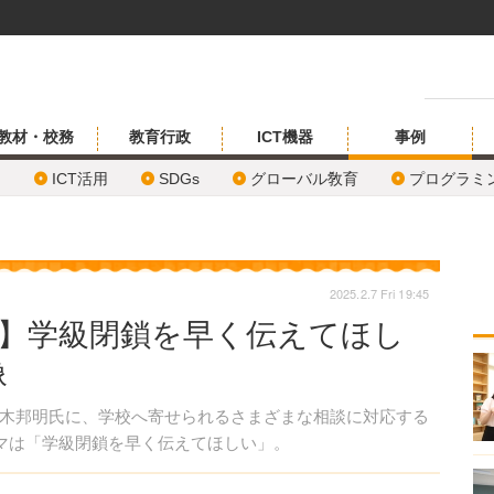
教材・校務
教育行政
ICT機器
事例
ICT活用
SDGs
グローバル敎育
プログラミ
2025.2.7 Fri 19:45
A】学級閉鎖を早く伝えてほし
像
木邦明氏に、学校へ寄せられるさまざまな相談に対応する
ーマは「学級閉鎖を早く伝えてほしい」。