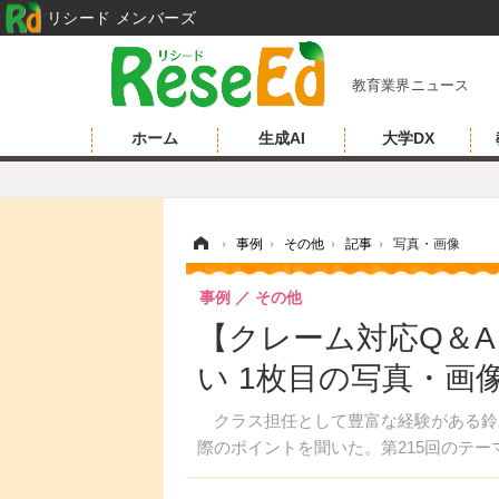
リシード メンバーズ
教育業界ニュース
ホーム
生成AI
大学DX
ホーム
›
事例
›
その他
›
記事
›
写真・画像
事例
その他
【クレーム対応Q＆
い 1枚目の写真・画
クラス担任として豊富な経験がある鈴
際のポイントを聞いた。第215回のテ