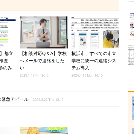
【相談対応Q＆A】学校
横浜市、すべての市立
4】都立
へメールで連絡をした
学校に統一の連絡シス
検査
い
テム導入
持参のみ
2025.1.17 Fri 19:45
2024.4.15 Mon 16:15
め緊急アピール
2024.8.22 Thu 12:15