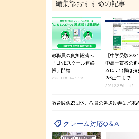
編集部おすすめの記事
教職員の負担軽減へ
【中学受験202
「LINEスクール連絡
中高一貫校の追
帳」開始
2/15…出願は
2/6正午まで
2025.1.30 Thu 17:01
2024.2.2 Fri 11:15
教育関係23団体、教員の処遇改善など求
クレーム対応Q＆A