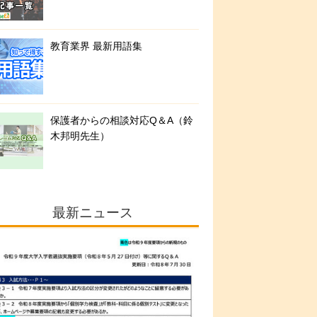
教育業界 最新用語集
保護者からの相談対応Q＆A（鈴
木邦明先生）
最新ニュース