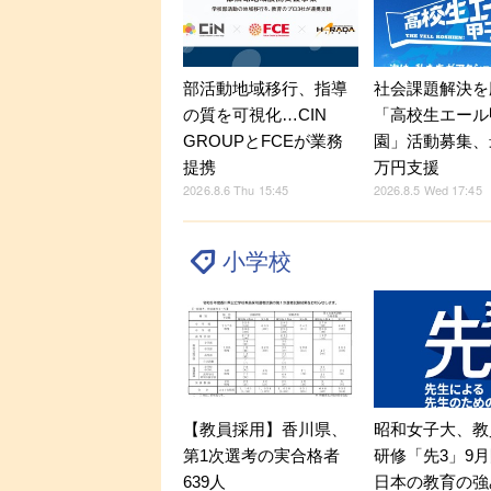
部活動地域移行、指導
社会課題解決を
の質を可視化…CIN
「高校生エール
GROUPとFCEが業務
園」活動募集、
提携
万円支援
2026.8.6 Thu 15:45
2026.8.5 Wed 17:45
小学校
【教員採用】香川県、
昭和女子大、教
第1次選考の実合格者
研修「先3」9
639人
日本の教育の強