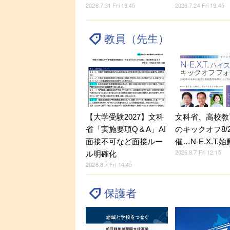
2026.7.31 Fri 19:45
2026.7.24 Fri 19:45
教員（先生）
【大学受験2027】文科
文科省、高校教
省「実施要項Q＆A」AI
のキックオフ8/
面接不可など面接ルー
催…N-E.X.T.始
2026.8.7 Fri 12:15
ル明確化
2026.8.7 Fri 14:45
保護者