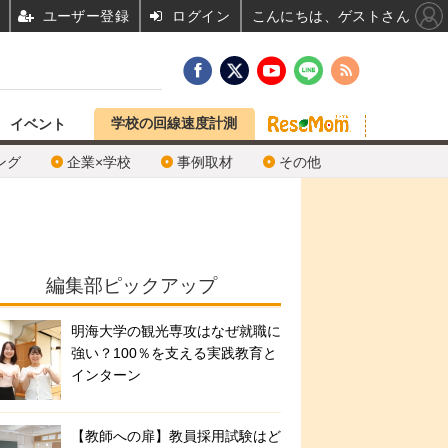
ユーザー登録
ログイン
こんにちは、ゲストさん
学校の回線速度計測
イベント
ング
企業×学校
事例取材
その他
編集部ピックアップ
明海大学の観光専攻はなぜ就職に
強い？100％を支える実践教育と
インターン
【教師への扉】教員採用試験はど