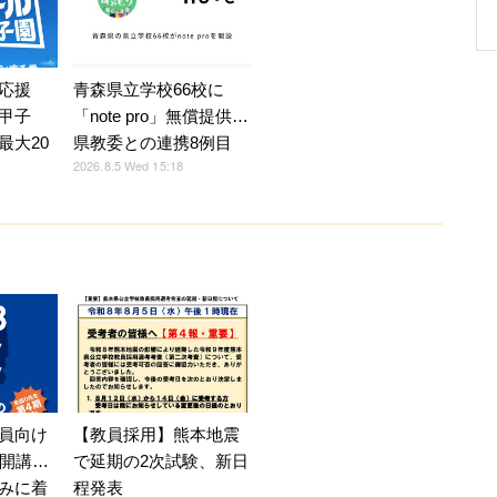
応援
青森県立学校66校に
甲子
「note pro」無償提供…
最大20
県教委との連携8例目
2026.8.5 Wed 15:18
員向け
【教員採用】熊本地震
月開講…
で延期の2次試験、新日
みに着
程発表