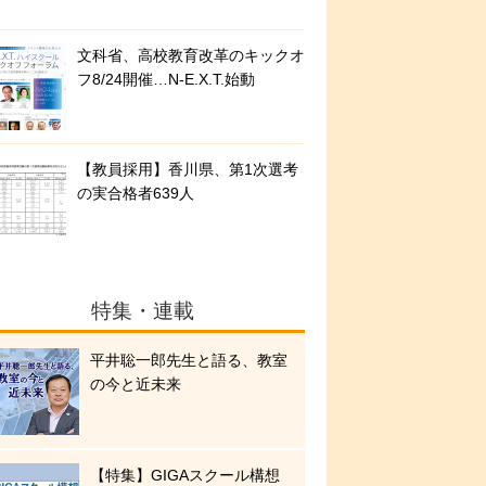
文科省、高校教育改革のキックオ
フ8/24開催…N-E.X.T.始動
【教員採用】香川県、第1次選考
の実合格者639人
特集・連載
平井聡一郎先生と語る、教室
の今と近未来
【特集】GIGAスクール構想