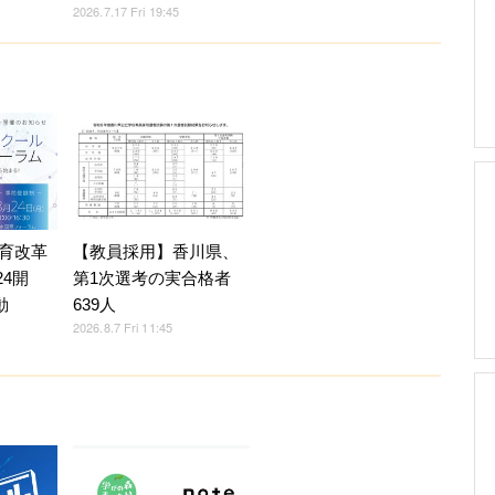
2026.7.17 Fri 19:45
育改革
【教員採用】香川県、
24開
第1次選考の実合格者
動
639人
2026.8.7 Fri 11:45