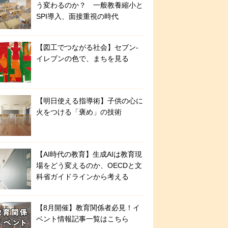
う変わるのか？ 一般教養縮小と
SPI導入、面接重視の時代
【図工でつながる社会】セブン‐
イレブンの色で、まちを見る
【明日使える指導術】子供の心に
火をつける「褒め」の技術
【AI時代の教育】生成AIは教育現
場をどう変えるのか、OECDと文
科省ガイドラインから考える
【8月開催】教育関係者必見！イ
ベント情報記事一覧はこちら