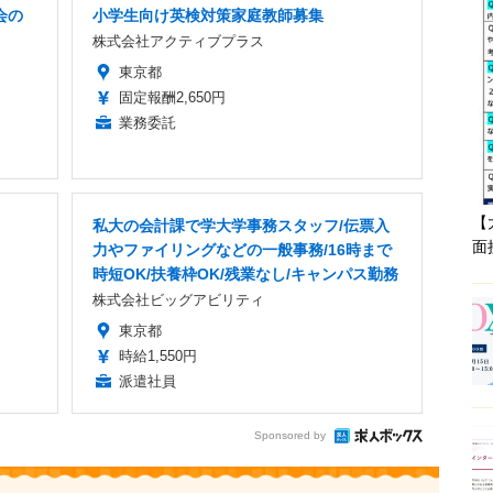
会の
小学生向け英検対策家庭教師募集
株式会社アクティブプラス
東京都
固定報酬2,650円
業務委託
【
私大の会計課で学大学事務スタッフ/伝票入
面
力やファイリングなどの一般事務/16時まで
時短OK/扶養枠OK/残業なし/キャンパス勤務
株式会社ビッグアビリティ
東京都
時給1,550円
派遣社員
Sponsored by