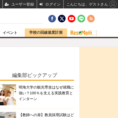
ユーザー登録
ログイン
こんにちは、ゲストさん
学校の回線速度計測
イベント
編集部ピックアップ
明海大学の観光専攻はなぜ就職に
強い？100％を支える実践教育と
インターン
【教師への扉】教員採用試験はど