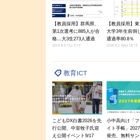
【教員採用】群馬県、
【教員採用】東
第1次選考に885人が合
大学3年生前倒
格…大3生273人通過
通過率80.8％
2026.8.6 Thu 9:15
2026.8.5 Wed 18:15
教育ICT
こどもDX白書2026を先
小中高向け「フ
行公開、中室牧子氏迎
イト手帳」202
え公開イベント9/17
発売、無料サン