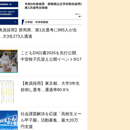
教員採用】群馬県、第1次選考に885人が合
…大3生273人通過
こどもDX白書2026を先行公開、
中室牧子氏迎え公開イベント9/17
【教員採用】東京都、大学3年生
前倒し選考…通過率80.8％
社会課題解決を応援「高校生エー
ル甲子園」活動募集、最大20万
円支援