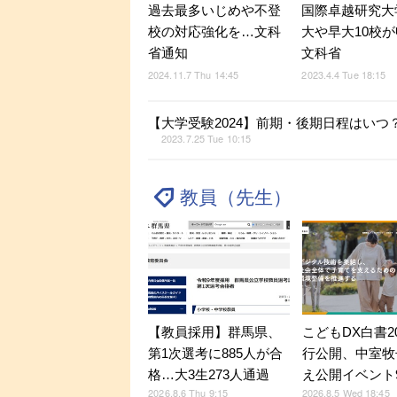
国際卓越研究大
過去最多いじめや不登
大や早大10校
校の対応強化を…文科
文科省
省通知
2023.4.4 Tue 18:15
2024.11.7 Thu 14:45
【大学受験2024】前期・後期日程はい
2023.7.25 Tue 10:15
教員（先生）
【教員採用】群馬県、
こどもDX白書2
第1次選考に885人が合
行公開、中室牧
格…大3生273人通過
え公開イベント9
2026.8.6 Thu 9:15
2026.8.5 Wed 18:45