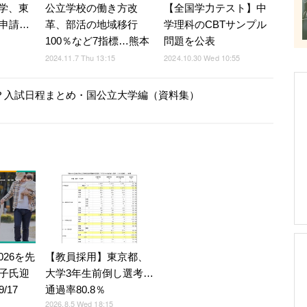
学、東
公立学校の働き方改
【全国学力テスト】中
が申請…
革、部活の地域移行
学理科のCBTサンプル
100％など7指標…熊本
問題を公表
2024.11.7 Thu 13:15
2024.10.30 Wed 10:55
つ？入試日程まとめ・国公立大学編（資料集）
026を先
【教員採用】東京都、
子氏迎
大学3年生前倒し選考…
/17
通過率80.8％
2026.8.5 Wed 18:15