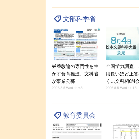
文部科学省
全国学力調査、
栄養教諭の専門性を生
用長いほど正答
かす食育推進、文科省
く…文科相8/4
が事業公募
2026.8.5 Wed 11:15
2026.8.5 Wed 11:45
教育委員会