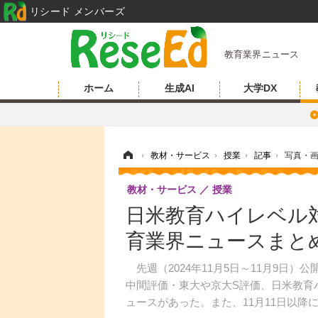
リシード メンバーズ
教育業界ニュース
ホーム
生成AI
大学DX
ホーム
›
教材・サービス
›
授業
›
記事
›
写真・
教材・サービス
授業
日米教育ハイレベル
育業界ニュースまとめ
先週（2024年11月5日～11月9日
中間評価・東大や京大S評価、日米教育
ュースがあった。また、11月11日以降