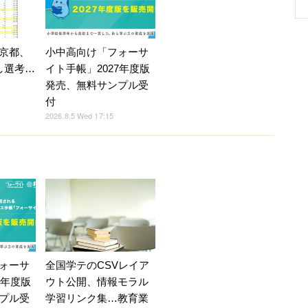
京都、
小中高向け「フォーサ
し選考…
イト手帳」2027年度版
発売、無料サンプル受
付
2026.8.5 Wed 17:15
ォーサ
全国学テのCSVレイア
7年度版
ウト公開、情報モラル
プル受
学習リンク集…教育業