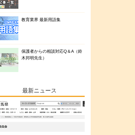
教育業界 最新用語集
保護者からの相談対応Q＆A（鈴
木邦明先生）
最新ニュース