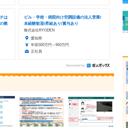
ンチは
ビル・学校・病院向け空調設備の法人営業/
実の教
未経験歓迎/昇給あり/賞与あり
株式会社RYODEN
愛知県
年収500万円～950万円
正社員
Sponsored by