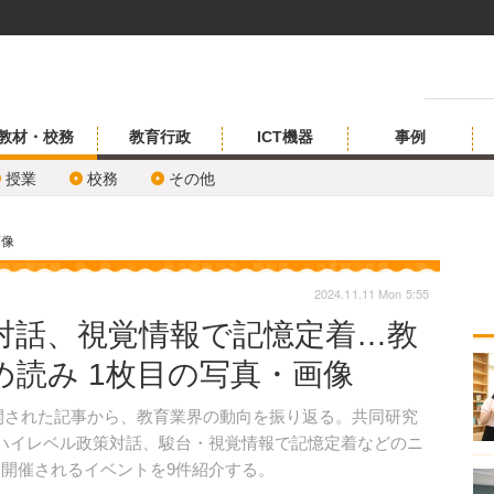
教材・校務
教育行政
ICT機器
事例
授業
校務
その他
画像
2024.11.11 Mon 5:55
対話、視覚情報で記憶定着…教
読み 1枚目の写真・画像
）公開された記事から、教育業界の動向を振り返る。共同研究
ハイレベル政策対話、駿台・視覚情報で記憶定着などのニ
に開催されるイベントを9件紹介する。