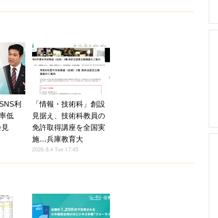
SNS利
「情報・技術科」創設
率低
見据え、技術科教員の
会見
免許取得講座を全国実
施…兵庫教育大
2026.8.4 Tue 17:45