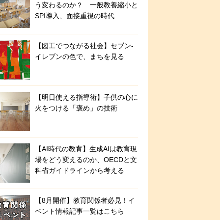
う変わるのか？ 一般教養縮小と
SPI導入、面接重視の時代
【図工でつながる社会】セブン‐
イレブンの色で、まちを見る
【明日使える指導術】子供の心に
火をつける「褒め」の技術
【AI時代の教育】生成AIは教育現
場をどう変えるのか、OECDと文
科省ガイドラインから考える
【8月開催】教育関係者必見！イ
ベント情報記事一覧はこちら