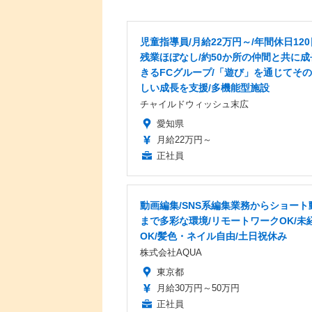
児童指導員/月給22万円～/年間休日120
残業ほぼなし/約50か所の仲間と共に成
きるFCグループ/「遊び」を通じてそ
しい成長を支援/多機能型施設
チャイルドウィッシュ末広
愛知県
月給22万円～
正社員
動画編集/SNS系編集業務からショート
まで多彩な環境/リモートワークOK/未
OK/髪色・ネイル自由/土日祝休み
株式会社AQUA
東京都
月給30万円～50万円
正社員