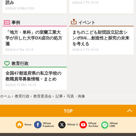
読み
2026.8.7 Fri 15:15
2026.8.10 Mon 5:55
事例
イベント
「地方・単科」の室蘭工業大
まちのこども財団設立記念シ
学が示した大学DX成功の処方
ンポ9/6…創造性と探究の未来
箋
を考える
2026.8.4 Tue 12:15
2026.8.7 Fri 16:15
教育行政
全国47都道府県の私立学校の
教職員等募集情報・まとめ
2026.8.10 Mon 10:15
ホーム
›
教育行政
›
教育委員会
›
記事
›
写真・画像
TOP
Official
Official
Official
Home
Official X
Facebook
YouTube
LINE