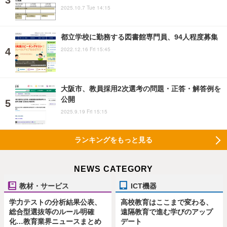
2025.10.7 Tue 14:15
都立学校に勤務する図書館専門員、94人程度募集
2022.12.16 Fri 15:45
大阪市、教員採用2次選考の問題・正答・解答例を
公開
2025.9.19 Fri 15:15
ランキングをもっと見る
NEWS CATEGORY
教材・サービス
ICT機器
学力テストの分析結果公表、
高校教育はここまで変わる、
総合型選抜等のルール明確
遠隔教育で進む学びのアップ
化…教育業界ニュースまとめ
デート