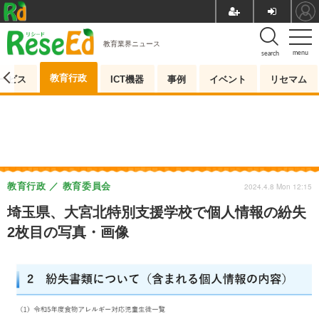
教育業界ニュース
menu
search
教育行政
ービス
ICT機器
事例
イベント
リセマム
教育行政
教育委員会
2024.4.8 Mon 12:15
埼玉県、大宮北特別支援学校で個人情報の紛失
2枚目の写真・画像