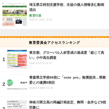
埼玉県立特別支援学校、生徒の個人情報含む動画
流出
教育行政
2024.3.14(木) 12:15
教育委員会アクセスランキング
東京都、グローバル人材育成の達成度「総じて高
い」小中高生調査
2025.5.23 Fri 15:15
青森県立学校66校に「note pro」無償提供…県教
委との連携8例目
2026.8.5 Wed 15:18
神奈川県立高の再編計画改定、舞岡・金井など8校
対象に