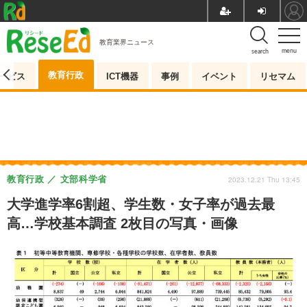
教育業界ニュース
menu
search
教育行政
ービス
ICT機器
事例
イベント
リセマム
教育行政
文部科学省
2023.12.21 Thu 13:45
大学進学率6割超、学生数・女子率が過去最
高…学校基本調査 2枚目の写真・画像