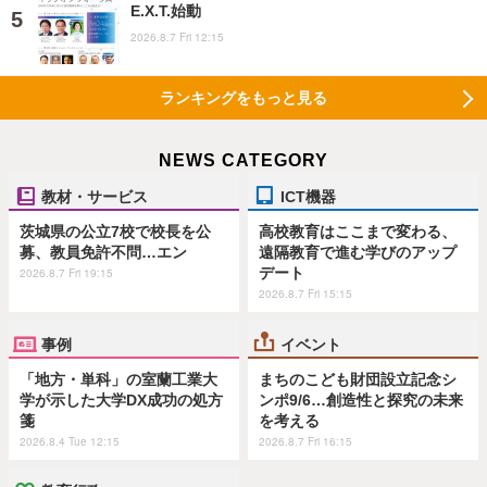
E.X.T.始動
2026.8.7 Fri 12:15
ランキングをもっと見る
NEWS CATEGORY
教材・サービス
ICT機器
茨城県の公立7校で校長を公
高校教育はここまで変わる、
募、教員免許不問…エン
遠隔教育で進む学びのアップ
デート
2026.8.7 Fri 19:15
2026.8.7 Fri 15:15
事例
イベント
「地方・単科」の室蘭工業大
まちのこども財団設立記念シ
学が示した大学DX成功の処方
ンポ9/6…創造性と探究の未来
箋
を考える
2026.8.4 Tue 12:15
2026.8.7 Fri 16:15