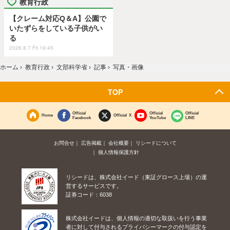
教育行政
【クレーム対応Q＆A】公園で
いたずらをしている子供がい
る
2026.8.7 Fri 19:45
ホーム
›
教育行政
›
文部科学省
›
記事
›
写真・画像
TOP
Official
Official
Official
Home
Official X
Facebook
YouTube
LINE
お問合せ
広告掲載
会社概要
リシードについて
個人情報保護方針
リシードは、株式会社イード（東証グロース上場）の運
営するサービスです。
証券コード：6038
株式会社イードは、個人情報の適切な取扱いを行う事業
者に対して付与されるプライバシーマークの付与認定を