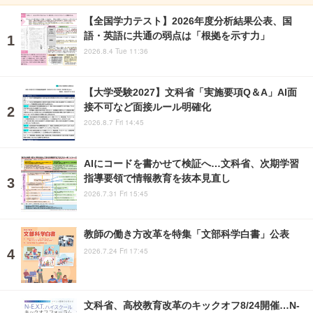
【全国学力テスト】2026年度分析結果公表、国
語・英語に共通の弱点は「根拠を示す力」
2026.8.4 Tue 11:36
【大学受験2027】文科省「実施要項Q＆A」AI面
接不可など面接ルール明確化
2026.8.7 Fri 14:45
AIにコードを書かせて検証へ…文科省、次期学習
指導要領で情報教育を抜本見直し
2026.7.31 Fri 15:45
教師の働き方改革を特集「文部科学白書」公表
2026.7.24 Fri 17:45
文科省、高校教育改革のキックオフ8/24開催…N-