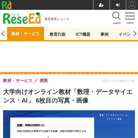
教育業界ニュース
menu
search
教材・サービス
測
教育行政
ICT機器
事例
イベント
教材・サービス
授業
2023.10.11 Wed 17:45
大学向けオンライン教材「数理・データサイエ
ンス・AI」 6枚目の写真・画像