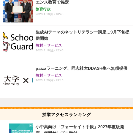
エンス教育で協定
教育行政
2023.4.10(月) 18:45
生成AIテーマのネットリテラシー講座…9月下旬提
供開始
教材・サービス
2023.8.18(金) 12:45
paizaラーニング、同志社大DDASH生へ無償提供
教材・サービス
2023.9.20(水) 15:15
授業アクセスランキング
小中高向け「フォーサイト手帳」2027年度版発
売、無料サンプル受付