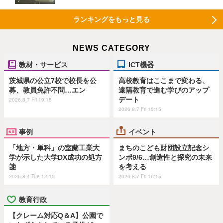
ランキングをもっと見る
NEWS CATEGORY
教材・サービス
ICT機器
茨城県の公立7校で校長を公
高校教育はここまで変わる、
募、教員免許不問…エン
遠隔教育で進む学びのアップ
デート
2026.8.7 Fri 19:15
2026.8.7 Fri 15:15
事例
イベント
「地方・単科」の室蘭工業大
まちのこども財団設立記念シ
学が示した大学DX成功の処方
ンポ9/6…創造性と探究の未来
箋
を考える
2026.8.4 Tue 12:15
2026.8.7 Fri 16:15
教育行政
【クレーム対応Q＆A】公園で