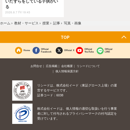
いたずらをしている子供がい
る
2026.8.7 Fri 19:45
ホーム
›
教材・サービス
›
授業
›
記事
›
写真・画像
TOP
Official
Official
Official
Home
Official X
Facebook
YouTube
LINE
お問合せ
広告掲載
会社概要
リシードについて
個人情報保護方針
リシードは、株式会社イード（東証グロース上場）の運
営するサービスです。
証券コード：6038
株式会社イードは、個人情報の適切な取扱いを行う事業
者に対して付与されるプライバシーマークの付与認定を
受けています。