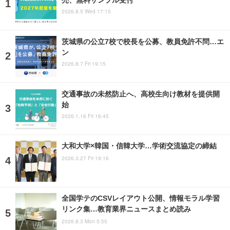
2026.8.5 Wed 17:15
茨城県の公立7校で校長を公募、教員免許不問…エ
ン
2026.8.7 Fri 19:15
交通事故の未然防止へ、高校生向け教材を提供開
始
2026.1.16 Fri 16:45
大和大学×韓国・信韓大学…学術交流協定の締結
2026.3.27 Fri 19:16
全国学テのCSVレイアウト公開、情報モラル学習
リンク集…教育業界ニュースまとめ読み
2026.8.3 Mon 5:55