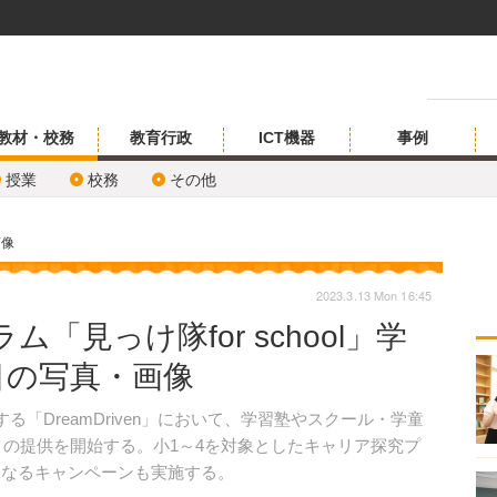
教材・校務
教育行政
ICT機器
事例
授業
校務
その他
画像
2023.3.13 Mon 16:45
「見っけ隊for school」学
目の写真・画像
る「DreamDriven」において、学習塾やスクール・学童
ool」の提供を開始する。小1～4を対象としたキャリア探究プ
になるキャンペーンも実施する。