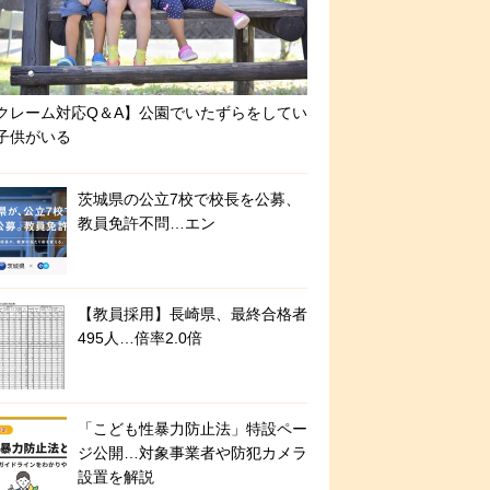
クレーム対応Q＆A】公園でいたずらをしてい
子供がいる
茨城県の公立7校で校長を公募、
教員免許不問…エン
【教員採用】長崎県、最終合格者
495人…倍率2.0倍
「こども性暴力防止法」特設ペー
ジ公開…対象事業者や防犯カメラ
設置を解説