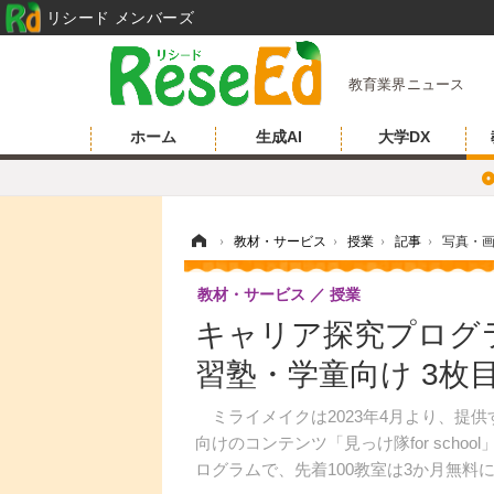
リシード メンバーズ
教育業界ニュース
ホーム
生成AI
大学DX
ホーム
›
教材・サービス
›
授業
›
記事
›
写真・
教材・サービス
授業
キャリア探究プログラム
習塾・学童向け 3枚
ミライメイクは2023年4月より、提供す
向けのコンテンツ「見っけ隊for sch
ログラムで、先着100教室は3か月無料