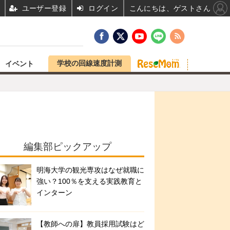
ユーザー登録
ログイン
こんにちは、ゲストさん
学校の回線速度計測
イベント
編集部ピックアップ
明海大学の観光専攻はなぜ就職に
強い？100％を支える実践教育と
インターン
【教師への扉】教員採用試験はど