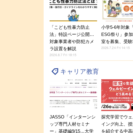
「こども性暴力防止
小学5-6年対象
法」特設ページ公開…
ESG祭り」参
対象事業者や防犯カメ
室を募集、受験
2026.7.24 Fri 14:15
ラ設置を解説
2026.8.7 Fri 18:15
キャリア教育
JASSO「インターンシ
探究学習でウェ
ップ専門人材セミナ
イング向上、授
ー」基礎編9/15…大学
を紹介する中高