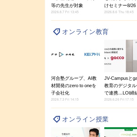
等の先生が対象
けセミナー8/26
2026.8.7 Fri 13:45
2026.8.6 Thu 18:45
オンライン教育
河合塾グループ、AI教
JV-Campusとg
材開発のzero to oneを
教育のデジタル
子会社化
で連携…LOI締
2026.7.3 Fri 14:15
2026.6.26 Fri 17:15
オンライン授業