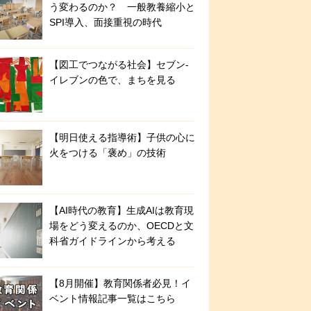
う変わるのか？ 一般教養縮小と
SPI導入、面接重視の時代
【図工でつながる社会】セブン‐
イレブンの色で、まちを見る
【明日使える指導術】子供の心に
火をつける「褒め」の技術
【AI時代の教育】生成AIは教育現
場をどう変えるのか、OECDと文
科省ガイドラインから考える
【8月開催】教育関係者必見！イ
ベント情報記事一覧はこちら