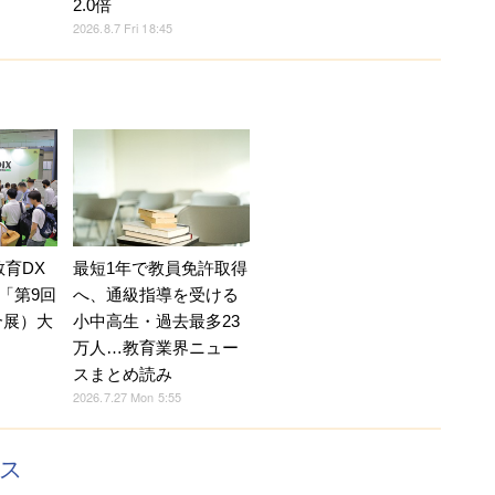
2.0倍
2026.8.7 Fri 18:45
教育DX
最短1年で教員免許取得
「第9回
へ、通級指導を受ける
合展）大
小中高生・過去最多23
万人…教育業界ニュー
スまとめ読み
2026.7.27 Mon 5:55
クス