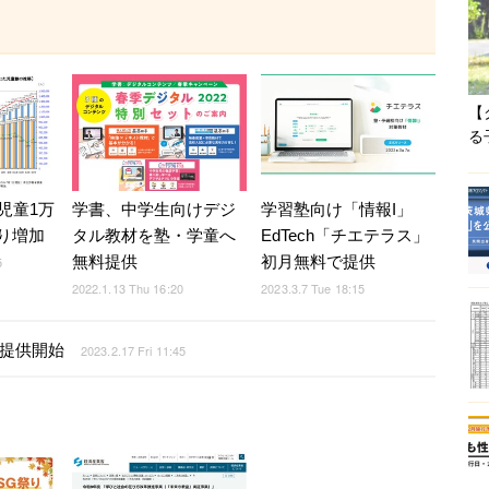
【
る
児童1万
学習塾向け「情報I」
学書、中学生向けデジ
ぶり増加
EdTech「チエテラス」
タル教材を塾・学童へ
初月無料で提供
無料提供
5
2023.3.7 Tue 18:15
2022.1.13 Thu 16:20
月提供開始
2023.2.17 Fri 11:45