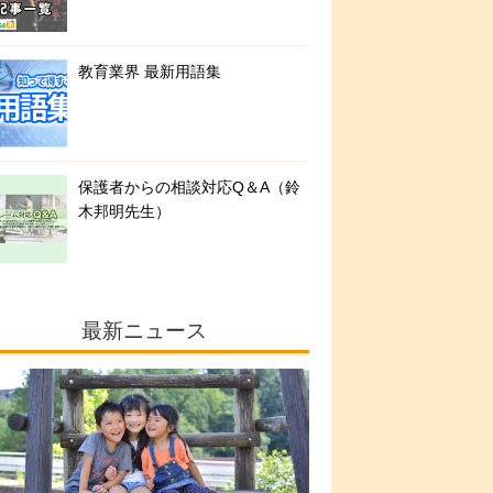
教育業界 最新用語集
保護者からの相談対応Q＆A（鈴
木邦明先生）
最新ニュース