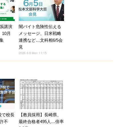
張講演
闇バイト危険性伝える
」10月
メッセージ、日米戦略
集
連携など…文科相6/5会
見
2026.6.8 Mon 11:15
校で校長
【教員採用】長崎県、
許不
最終合格者495人…倍率