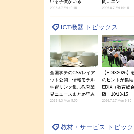
いる子供がいる
問…エン
2026.8.7 Fri 19:45
2026.8.7 Fri 19:15
ICT機器 トピックス
全国学テのCSVレイア
【EDIX2026】
ウト公開、情報モラル
のヒントが集結
学習リンク集…教育業
EDIX（教育総
界ニュースまとめ読み
阪」10/13-15
2026.8.3 Mon 5:55
2026.7.27 Mon 9:15
教材・サービス トピッ