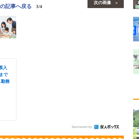
次の画像
この記事へ戻る
3/4
票入
まで
ス勤務
Sponsored by