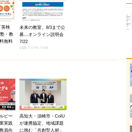
「英検
未来の教室、8/3まで公
加塾・教
募…オンライン説明会
料無料
7/22
2026.7.17 Fri 17:45
ルビー
高知大・須崎市・CoIU
業実践
が連携協定、地域課題
教員向
に挑む「共創型人材」