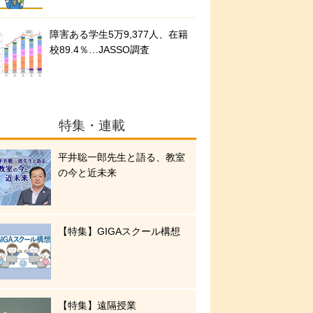
障害ある学生5万9,377人、在籍
校89.4％…JASSO調査
特集・連載
平井聡一郎先生と語る、教室
の今と近未来
【特集】GIGAスクール構想
【特集】遠隔授業