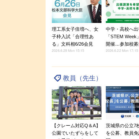
理工系女子倍増へ、女
中学・高校へ出
子枠入試「合理性あ
「STEM Week
る」文科相6/26会見
開催…参加校募
2026.6.29 Mon 15:15
2026.6.22 Mon 17:15
教員（先生）
【クレーム対応Q＆A】
茨城県の公立7
公園でいたずらをして
を公募、教員免