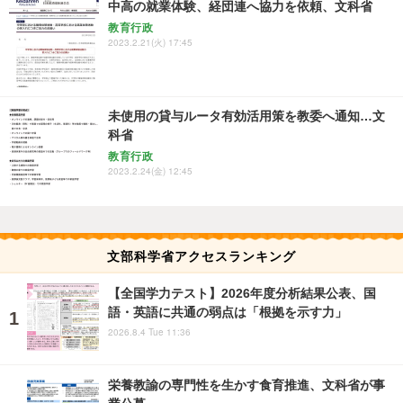
中高の就業体験、経団連へ協力を依頼、文科省
教育行政
2023.2.21(火) 17:45
未使用の貸与ルータ有効活用策を教委へ通知…文
科省
教育行政
2023.2.24(金) 12:45
文部科学省アクセスランキング
【全国学力テスト】2026年度分析結果公表、国
語・英語に共通の弱点は「根拠を示す力」
2026.8.4 Tue 11:36
栄養教諭の専門性を生かす食育推進、文科省が事
業公募