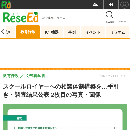
教育業界ニュース
menu
search
教育行政
ービス
ICT機器
事例
イベント
リセマム
教育行政
文部科学省
2023.2.24 Fri 15:15
スクールロイヤーへの相談体制構築を…手引
き・調査結果公表 2枚目の写真・画像