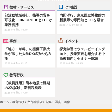
教材・サービス
ICT機器
部活動地域移行、指導の質を
内田洋行、東京国立博物館の
可視化…CIN GROUPとFCEが
新展示で専門知とICTを融合
業務提携
2026.7.17 Fri 13:15
2026.8.6 Thu 15:45
事例
イベント
「地方・単科」の室蘭工業大
探究学習でウェルビーイング
学が示した大学DX成功の処方
向上、授業実践を紹介する中
箋
高教員向けセミナー8/26
2026.8.4 Tue 12:15
2026.8.6 Thu 18:45
教育行政
【教員採用】熊本地震で延期
の2次試験、新日程発表
2026.8.6 Thu 17:15
ホーム
›
教育行政
›
文部科学省
›
記事
›
写真・画像