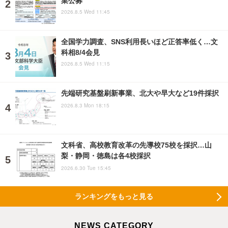
2026.8.5 Wed 11:45
全国学力調査、SNS利用長いほど正答率低く…文
科相8/4会見
2026.8.5 Wed 11:15
先端研究基盤刷新事業、北大や早大など19件採択
2026.8.3 Mon 18:15
文科省、高校教育改革の先導校75校を採択…山
梨・静岡・徳島は各4校採択
2026.6.30 Tue 15:45
ランキングをもっと見る
NEWS CATEGORY