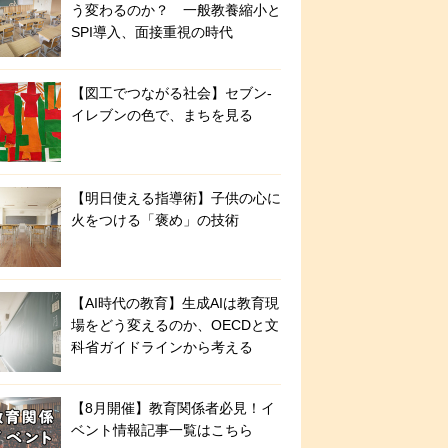
う変わるのか？ 一般教養縮小と
SPI導入、面接重視の時代
【図工でつながる社会】セブン‐
イレブンの色で、まちを見る
【明日使える指導術】子供の心に
火をつける「褒め」の技術
【AI時代の教育】生成AIは教育現
場をどう変えるのか、OECDと文
科省ガイドラインから考える
【8月開催】教育関係者必見！イ
ベント情報記事一覧はこちら