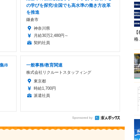
の学びを探究/全国でも高水準の働き方改革
を推進
鎌倉市
神奈川県
【
月給30万2,480円～
格
契約社員
集/8
一般事務/教育関連
株式会社リクルートスタッフィング
東京都
時給1,700円
派遣社員
Sponsored by