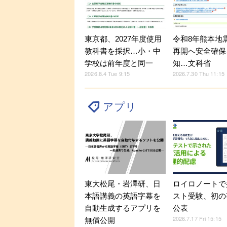
東京都、2027年度使用
令和8年熊本地
教科書を採択…小・中
再開へ安全確保
学校は前年度と同一
知…文科省
2026.8.4 Tue 9:15
2026.7.30 Thu 11:15
アプリ
東大松尾・岩澤研、日
ロイロノートで
本語講義の英語字幕を
スト受験、初の
自動生成するアプリを
公表
2026.7.17 Fri 15:15
無償公開