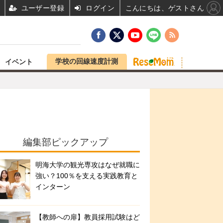
ユーザー登録
ログイン
こんにちは、ゲストさん
学校の回線速度計測
イベント
編集部ピックアップ
明海大学の観光専攻はなぜ就職に
強い？100％を支える実践教育と
インターン
【教師への扉】教員採用試験はど