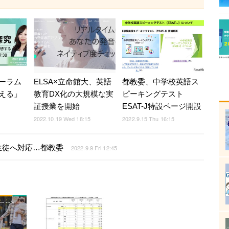
ーラム
ELSA×立命館大、英語
都教委、中学校英語ス
える」
教育DX化の大規模な実
ピーキングテスト
証授業を開始
ESAT-J特設ページ開設
5
2022.10.19 Wed 18:15
2022.9.15 Thu 16:15
生徒へ対応…都教委
2022.9.9 Fri 12:45