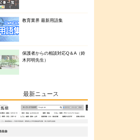
教育業界 最新用語集
保護者からの相談対応Q＆A（鈴
木邦明先生）
最新ニュース