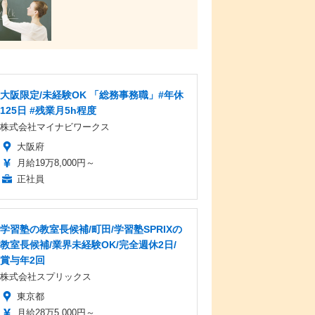
大阪限定/未経験OK 「総務事務職」#年休
125日 #残業月5h程度
株式会社マイナビワークス
大阪府
月給19万8,000円～
正社員
学習塾の教室長候補/町田/学習塾SPRIXの
教室長候補/業界未経験OK/完全週休2日/
賞与年2回
株式会社スプリックス
東京都
月給28万5,000円～