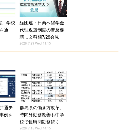
震、学校
経団連・日商へ奨学金
を通
代理返還制度の普及要
請…文科相7/28会見
2026.7.29 Wed 11:15
共通テ
群馬県の働き方改革、
事例を
時間外勤務改善も中学
校で長時間勤務続く
2026.7.15 Wed 14:15