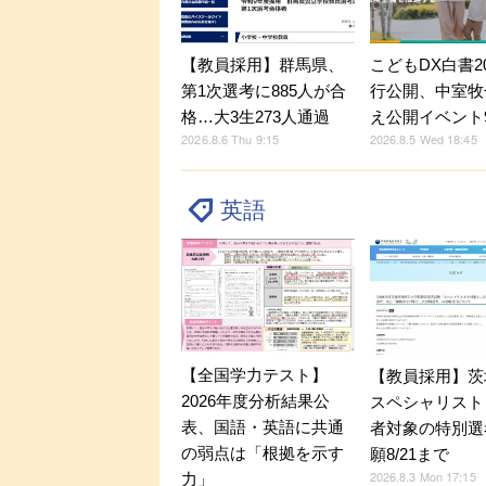
【教員採用】群馬県、
こどもDX白書2
第1次選考に885人が合
行公開、中室牧
格…大3生273人通過
え公開イベント9
2026.8.6 Thu 9:15
2026.8.5 Wed 18:45
英語
【全国学力テスト】
【教員採用】茨
2026年度分析結果公
スペシャリスト
表、国語・英語に共通
者対象の特別選
の弱点は「根拠を示す
願8/21まで
2026.8.3 Mon 17:15
力」