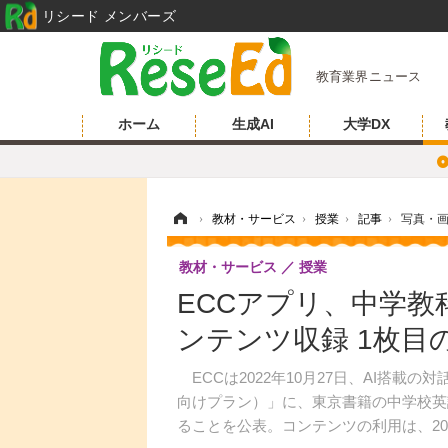
リシード メンバーズ
教育業界ニュース
ホーム
生成AI
大学DX
ホーム
›
教材・サービス
›
授業
›
記事
›
写真・
教材・サービス
授業
ECCアプリ、中学教科
ンテンツ収録 1枚目
ECCは2022年10月27日、AI搭載
向けプラン）」に、東京書籍の中学校英語
ることを公表。コンテンツの利用は、20