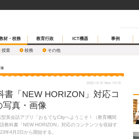
教材・校務
教育行政
ICT機器
事例
授業
校務
その他
画像
2022.10.31 Mon 15:15
書「NEW HORIZON」対応コ
の写真・画像
の対話型英会話アプリ「おもてなCityへようこそ！（教育機関
教科書「NEW HORIZON」対応のコンテンツを収録す
23年4月2日から開始する。