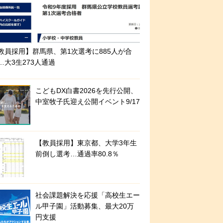
教員採用】群馬県、第1次選考に885人が合
…大3生273人通過
こどもDX白書2026を先行公開、
中室牧子氏迎え公開イベント9/17
【教員採用】東京都、大学3年生
前倒し選考…通過率80.8％
社会課題解決を応援「高校生エー
ル甲子園」活動募集、最大20万
円支援