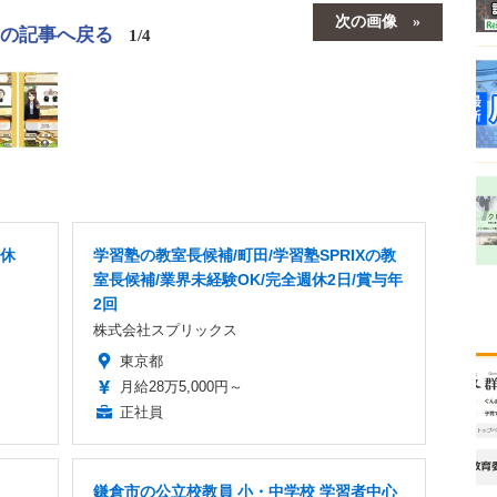
次の画像
この記事へ戻る
1/4
年休
学習塾の教室長候補/町田/学習塾SPRIXの教
室長候補/業界未経験OK/完全週休2日/賞与年
2回
株式会社スプリックス
東京都
月給28万5,000円～
正社員
鎌倉市の公立校教員 小・中学校 学習者中心