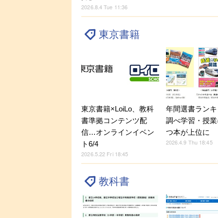
2026.8.4 Tue 11:36
東京書籍
東京書籍×LoiLo、教科
年間選書ランキ
書準拠コンテンツ配
調べ学習・授業
信…オンラインイベン
つ本が上位に
2026.4.9 Thu 18:45
ト6/4
2026.5.22 Fri 18:45
教科書