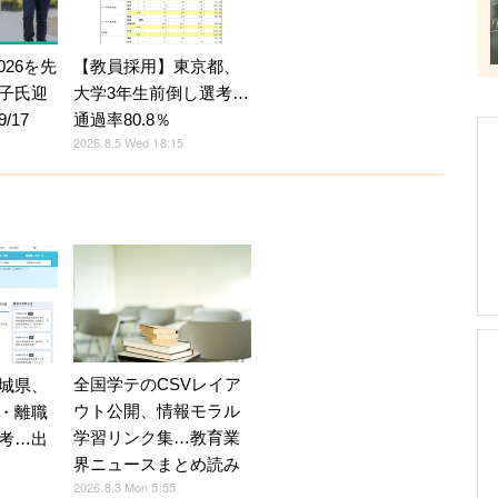
026を先
【教員採用】東京都、
子氏迎
大学3年生前倒し選考…
/17
通過率80.8％
2026.8.5 Wed 18:15
全国学テのCSVレイア
城県、
ウト公開、情報モラル
・離職
学習リンク集…教育業
考…出
界ニュースまとめ読み
2026.8.3 Mon 5:55