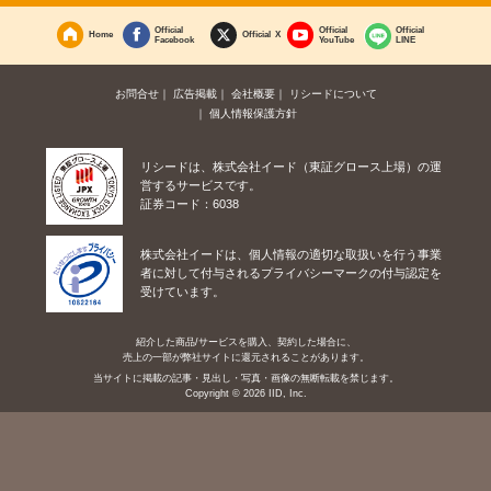
Official
Official
Official
Home
Official X
Facebook
YouTube
LINE
お問合せ
広告掲載
会社概要
リシードについて
個人情報保護方針
リシードは、株式会社イード（東証グロース上場）の運
営するサービスです。
証券コード：6038
株式会社イードは、個人情報の適切な取扱いを行う事業
者に対して付与されるプライバシーマークの付与認定を
受けています。
紹介した商品/サービスを購入、契約した場合に、
売上の一部が弊社サイトに還元されることがあります。
当サイトに掲載の記事・見出し・写真・画像の無断転載を禁じます。
Copyright © 2026 IID, Inc.