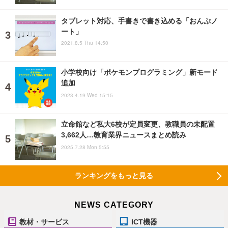
タブレット対応、手書きで書き込める「おんぷノ
ート」
2021.8.5 Thu 14:50
小学校向け「ポケモンプログラミング」新モード
追加
2023.4.19 Wed 15:15
立命館など私大6校が定員変更、教職員の未配置
3,662人…教育業界ニュースまとめ読み
2025.7.28 Mon 5:55
ランキングをもっと見る
NEWS CATEGORY
教材・サービス
ICT機器