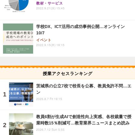
教材・サービス
2022.9.21(水) 15:45
学校DX、ICT活用の成功事例公開…オンライン
10/7
イベント
2022.9.15(木) 18:15
授業アクセスランキング
茨城県の公立7校で校長を公募、教員免許不問…エ
ン
2026.8.7 Fri 19:15
教員6割が生成AIで創造性向上実感、各校裁量で授
業時数15％削減可…教育業界ニュースまとめ読み
2026.7.12 Sun 5:55