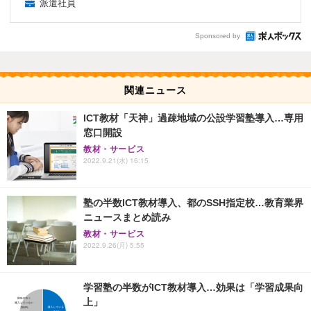
派遣社員
Sponsored by
関連ニュース
ICT教材「天神」過疎地域の公設学習塾導入…専用
窓口開設
教材・サービス
2022.9.21(水) 16:15
塾の半数ICT教材導入、都のSSH指定校…教育業界
ニュースまとめ読み
教材・サービス
2022.9.26(月) 5:55
学習塾の半数がICT教材導入…効果は「学習成果向
上」