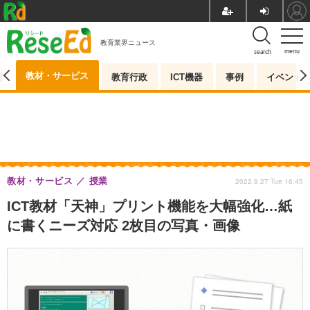
教育業界ニュース
menu
search
教材・サービス
測
教育行政
ICT機器
事例
イベント
教材・サービス
授業
2022.9.27 Tue 16:45
ICT教材「天神」プリント機能を大幅強化…紙
に書くニーズ対応 2枚目の写真・画像