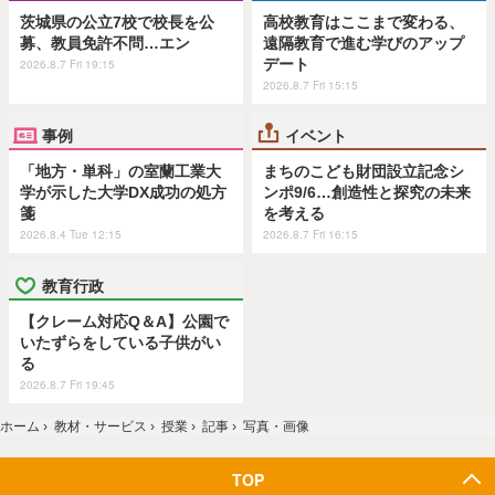
茨城県の公立7校で校長を公
高校教育はここまで変わる、
募、教員免許不問…エン
遠隔教育で進む学びのアップ
デート
2026.8.7 Fri 19:15
2026.8.7 Fri 15:15
事例
イベント
「地方・単科」の室蘭工業大
まちのこども財団設立記念シ
学が示した大学DX成功の処方
ンポ9/6…創造性と探究の未来
箋
を考える
2026.8.4 Tue 12:15
2026.8.7 Fri 16:15
教育行政
【クレーム対応Q＆A】公園で
いたずらをしている子供がい
る
2026.8.7 Fri 19:45
ホーム
›
教材・サービス
›
授業
›
記事
›
写真・画像
TOP