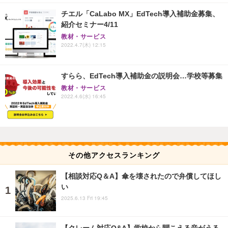
チエル「CaLabo MX」EdTech導入補助金募集、
紹介セミナー4/11
教材・サービス
2022.4.7(木) 12:15
すらら、EdTech導入補助金の説明会…学校等募集
教材・サービス
2022.4.6(水) 16:45
その他アクセスランキング
【相談対応Q＆A】傘を壊されたので弁償してほし
い
2025.6.13 Fri 19:45
【クレーム対応Q&A】学校から聞こえる音がうる