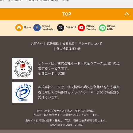
TOP
Official
Official
Official
Home
Official X
Facebook
YouTube
LINE
お問合せ
広告掲載
会社概要
リシードについて
個人情報保護方針
リシードは、株式会社イード（東証グロース上場）の運
営するサービスです。
証券コード：6038
株式会社イードは、個人情報の適切な取扱いを行う事業
者に対して付与されるプライバシーマークの付与認定を
受けています。
紹介した商品/サービスを購入、契約した場合に、
売上の一部が弊社サイトに還元されることがあります。
当サイトに掲載の記事・見出し・写真・画像の無断転載を禁じます。
Copyright © 2026 IID, Inc.