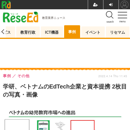
教育業界ニュース
menu
search
事例
ービス
教育行政
ICT機器
イベント
リセマム
事例
その他
2022.4.14 Thu 11:45
学研、ベトナムのEdTech企業と資本提携 2枚目
の写真・画像