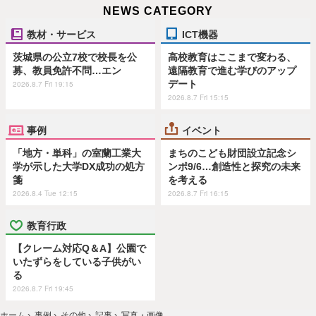
NEWS CATEGORY
教材・サービス
ICT機器
茨城県の公立7校で校長を公
高校教育はここまで変わる、
募、教員免許不問…エン
遠隔教育で進む学びのアップ
デート
2026.8.7 Fri 19:15
2026.8.7 Fri 15:15
事例
イベント
「地方・単科」の室蘭工業大
まちのこども財団設立記念シ
学が示した大学DX成功の処方
ンポ9/6…創造性と探究の未来
箋
を考える
2026.8.4 Tue 12:15
2026.8.7 Fri 16:15
教育行政
【クレーム対応Q＆A】公園で
いたずらをしている子供がい
る
2026.8.7 Fri 19:45
ホーム
›
事例
›
その他
›
記事
›
写真・画像