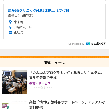
助産師/クリニック/4週8休以上, 2交代制
産婦人科瀬尾医院
東京都
月給25万円～
正社員
Sponsored by
関連ニュース
「ぷよぷよプログラミング」教育カリキュラム、
青学初等部で実施
教材・サービス
2021.7.14(水) 13:45
高校「情報I」教科書サポートページ、アシアルが
無料提供