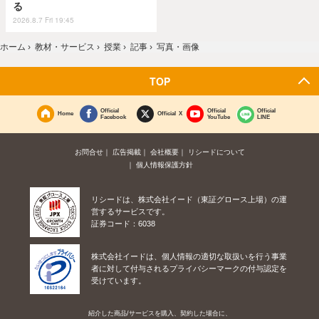
る
2026.8.7 Fri 19:45
ホーム
›
教材・サービス
›
授業
›
記事
›
写真・画像
TOP
Official
Official
Official
Home
Official X
Facebook
YouTube
LINE
お問合せ
広告掲載
会社概要
リシードについて
個人情報保護方針
リシードは、株式会社イード（東証グロース上場）の運
営するサービスです。
証券コード：6038
株式会社イードは、個人情報の適切な取扱いを行う事業
者に対して付与されるプライバシーマークの付与認定を
受けています。
紹介した商品/サービスを購入、契約した場合に、