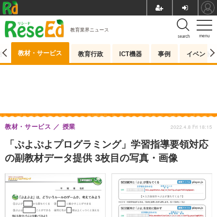
教育業界ニュース
menu
search
教材・サービス
測
教育行政
ICT機器
事例
イベント
教材・サービス
授業
2022.4.8 Fri 18:15
「ぷよぷよプログラミング」学習指導要領対応
の副教材データ提供 3枚目の写真・画像