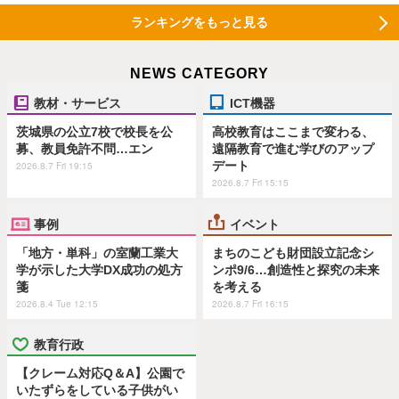
ランキングをもっと見る
NEWS CATEGORY
教材・サービス
ICT機器
茨城県の公立7校で校長を公
高校教育はここまで変わる、
募、教員免許不問…エン
遠隔教育で進む学びのアップ
デート
2026.8.7 Fri 19:15
2026.8.7 Fri 15:15
事例
イベント
「地方・単科」の室蘭工業大
まちのこども財団設立記念シ
学が示した大学DX成功の処方
ンポ9/6…創造性と探究の未来
箋
を考える
2026.8.4 Tue 12:15
2026.8.7 Fri 16:15
教育行政
【クレーム対応Q＆A】公園で
いたずらをしている子供がい