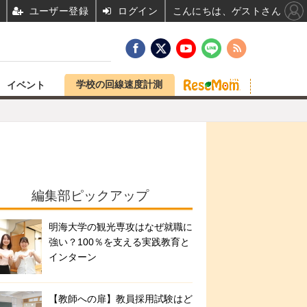
ユーザー登録
ログイン
こんにちは、ゲストさん
学校の回線速度計測
イベント
編集部ピックアップ
明海大学の観光専攻はなぜ就職に
強い？100％を支える実践教育と
インターン
【教師への扉】教員採用試験はど