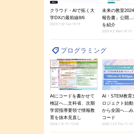
クラウド・AIで拓く大
未来の教室202
学DXの最前線8/6
報告書」公開…
2025.7.22 Tue 15:15
を紹介
2025.4.2 Wed 18:15
プログラミング
AIにコードを書かせて
AI・STEM教
検証へ…文科省、次期
ロジェクト始動
学習指導要領で情報教
から全国へ…み
育を抜本見直し
コード
2026.7.31 Fri 15:45
2026.7.23 Thu 11:15