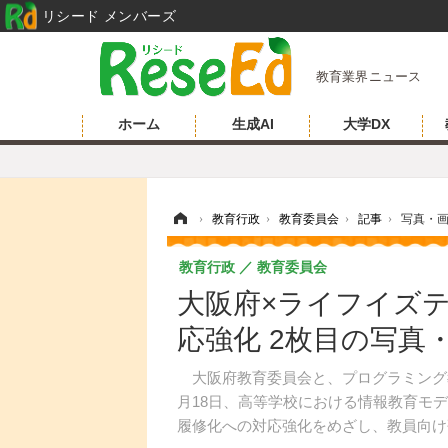
リシード メンバーズ
教育業界ニュース
ホーム
生成AI
大学DX
ホーム
›
教育行政
›
教育委員会
›
記事
›
写真・
教育行政
教育委員会
大阪府×ライフイズテ
応強化 2枚目の写真
大阪府教育委員会と、プログラミング教
月18日、高等学校における情報教育モデ
履修化への対応強化をめざし、教員向け