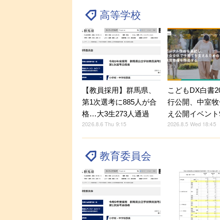
高等学校
【教員採用】群馬県、
こどもDX白書2
第1次選考に885人が合
行公開、中室牧
格…大3生273人通過
え公開イベント9
2026.8.6 Thu 9:15
2026.8.5 Wed 18:45
教育委員会