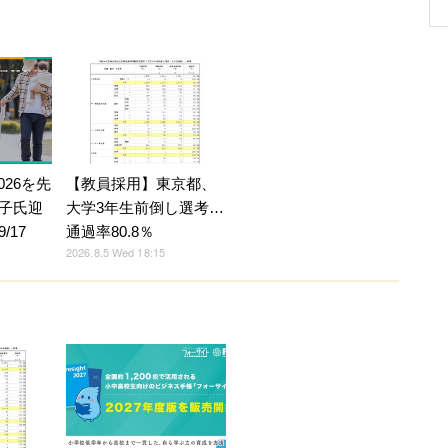
026を先
【教員採用】東京都、
子氏迎
大学3年生前倒し選考…
/17
通過率80.8％
2026.8.5 Wed 18:15