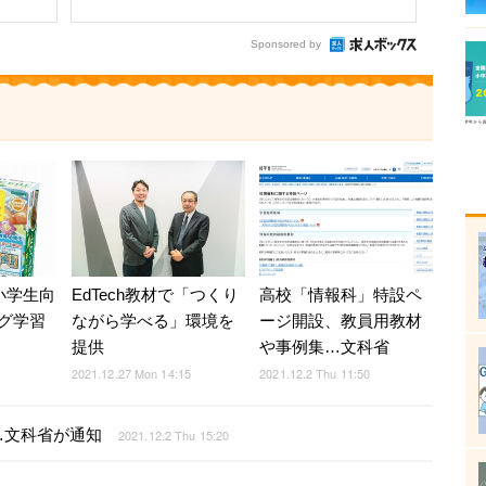
Sponsored by
高校「情報科」特設ペ
小学生向
EdTech教材で「つくり
ージ開設、教員用教材
グ学習
ながら学べる」環境を
や事例集…文科省
提供
2021.12.2 Thu 11:50
2021.12.27 Mon 14:15
…文科省が通知
2021.12.2 Thu 15:20