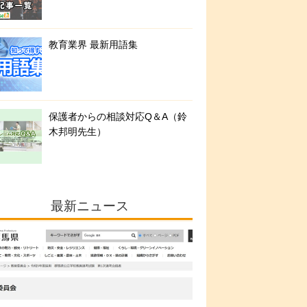
教育業界 最新用語集
保護者からの相談対応Q＆A（鈴
木邦明先生）
最新ニュース