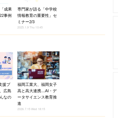
4「成果
専門家が語る「中学校
22事例
情報教育の重要性」セ
ミナー2/3
2025.1.9 Thu 10:45
福岡工業大、福岡女子
育支援プ
高と高大連携…AI・デ
、広島
ータサイエンス教育推
んなの
進
2026.7.15 Wed 18:15