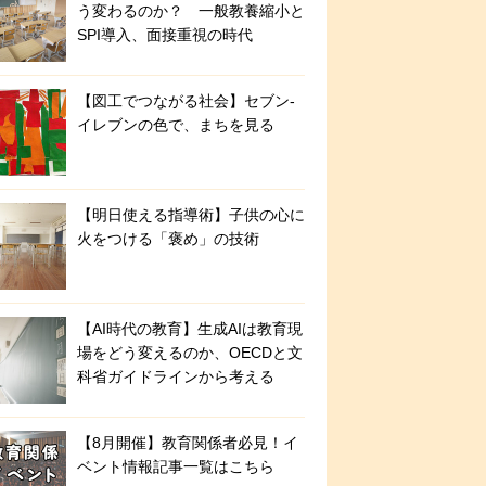
う変わるのか？ 一般教養縮小と
SPI導入、面接重視の時代
【図工でつながる社会】セブン‐
イレブンの色で、まちを見る
【明日使える指導術】子供の心に
火をつける「褒め」の技術
【AI時代の教育】生成AIは教育現
場をどう変えるのか、OECDと文
科省ガイドラインから考える
【8月開催】教育関係者必見！イ
ベント情報記事一覧はこちら