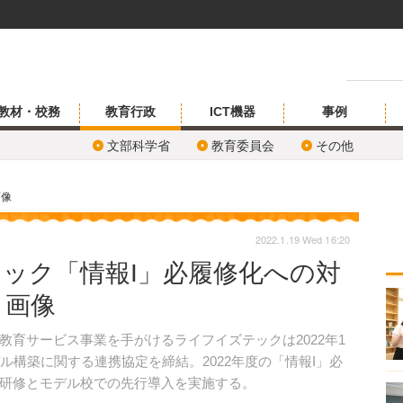
教材・校務
教育行政
ICT機器
事例
文部科学省
教育委員会
その他
画像
2022.1.19 Wed 16:20
ック「情報I」必履修化への対
・画像
育サービス事業を手がけるライフイズテックは2022年1
ル構築に関する連携協定を締結。2022年度の「情報I」必
研修とモデル校での先行導入を実施する。