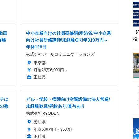
【
動画
中小企業向けの社員研修講師/渋谷/中小企業
格
経験
向け社員研修講師/未経験OK!年319万円～
年休128日
株式会社ジールコミュニケーションズ
東京都
月給26万6,000円～
正社員
ンチは
ビル・学校・病院向け空調設備の法人営業/
実の教
未経験歓迎/昇給あり/賞与あり
株式会社RYODEN
愛知県
年収500万円～950万円
正社員