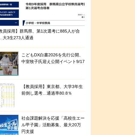
教員採用】群馬県、第1次選考に885人が合
…大3生273人通過
こどもDX白書2026を先行公開、
中室牧子氏迎え公開イベント9/17
【教員採用】東京都、大学3年生
前倒し選考…通過率80.8％
社会課題解決を応援「高校生エー
ル甲子園」活動募集、最大20万
円支援