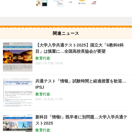
関連ニュース
【大学入学共通テスト2025】国立大「6教科8科
目」は慎重に…全国高校長協会が要望
教育行政
2021.10.7(木) 16:50
共通テスト「情報」試験時間と経過措置を歓迎…
IPSJ
教育行政
2021.10.4(月) 17:50
新科目「情報I」既卒者に別問題…大学入学共通テ
スト2025
教育行政