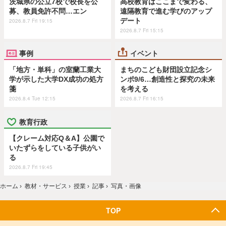
茨城県の公立7校で校長を公
高校教育はここまで変わる、
募、教員免許不問…エン
遠隔教育で進む学びのアップ
デート
2026.8.7 Fri 19:15
2026.8.7 Fri 15:15
事例
イベント
「地方・単科」の室蘭工業大
まちのこども財団設立記念シ
学が示した大学DX成功の処方
ンポ9/6…創造性と探究の未来
箋
を考える
2026.8.4 Tue 12:15
2026.8.7 Fri 16:15
教育行政
【クレーム対応Q＆A】公園で
いたずらをしている子供がい
る
2026.8.7 Fri 19:45
ホーム
›
教材・サービス
›
授業
›
記事
›
写真・画像
TOP