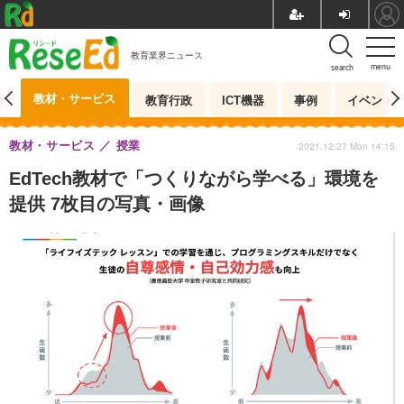
教育業界ニュース
menu
search
教材・サービス
測
教育行政
ICT機器
事例
イベント
教材・サービス
授業
2021.12.27 Mon 14:15
EdTech教材で「つくりながら学べる」環境を
提供 7枚目の写真・画像