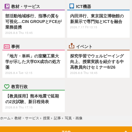
教材・サービス
ICT機器
部活動地域移行、指導の質を
内田洋行、東京国立博物館の
可視化…CIN GROUPとFCEが
新展示で専門知とICTを融合
業務提携
2026.7.17 Fri 13:15
2026.8.6 Thu 15:45
事例
イベント
「地方・単科」の室蘭工業大
探究学習でウェルビーイング
学が示した大学DX成功の処方
向上、授業実践を紹介する中
箋
高教員向けセミナー8/26
2026.8.4 Tue 12:15
2026.8.6 Thu 18:45
教育行政
【教員採用】熊本地震で延期
の2次試験、新日程発表
2026.8.6 Thu 17:15
ホーム
›
教材・サービス
›
授業
›
記事
›
写真・画像