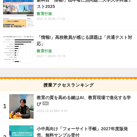
新科目「情報I」既卒者に別問題…大学入学共通テ
スト2025
教育行政
2021.9.30(木) 11:20
「情報I」高校教員が感じる課題は「共通テスト対
応」
教育行政
2021.7.29(木) 10:16
授業アクセスランキング
教育の質を高める鍵はAI、教育現場で進化する学
び
PR
2025.12.22 Mon 9:45
小中高向け「フォーサイト手帳」2027年度版発
売、無料サンプル受付