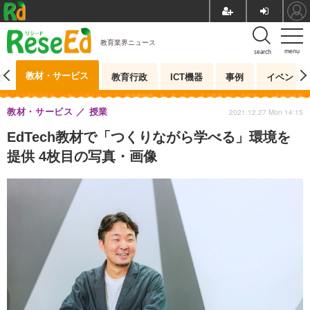
教育業界ニュース
menu
search
教材・サービス
測
教育行政
ICT機器
事例
イベント
教材・サービス
授業
2021.12.27 Mon 14:15
EdTech教材で「つくりながら学べる」環境を
提供 4枚目の写真・画像