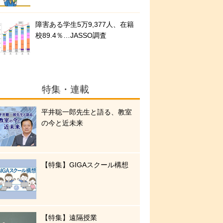
障害ある学生5万9,377人、在籍
校89.4％…JASSO調査
特集・連載
平井聡一郎先生と語る、教室
の今と近未来
【特集】GIGAスクール構想
【特集】遠隔授業