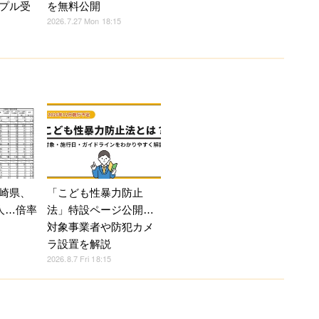
プル受
を無料公開
2026.7.27 Mon 18:15
崎県、
「こども性暴力防止
人…倍率
法」特設ページ公開…
対象事業者や防犯カメ
ラ設置を解説
2026.8.7 Fri 18:15