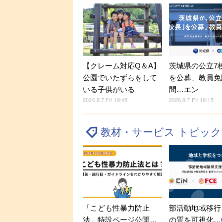
【クレーム対応Q＆A】
茨城県の公立7
公園でいたずらをして
を公募、教員免
いる子供がいる
問…エン
2026.8.7 Fri 19:45
2026.8.7 Fri 19:15
教材・サービス トピッ
「こども性暴力防止
部活動地域移行
法」特設ページ公開…
の質を可視化…C