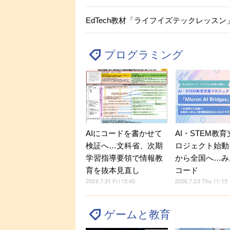
EdTech教材「ライフイズテックレッスン
プログラミング
AIにコードを書かせて
AI・STEM教
検証へ…文科省、次期
ロジェクト始動
学習指導要領で情報教
から全国へ…み
育を抜本見直し
コード
2026.7.31 Fri 15:45
2026.7.23 Thu 11:15
ゲームと教育