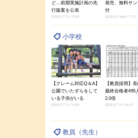
発売、無料サン
ど…前期実施計画の先
付
行版案を公表
2026.8.5 Wed 17:15
2026.8.7 Fri 15:45
小学校
【クレーム対応Q＆A】
【教員採用】長
公園でいたずらをして
最終合格者495
いる子供がいる
2.0倍
2026.8.7 Fri 19:45
2026.8.7 Fri 18:45
教員（先生）