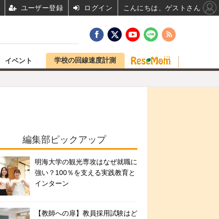
ユーザー登録
ログイン
こんにちは、ゲストさん
学校の回線速度計測
イベント
編集部ピックアップ
明海大学の観光専攻はなぜ就職に
強い？100％を支える実践教育と
インターン
【教師への扉】教員採用試験はど