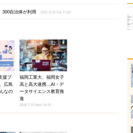
」300自治体が利用
2021.5.18 Tue 17:20
福岡工業大、福岡女子
育支援プ
高と高大連携…AI・デ
、広島
ータサイエンス教育推
んなの
進
2026.7.15 Wed 18:15