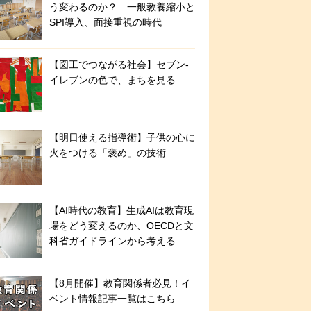
う変わるのか？ 一般教養縮小と
SPI導入、面接重視の時代
【図工でつながる社会】セブン‐
イレブンの色で、まちを見る
【明日使える指導術】子供の心に
火をつける「褒め」の技術
【AI時代の教育】生成AIは教育現
場をどう変えるのか、OECDと文
科省ガイドラインから考える
【8月開催】教育関係者必見！イ
ベント情報記事一覧はこちら