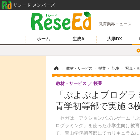
リシード メンバーズ
教育業界ニュース
ホーム
生成AI
大学DX
ホーム
›
教材・サービス
›
授業
›
記事
›
写真・
教材・サービス
授業
「ぷよぷよプログラ
青学初等部で実施 3
セガは、アクションパズルゲーム「ぷ
ログラミング」を使った小学生向け教育カリ
て、青山学院初等部にてカリキュラムに