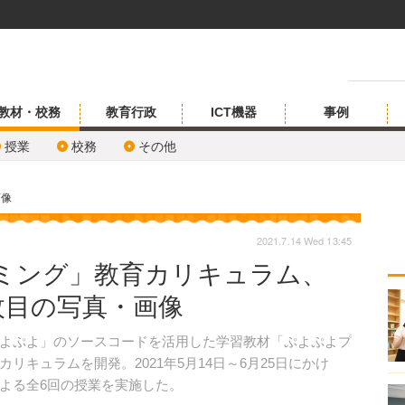
教材・校務
教育行政
ICT機器
事例
授業
校務
その他
画像
2021.7.14 Wed 13:45
ミング」教育カリキュラム、
枚目の写真・画像
よぷよ」のソースコードを活用した学習教材「ぷよぷよプ
キュラムを開発。2021年5月14日～6月25日にかけ
よる全6回の授業を実施した。