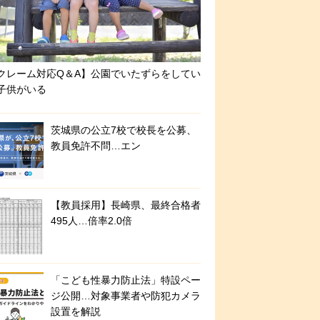
クレーム対応Q＆A】公園でいたずらをしてい
子供がいる
茨城県の公立7校で校長を公募、
教員免許不問…エン
【教員採用】長崎県、最終合格者
495人…倍率2.0倍
「こども性暴力防止法」特設ペー
ジ公開…対象事業者や防犯カメラ
設置を解説