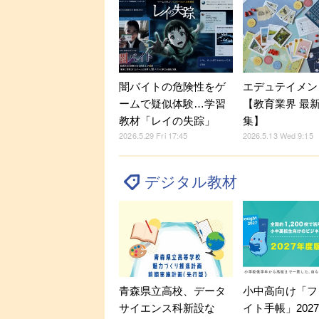
闇バイトの危険性をゲ
エデュテイメン
ームで疑似体験…学習
【教育業界 最
教材「レイの失踪」
集】
2026.5.29 Fri 17:45
2026.5.13 Wed 9:15
デジタル教材
小中高向け「フ
青森県立高校、データ
イト手帳」202
サイエンス科新設な