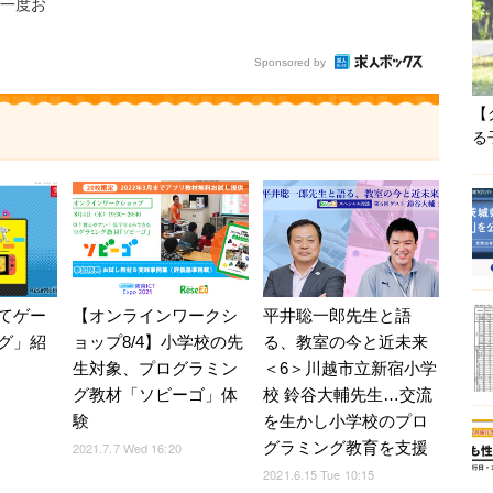
一度お
Sponsored by
【
る
てゲー
【オンラインワークシ
平井聡一郎先生と語
グ」紹
ョップ8/4】小学校の先
る、教室の今と近未来
生対象、プログラミン
＜6＞川越市立新宿小学
グ教材「ソビーゴ」体
校 鈴谷大輔先生…交流
験
を生かし小学校のプロ
グラミング教育を支援
2021.7.7 Wed 16:20
2021.6.15 Tue 10:15