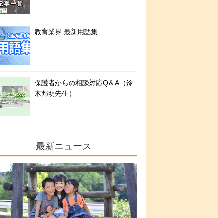
教育業界 最新用語集
保護者からの相談対応Q＆A（鈴
木邦明先生）
最新ニュース