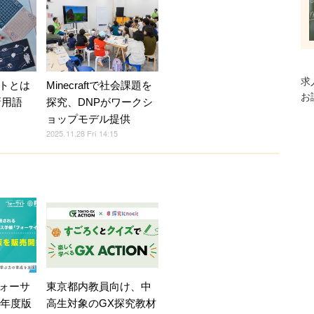
求
トとは
Minecraftで社会課題を
お
新用語
探究、DNPがワークシ
ョップモデル提供
2025.11.28 Fri 14:15
ォーサ
東京都内教員向け、中
7年度版
高生対象のGX探究教材