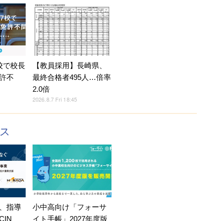
校で校長
【教員採用】長崎県、
許不
最終合格者495人…倍率
2.0倍
2026.8.7 Fri 18:45
クス
、指導
小中高向け「フォーサ
IN
イト手帳」2027年度版