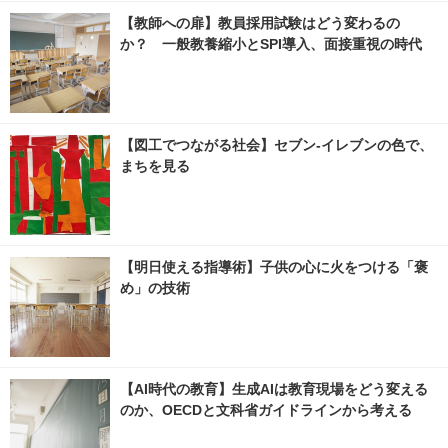
【教師への扉】教員採用試験はどう変わるの
か？ 一般教養縮小とSPI導入、面接重視の時代
【図工でつながる社会】セブン‐イレブンの色で、
まちを見る
【明日使える指導術】子供の心に火をつける「褒
め」の技術
【AI時代の教育】生成AIは教育現場をどう変える
のか、OECDと文科省ガイドラインから考える