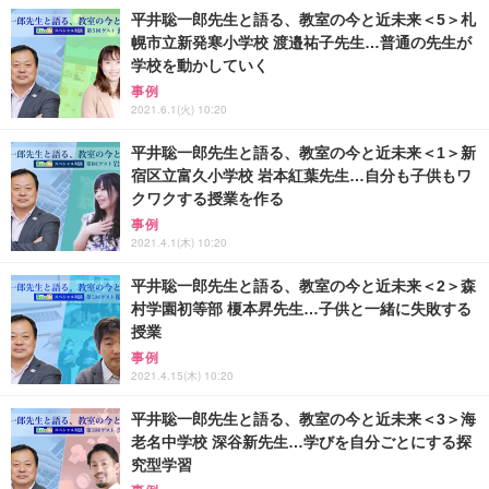
平井聡一郎先生と語る、教室の今と近未来＜5＞札
幌市立新発寒小学校 渡邉祐子先生…普通の先生が
学校を動かしていく
事例
2021.6.1(火) 10:20
平井聡一郎先生と語る、教室の今と近未来＜1＞新
宿区立富久小学校 岩本紅葉先生…自分も子供もワ
クワクする授業を作る
事例
2021.4.1(木) 10:20
平井聡一郎先生と語る、教室の今と近未来＜2＞森
村学園初等部 榎本昇先生…子供と一緒に失敗する
授業
事例
2021.4.15(木) 10:20
平井聡一郎先生と語る、教室の今と近未来＜3＞海
老名中学校 深谷新先生…学びを自分ごとにする探
究型学習