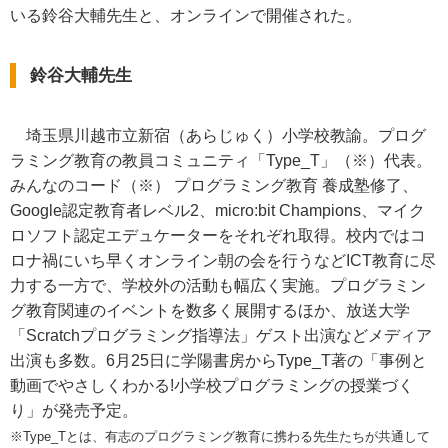
いる鈴谷大輔先生と、オンラインで開催された。
鈴谷大輔先生
埼玉県川越市立新宿（あらじゅく）小学校教諭。プログ
ラミング教育の教員コミュニティ「Type_T」（※）代表。
みんなのコード（※） プログラミング教育 養成塾修了、
Google認定教育者レベル2、micro:bit Champions、マイク
ロソフト認定エデュケーターをそれぞれ取得。校内ではコ
ロナ禍にいち早くオンライン朝の会を行うなどICT教育に尽
力する一方で、学校外の活動も幅広く実施。プログラミン
グ教育関連のイベントを数多く展開するほか、放送大学
「Scratchプログラミング指導法」ゲスト出演などメディア
出演も多数。6月25日に学陽書房からType_T著の「事例と
動画でやさしくわかる!小学校プログラミングの授業づく
り」が発売予定。
※Type_Tとは、有志のプログラミング教育に携わる先生たちが共通して