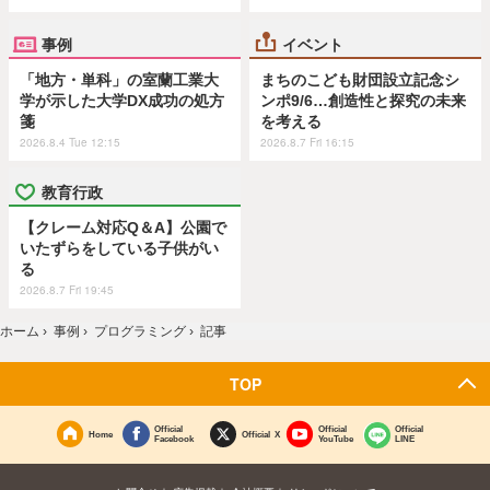
事例
イベント
「地方・単科」の室蘭工業大
まちのこども財団設立記念シ
学が示した大学DX成功の処方
ンポ9/6…創造性と探究の未来
箋
を考える
2026.8.4 Tue 12:15
2026.8.7 Fri 16:15
教育行政
【クレーム対応Q＆A】公園で
いたずらをしている子供がい
る
2026.8.7 Fri 19:45
ホーム
›
事例
›
プログラミング
›
記事
TOP
Official
Official
Official
Home
Official X
Facebook
YouTube
LINE