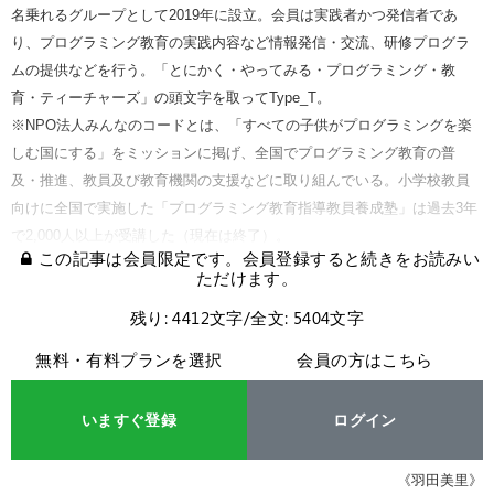
名乗れるグループとして2019年に設立。会員は実践者かつ発信者であ
り、プログラミング教育の実践内容など情報発信・交流、研修プログラ
ムの提供などを行う。「とにかく・やってみる・プログラミング・教
育・ティーチャーズ」の頭文字を取ってType_T。
※NPO法人みんなのコードとは、「すべての子供がプログラミングを楽
しむ国にする」をミッションに掲げ、全国でプログラミング教育の普
及・推進、教員及び教育機関の支援などに取り組んでいる。小学校教員
向けに全国で実施した「プログラミング教育指導教員養成塾」は過去3年
で2,000人以上が受講した（現在は終了）。
この記事は会員限定です。会員登録すると続きをお読みい
ただけます。
残り: 4412文字/全文: 5404文字
無料・有料プランを選択
会員の方はこちら
いますぐ登録
ログイン
《羽田美里》