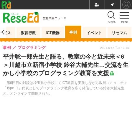
教育業界ニュース
menu
search
事例
ービス
教育行政
ICT機器
イベント
リセマム
事例
プログラミング
2021.6.15 Tue 10:15
平井聡一郎先生と語る、教室の今と近未来＜6
＞川越市立新宿小学校 鈴谷大輔先生…交流を生
かし小学校のプログラミング教育を支援
第6回目の対談は埼玉県小学校にてICT教育を実践しながら教員コミュニティ
「Type_T」代表としてプログラミング教育を広く発信している鈴谷大輔先生
と、オンラインで開催された。