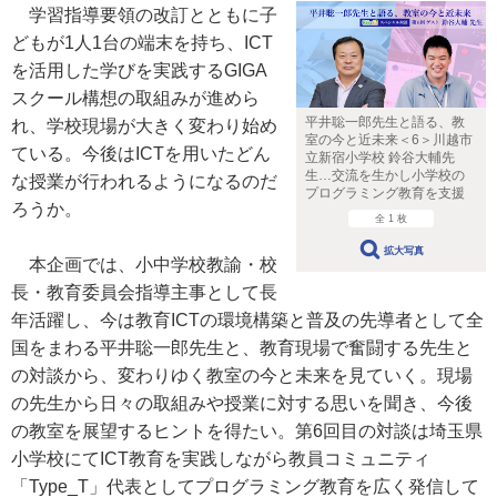
学習指導要領の改訂とともに子
どもが1人1台の端末を持ち、ICT
を活用した学びを実践するGIGA
スクール構想の取組みが進めら
平井聡一郎先生と語る、教
れ、学校現場が大きく変わり始め
室の今と近未来＜6＞川越市
ている。今後はICTを用いたどん
立新宿小学校 鈴谷大輔先
生…交流を生かし小学校の
な授業が行われるようになるのだ
プログラミング教育を支援
ろうか。
全 1 枚
拡大写真
本企画では、小中学校教諭・校
長・教育委員会指導主事として長
年活躍し、今は教育ICTの環境構築と普及の先導者として全
国をまわる平井聡一郎先生と、教育現場で奮闘する先生と
の対談から、変わりゆく教室の今と未来を見ていく。現場
の先生から日々の取組みや授業に対する思いを聞き、今後
の教室を展望するヒントを得たい。第6回目の対談は埼玉県
小学校にてICT教育を実践しながら教員コミュニティ
「Type_T」代表としてプログラミング教育を広く発信して