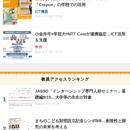
「Crayon」の学校での活用
ICT機器
2021.3.10(水) 13:20
小金井市×学芸大×NTT Comが連携協定…ICT活用
を支援
事例
2021.4.21(水) 13:20
教員アクセスランキング
JASSO「インターンシップ専門人材セミナー」基
礎編9/15…大学等の先生が対象
2026.8.7 Fri 13:45
まちのこども財団設立記念シンポ9/6…創造性と探
究の未来を考える