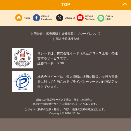
TOP
Official
Official
Official
Home
Official X
Facebook
YouTube
LINE
お問合せ
広告掲載
会社概要
リシードについて
個人情報保護方針
リシードは、株式会社イード（東証グロース上場）の運
営するサービスです。
証券コード：6038
株式会社イードは、個人情報の適切な取扱いを行う事業
者に対して付与されるプライバシーマークの付与認定を
受けています。
紹介した商品/サービスを購入、契約した場合に、
売上の一部が弊社サイトに還元されることがあります。
当サイトに掲載の記事・見出し・写真・画像の無断転載を禁じます。
Copyright © 2026 IID, Inc.