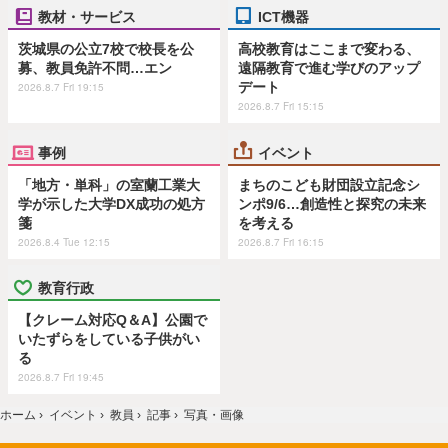
教材・サービス
ICT機器
茨城県の公立7校で校長を公
高校教育はここまで変わる、
募、教員免許不問…エン
遠隔教育で進む学びのアップ
デート
2026.8.7 Fri 19:15
2026.8.7 Fri 15:15
事例
イベント
「地方・単科」の室蘭工業大
まちのこども財団設立記念シ
学が示した大学DX成功の処方
ンポ9/6…創造性と探究の未来
箋
を考える
2026.8.4 Tue 12:15
2026.8.7 Fri 16:15
教育行政
【クレーム対応Q＆A】公園で
いたずらをしている子供がい
る
2026.8.7 Fri 19:45
ホーム
›
イベント
›
教員
›
記事
›
写真・画像