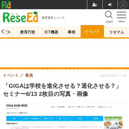
教育業界ニュース
menu
search
イベント
ービス
教育行政
ICT機器
事例
リセマム
イベント
教員
2021.5.28 Fri 11:15
「GIGAは学校を進化させる？退化させる？」
セミナー6/13 2枚目の写真・画像