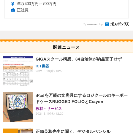
年収400万円～700万円
正社員
Sponsored by
関連ニュース
GIGAスクール構想、64自治体が納品完了せず
ICT機器
2021.5.19(水) 10:50
iPadを万能の文房具にするロジクールのキーボー
ドケースRUGGED FOLIOとCrayon
教材・サービス
2021.3.10(水) 12:20
正頭英和先生に聞く、デジタルペンシル