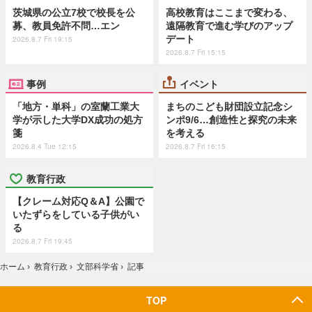
茨城県の公立7校で校長を公
高校教育はここまで変わる、
募、教員免許不問…エン
遠隔教育で進む学びのアップ
デート
2026.8.7 Fri 19:15
2026.8.7 Fri 15:15
事例
イベント
「地方・単科」の室蘭工業大
まちのこども財団設立記念シ
学が示した大学DX成功の処方
ンポ9/6…創造性と探究の未来
箋
を考える
2026.8.4 Tue 12:15
2026.8.7 Fri 16:15
教育行政
【クレーム対応Q＆A】公園で
いたずらをしている子供がい
る
2026.8.7 Fri 19:45
ホーム
›
教育行政
›
文部科学省
›
記事
TOP