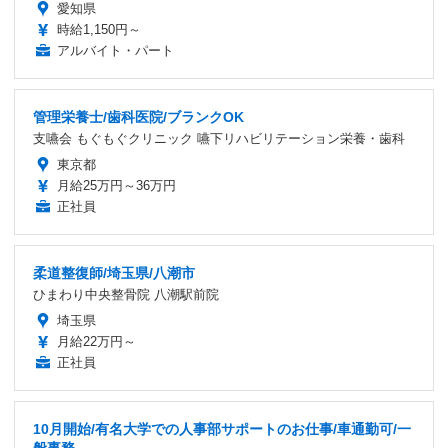
愛知県
時給1,150円～
アルバイト・パート
管理栄養士/歯科医院/ブランクOK
支嚥会 もぐもぐクリニック 嚥下リハビリテーション栄養・歯科
東京都
月給25万円～36万円
正社員
柔道整復師/埼玉県/八潮市
ひまわり中央整骨院 八潮駅前院
埼玉県
月給22万円～
正社員
10月開始/有名大学での人事部サポートのお仕事/車通勤可/一