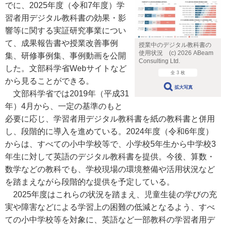
でに、2025年度（令和7年度）学
習者用デジタル教科書の効果・影
響等に関する実証研究事業につい
て、成果報告書や授業改善事例
授業中のデジタル教科書の
使用状況 (c) 2026 ABeam
集、研修事例集、事例動画を公開
Consulting Ltd.
した。文部科学省Webサイトなど
全 3 枚
から見ることができる。
拡大写真
文部科学省では2019年（平成31
年）4月から、一定の基準のもと
必要に応じ、学習者用デジタル教科書を紙の教科書と併用
し、段階的に導入を進めている。2024年度（令和6年度）
からは、すべての小中学校等で、小学校5年生から中学校3
年生に対して英語のデジタル教科書を提供。今後、算数・
数学などの教科でも、学校現場の環境整備や活用状況など
を踏まえながら段階的な提供を予定している。
2025年度はこれらの状況を踏まえ、児童生徒の学びの充
実や障害などによる学習上の困難の低減となるよう、すべ
ての小中学校等を対象に、英語など一部教科の学習者用デ