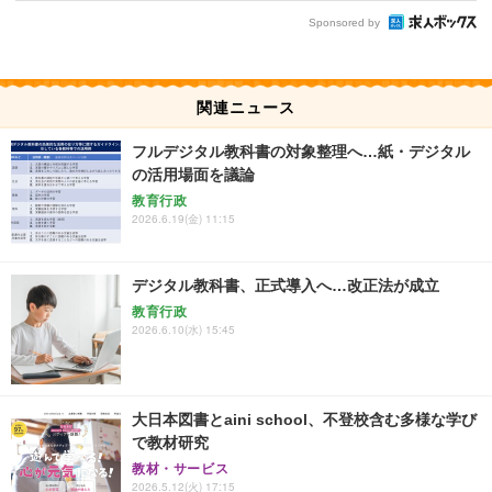
Sponsored by
関連ニュース
フルデジタル教科書の対象整理へ…紙・デジタル
の活用場面を議論
教育行政
2026.6.19(金) 11:15
デジタル教科書、正式導入へ…改正法が成立
教育行政
2026.6.10(水) 15:45
大日本図書とaini school、不登校含む多様な学び
で教材研究
教材・サービス
2026.5.12(火) 17:15