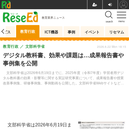
教育業界ニュース
menu
search
教育行政
ービス
ICT機器
事例
イベント
リセマム
教育行政
文部科学省
2026.6.22 Mon 18:15
デジタル教科書、効果や課題は…成果報告書や
事例集を公開
文部科学省は2026年6月19日までに、2025年度（令和7年度）学習者用デジ
タル教科書の効果・影響等に関する実証研究事業について、成果報告書や授業
改善事例集、研修事例集、事例動画を公開した。文部科学省Webサイトなどか
ら見ることができる。
文部科学省は2026年6月19日ま