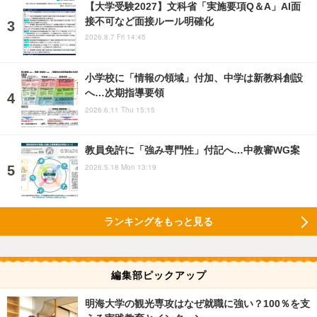
【大学受験2027】文科省「実施要項Q＆A」AI面
接不可など面接ルール明確化
2026.8.7 Fri 14:45
小学校に「情報の領域」付加、中学は新教科創設
へ…次期指導要領
2026.6.11 Thu 15:15
教員免許に「強み専門性」付記へ…中教審WG案
2026.5.18 Mon 13:19
ランキングをもっと見る
編集部ピックアップ
明海大学の観光専攻はなぜ就職に強い？100％を支