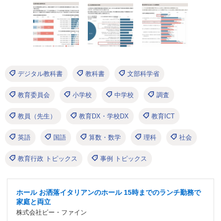
デジタル教科書
教科書
文部科学省
教育委員会
小学校
中学校
調査
教員（先生）
教育DX・学校DX
教育ICT
英語
国語
算数・数学
理科
社会
教育行政 トピックス
事例 トピックス
ホール お洒落イタリアンのホール 15時までのランチ勤務で
家庭と両立
株式会社ビー・ファイン