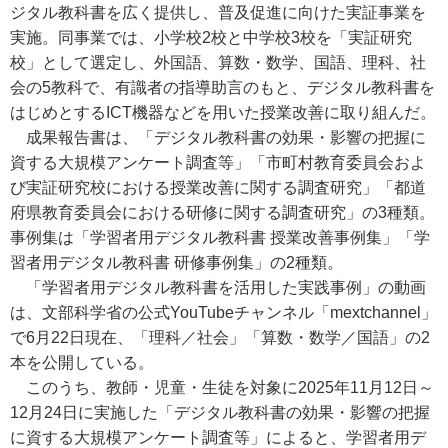
ジタル教科書を広く提供し、普及促進に向けた実証事業を
実施。同事業では、小学校2校と中学校3校を「実証研究
校」として選定し、外国語、算数・数学、国語、理科、社
会の5教科で、有識者の指導助言のもと、デジタル教科書を
はじめとするICT機器などを用いた授業改善に取り組んだ。
成果報告書は、「デジタル教科書の効果・影響の把握に
資する大規模アンケート調査等」「市町村教育委員会およ
び実証研究校における授業改善に関する調査研究」「都道
府県教育委員会における研修に関する調査研究」の3種類。
事例集は「学習者用デジタル教科書 授業改善事例集」「学
習者用デジタル教科書 研修事例集」の2種類。
「学習者用デジタル教科書を活用した実践事例」の動画
は、文部科学省の公式YouTubeチャンネル「mextchannel」
で6月22日現在、「理科／社会」「算数・数学／国語」の2
本を公開している。
このうち、教師・児童・生徒を対象に2025年11月12日～
12月24日に実施した「デジタル教科書の効果・影響の把握
に資する大規模アンケート調査等」によると、学習者用デ