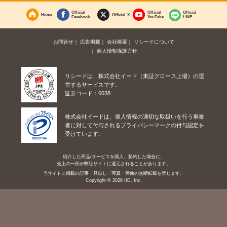
Official
Official
Official
Home
Official X
Facebook
YouTube
LINE
お問合せ
広告掲載
会社概要
リシードについて
個人情報保護方針
リシードは、株式会社イード（東証グロース上場）の運
営するサービスです。
証券コード：6038
株式会社イードは、個人情報の適切な取扱いを行う事業
者に対して付与されるプライバシーマークの付与認定を
受けています。
紹介した商品/サービスを購入、契約した場合に、
売上の一部が弊社サイトに還元されることがあります。
当サイトに掲載の記事・見出し・写真・画像の無断転載を禁じます。
Copyright © 2026 IID, Inc.