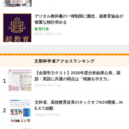
デジタル教科書の一律制限に懸念、超教育協会が
慎重な検討求める
教育行政
2026.4.28(火) 17:15
文部科学省アクセスランキング
【全国学力テスト】2026年度分析結果公表、国
語・英語に共通の弱点は「根拠を示す力」
2026.8.4 Tue 11:36
文科省、高校教育改革のキックオフ8/24開催…N-
E.X.T.始動
2026.8.7 Fri 12:15