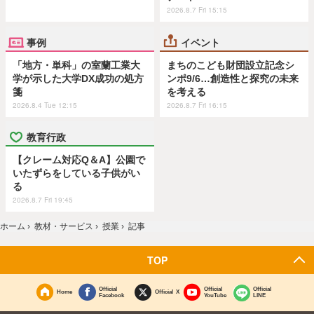
2026.8.7 Fri 15:15
事例
イベント
「地方・単科」の室蘭工業大
まちのこども財団設立記念シ
学が示した大学DX成功の処方
ンポ9/6…創造性と探究の未来
箋
を考える
2026.8.4 Tue 12:15
2026.8.7 Fri 16:15
教育行政
【クレーム対応Q＆A】公園で
いたずらをしている子供がい
る
2026.8.7 Fri 19:45
ホーム
›
教材・サービス
›
授業
›
記事
TOP
Official
Official
Official
Home
Official X
Facebook
YouTube
LINE