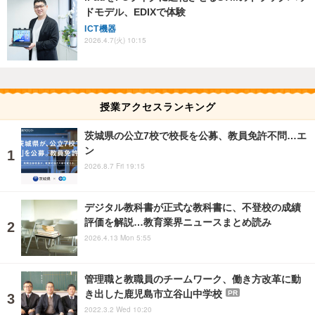
ドモデル、EDIXで体験
ICT機器
2026.4.7(火) 10:15
授業アクセスランキング
茨城県の公立7校で校長を公募、教員免許不問…エ
ン
2026.8.7 Fri 19:15
デジタル教科書が正式な教科書に、不登校の成績
評価を解説…教育業界ニュースまとめ読み
2026.4.13 Mon 5:55
管理職と教職員のチームワーク、働き方改革に動
き出した鹿児島市立谷山中学校
PR
2022.3.2 Wed 10:20