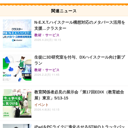
関連ニュース
N-E.X.T.ハイスクール構想対応のメタバース活用を
支援…クラスター
教材・サービス
2026.4.20(月) 18:15
生徒に3D研究室を付与、DXハイスクール向け新プ
ラン
教材・サービス
2026.2.2(月) 11:45
教育関係者必見の展示会「第17回EDIX（教育総合
展）東京」5/13-15
イベント
2026.4.8(水) 10:15
iPadをPCライクに進化させるSTMのトラックパッ