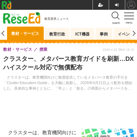
教育業界ニュース
menu
search
教材・サービス
測
教育行政
ICT機器
事例
イベント
教材・サービス
授業
2026.4.22 Wed 18:15
クラスター、メタバース教育ガイドを刷新…DX
ハイスクール対応で無償配布
クラスターは、教育機関向けに無償提供しているメタバース教育の手引き
「Cluster Educators Guide」を大幅に刷新し、2026年4月21日より配布を開始
した。具体的な事例とともに、「学ぶ」と「創る」の両面からメタバースを体
系的に学べる。
クラスターは、教育機関向けに