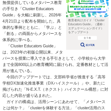
無償提供しているメタバース教育
の手引き「Cluster Educators
Guide」を大幅に刷新し、2026年
教育者向けガイド「Cluster
4月21日より配布を開始した。具
Educators Guide」（通称：
体的な事例とともに、「学ぶ」と
エデュケーションガイド）
をアップデート
「創る」の両面からメタバースを
全 5 枚
体系的に学べる。
拡大写真
「Cluster Educators Guide」
は、2023年の初版公開以来、メタ
バースを授業に導入できる手引きとして、小学校から大学
まで全国800以上の教育機関に届けられ、定番教材として活
用が進んでいる。
今回のアップデートでは、文部科学省が推進する「高等
学校DX加速化推進事業（DXハイスクール）」や、新たに
掲げられた「N-E.X.T.（ネクスト）ハイスクール構想」に対
応した内容が盛り込まれた。
ガイドの構成は、活用シーンにあわせて、「メタバース
とは何か？」「clusterを体験する方法」「cluster活用のス