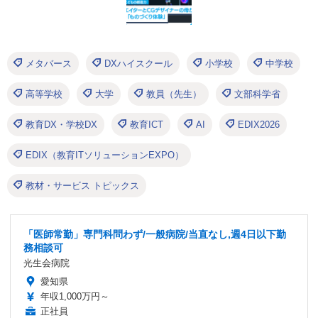
メタバース
DXハイスクール
小学校
中学校
高等学校
大学
教員（先生）
文部科学省
教育DX・学校DX
教育ICT
AI
EDIX2026
EDIX（教育ITソリューションEXPO）
教材・サービス トピックス
「医師常勤」専門科問わず/一般病院/当直なし,週4日以下勤
務相談可
光生会病院
愛知県
年収1,000万円～
正社員