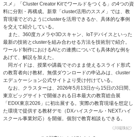
スメ」「Cluster Creator Kitでワールドをつくる」の4つの資
料に分割・再構成。新章「cluster活用のススメ」では、教
育現場でどのようにclusterを活用できるか、具体的な事例
を交えて紹介している。
また、360度カメラや3Dスキャン、IoTデバイスといった
最新の技術とclusterを組み合わせる方法を技術別で紹介。
ワールド制作におけるAIとの連携についても具体的な例を
あげて、解説を加えた。
同ガイドは、授業や講義でそのまま使えるスライド形式
の教育者向け教材。無償ダウンロードの申込みは、cluster
エデュケーション公式サイトより受け付けている。
なお、クラスターは、2026年5月13日から15日の3日間、
東京ビッグサイトで開催される日本最大の教育総合展
「EDIX東京2026」に初出展する。実際の教育現場を想定し
た環境で提供する教材デモ（DXハイスクール・NEXTハイ
スクール事業対応）を開催。個別で教育相談もできる。
《川端珠紀》