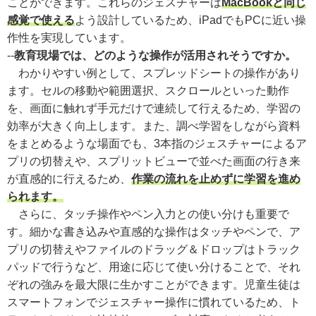
ことができます。これらのジェスチャーは
MacBookと同じ
感覚で使える
よう設計しているため、iPadでもPCに近い操
作性を実現しています。
--
教育現場では、どのような操作が活用されそうですか。
わかりやすい例として、スプレッドシートの操作があり
ます。セルの移動や範囲選択、スクロールといった動作
を、画面に触れず手元だけで連続して行えるため、学習の
効率が大きく向上します。また、調べ学習をしながら資料
をまとめるような場面でも、3本指のジェスチャーによるア
プリの切替えや、スプリットビューで並べた画面の行き来
が直感的に行えるため、
作業の流れを止めずに学習を進め
られます。
さらに、タッチ操作やペン入力との使い分けも重要で
す。細かな書き込みや直感的な操作はタッチやペンで、ア
プリの切替えやファイルのドラッグ＆ドロップはトラック
パッドで行うなど、用途に応じて使い分けることで、それ
ぞれの強みを最大限に生かすことができます。児童生徒は
スマートフォンでジェスチャー操作に慣れているため、ト