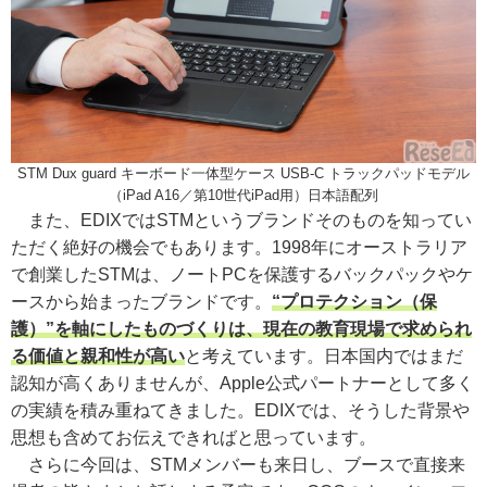
STM Dux guard キーボード一体型ケース USB-C トラックパッドモデル
（iPad A16／第10世代iPad用）日本語配列
また、EDIXではSTMというブランドそのものを知ってい
ただく絶好の機会でもあります。1998年にオーストラリア
で創業したSTMは、ノートPCを保護するバックパックやケ
ースから始まったブランドです。
“プロテクション（保
護）”を軸にしたものづくりは、現在の教育現場で求められ
る価値と親和性が高い
と考えています。日本国内ではまだ
認知が高くありませんが、Apple公式パートナーとして多く
の実績を積み重ねてきました。EDIXでは、そうした背景や
思想も含めてお伝えできればと思っています。
さらに今回は、STMメンバーも来日し、ブースで直接来