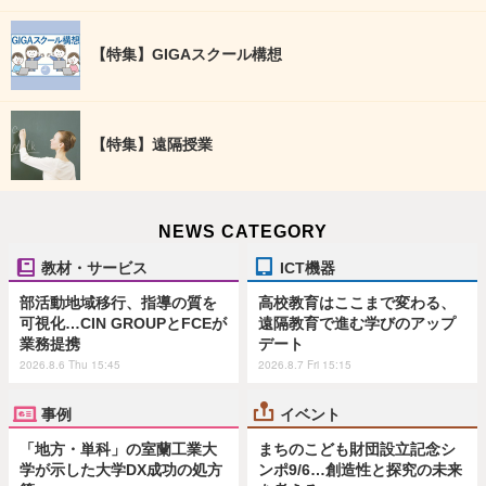
【特集】GIGAスクール構想
【特集】遠隔授業
NEWS CATEGORY
教材・サービス
ICT機器
部活動地域移行、指導の質を
高校教育はここまで変わる、
可視化…CIN GROUPとFCEが
遠隔教育で進む学びのアップ
業務提携
デート
2026.8.6 Thu 15:45
2026.8.7 Fri 15:15
事例
イベント
「地方・単科」の室蘭工業大
まちのこども財団設立記念シ
学が示した大学DX成功の処方
ンポ9/6…創造性と探究の未来