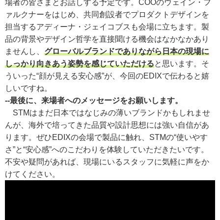
場者の皆さまとお話しする予定です。COOのウェイン・フ
ァルクナーをはじめ、共同創設者でプロダクトデザインを
担当するアディーナ・ジェイコブスも会場に立ちます。製
品の背景やデザイン哲学を直接聞ける機会はなかなかあり
ませんし、
グローバルブランドでありながら日本の現場に
しっかり向きあう姿勢を感じていただける
と思います。そ
ういった“顔が見える安心感”が、今回のEDIXで伝わると嬉
しいですね。
--最後に、来場者へのメッセージをお願いします。
STMはまだ日本ではなじみの薄いブランドかもしれませ
んが、海外で培ってきた品質や設計思想には強い自信があ
ります。ぜひEDIXの会場で製品に触れ、STMの“使いやす
さ”と“安心感”へのこだわりを体験していただきたいです。
不安や疑問があれば、現場にいるスタッフに気軽に声をか
けてください。