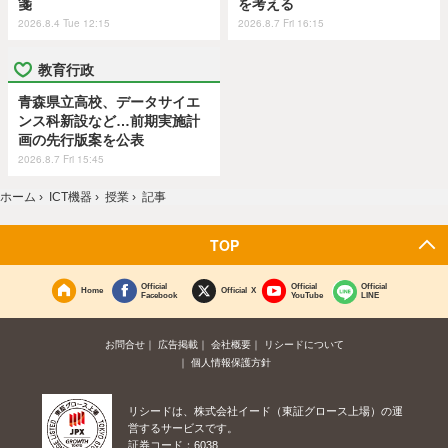
箋
を考える
2026.8.4 Tue 12:15
2026.8.7 Fri 16:15
教育行政
青森県立高校、データサイエ
ンス科新設など…前期実施計
画の先行版案を公表
2026.8.7 Fri 15:45
ホーム
›
ICT機器
›
授業
›
記事
TOP
Official
Official
Official
Home
Official X
Facebook
YouTube
LINE
お問合せ
広告掲載
会社概要
リシードについて
個人情報保護方針
リシードは、株式会社イード（東証グロース上場）の運
営するサービスです。
証券コード：6038