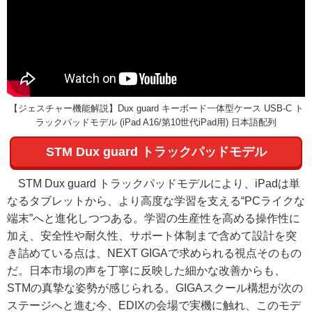
【ジェスチャー機能解説】Dux guard キーボード一体型ケース USB-C ト
ラックパッドモデル (iPad A16/第10世代iPad用) 日本語配列
STM Dux guard トラックパッドモデル
STM Dux guard トラックパッドモデルにより、iPadは単
なるタブレットから、より高度な学習を支える“PCライクな
端末”へと進化しつつある。学習の生産性を高める操作性に
加え、安全性や耐久性、サポート体制まで含めて設計を突
き詰めている点は、NEXT GIGAで求められる視点そのもの
だ。日本市場の声を丁寧に反映した細かな改善からも、
STMの真摯な姿勢が感じられる。GIGAスクール構想が次の
ステージへと進む今、EDIXの会場で実機に触れ、このモデ