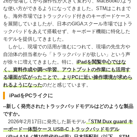
26が登場してから操作性が大きく変わり、MacBookのよう
な使い方ができるようになってきました。STMはこれまで
も、海外市場ではトラックパッド付きのキーボードケース
を展開していましたが、日本のGIGAスクール市場ではトラ
ックパッドをあえて搭載せず、キーボード機能に特化した
モデルを提供してきました。
しかし、現場での活用が進むにつれて、現場の先生方や
自治体の担当者から「トラックパッドが欲しい」という声
が徐々に増えてきました。特に、
iPadを閲覧中心ではな
く、資料作成や調べ学習、アウトプットの作業にも活用す
る場面が広がったことで、よりPCに近い操作環境が求めら
れるようになった
のだと感じています。
iPadをPCライクに
--新しく発売されたトラックパッドモデルはどのような製品
ですか。
2026年2月17日に発売した新モデル
「STM Dux guard キ
ーボード一体型ケース USB-C トラックパッドモデル
（iPad A16／第10世代iPad用）日本語配列（以下、 STM