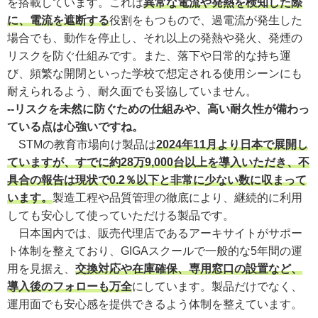
を搭載しています。これは
異常な電流や発熱を検知した際
に、電流を遮断する
役割をもつもので、過電流が発生した
場合でも、動作を停止し、それ以上の発熱や発火、発煙の
リスクを防ぐ仕組みです。また、落下や日常的な持ち運
び、頻繁な開閉といった学校で想定される使用シーンにも
耐えられるよう、耐久面でも妥協していません。
--リスクを未然に防ぐための仕組みや、高い耐久性が備わっ
ている点は心強いですね。
STMの教育市場向け製品は
2024年11月より日本で展開し
ていますが、すでに約28万9,000台以上を導入いただき、不
具合の報告は現状で0.2％以下と非常に少ない数に収まって
います。
製造工程や品質管理の徹底により、継続的に利用
しても安心して使っていただける製品です。
日本国内では、販売代理店であるアーキサイトがサポー
ト体制を整えており、GIGAスクールで一般的な5年間の運
用を見据え、
交換対応や在庫確保、専用窓口の設置など、
導入後のフォローも万全
にしています。製品だけでなく、
運用面でも安心感を提供できるよう体制を整えています。