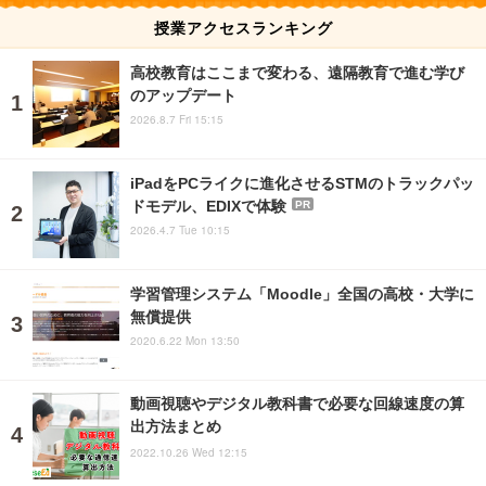
授業アクセスランキング
高校教育はここまで変わる、遠隔教育で進む学び
のアップデート
2026.8.7 Fri 15:15
iPadをPCライクに進化させるSTMのトラックパッ
ドモデル、EDIXで体験
PR
2026.4.7 Tue 10:15
学習管理システム「Moodle」全国の高校・大学に
無償提供
2020.6.22 Mon 13:50
動画視聴やデジタル教科書で必要な回線速度の算
出方法まとめ
2022.10.26 Wed 12:15