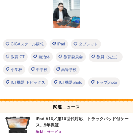
GIGAスクール構想
iPad
タブレット
教育ICT
自治体
教育委員会
教員（先生）
小学校
中学校
高等学校
ICT機器 トピックス
ICT機器photo
トップphoto
関連ニュース
iPad A16／第10世代対応、トラックパッド付ケー
ス…5年保証
教材・サービス