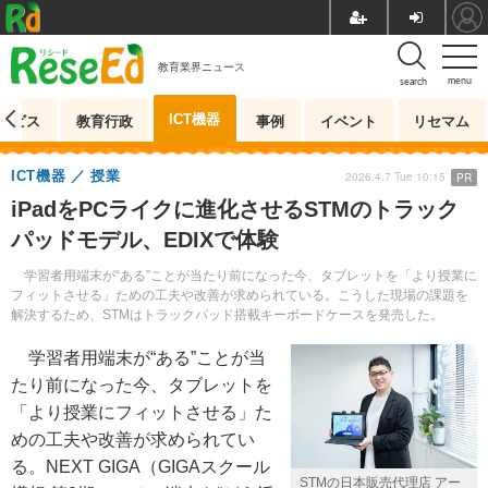
教育業界ニュース
menu
search
ICT機器
ービス
教育行政
事例
イベント
リセマム
ICT機器
授業
2026.4.7 Tue 10:15
PR
iPadをPCライクに進化させるSTMのトラック
パッドモデル、EDIXで体験
学習者用端末が“ある”ことが当たり前になった今、タブレットを「より授業に
フィットさせる」ための工夫や改善が求められている。こうした現場の課題を
解決するため、STMはトラックパッド搭載キーボードケースを発売した。
学習者用端末が“ある”ことが当
たり前になった今、タブレットを
「より授業にフィットさせる」た
めの工夫や改善が求められてい
る。NEXT GIGA（GIGAスクール
STMの日本販売代理店 アー