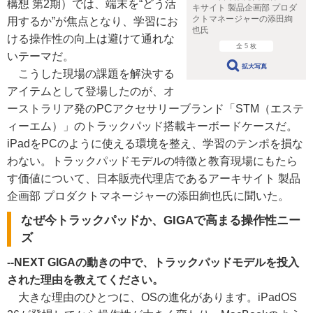
構想 第2期）では、端末を“どう活
キサイト 製品企画部 プロダ
クトマネージャーの添田絢
用するか”が焦点となり、学習にお
也氏
ける操作性の向上は避けて通れな
全 5 枚
いテーマだ。
拡大写真
こうした現場の課題を解決する
アイテムとして登場したのが、オ
ーストラリア発のPCアクセサリーブランド「STM（エステ
ィーエム）」のトラックパッド搭載キーボードケースだ。
iPadをPCのように使える環境を整え、学習のテンポを損な
わない。トラックパッドモデルの特徴と教育現場にもたら
す価値について、日本販売代理店であるアーキサイト 製品
企画部 プロダクトマネージャーの添田絢也氏に聞いた。
なぜ今トラックパッドか、GIGAで高まる操作性ニー
ズ
--NEXT GIGAの動きの中で、トラックパッドモデルを投入
された理由を教えてください。
大きな理由のひとつに、OSの進化があります。iPadOS