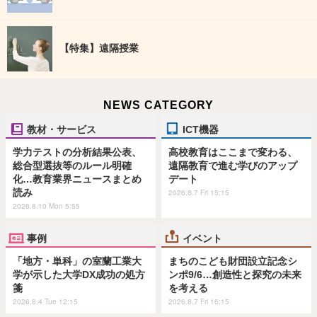
【特集】遠隔授業
NEWS CATEGORY
教材・サービス
ICT機器
学力テストの分析結果公表、
高校教育はここまで変わる、
総合型選抜等のルール明確
遠隔教育で進む学びのアップ
化…教育業界ニュースまとめ
デート
読み
2026.8.7 Fri 15:15
2026.8.10 Mon 5:55
事例
イベント
「地方・単科」の室蘭工業大
まちのこども財団設立記念シ
学が示した大学DX成功の処方
ンポ9/6…創造性と探究の未来
箋
を考える
2026.8.4 Tue 12:15
2026.8.7 Fri 16:15