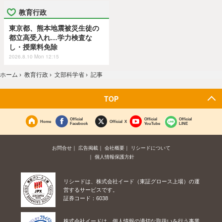
教育行政
東京都、熊本地震被災生徒の
都立高受入れ…学力検査な
し・授業料免除
2026.8.10 Mon 12:15
ホーム
›
教育行政
›
文部科学省
›
記事
TOP
Official
Official
Official
Home
Official X
Facebook
YouTube
LINE
お問合せ
広告掲載
会社概要
リシードについて
個人情報保護方針
リシードは、株式会社イード（東証グロース上場）の運
営するサービスです。
証券コード：6038
株式会社イードは、個人情報の適切な取扱いを行う事業