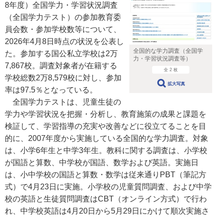
8年度）全国学力・学習状況調査
（全国学力テスト）の参加教育委
員会数・参加学校数等について、
2026年4月8日時点の状況を公表し
全国的な学力調査（全国学
た。参加する国公私立学校は2万
力・学習状況調査等）
7,867校。調査対象者が在籍する
全 2 枚
学校総数2万8,579校に対し、参加
拡大写真
率は97.5％となっている。
全国学力テストは、児童生徒の
学力や学習状況を把握・分析し、教育施策の成果と課題を
検証して、学習指導の充実や改善などに役立てることを目
的に、2007年度から実施している全国的な学力調査。対象
は、小学6年生と中学3年生。教科に関する調査は、小学校
が国語と算数、中学校が国語、数学および英語。実施日
は、小中学校の国語と算数・数学は従来通りPBT（筆記方
式）で4月23日に実施。小学校の児童質問調査、および中学
校の英語と生徒質問調査はCBT（オンライン方式）で行わ
れ、中学校英語は4月20日から5月29日にかけて順次実施さ