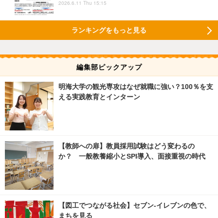
2026.6.11 Thu 15:15
ランキングをもっと見る
編集部ピックアップ
明海大学の観光専攻はなぜ就職に強い？100％を支
える実践教育とインターン
【教師への扉】教員採用試験はどう変わるの
か？ 一般教養縮小とSPI導入、面接重視の時代
【図工でつながる社会】セブン‐イレブンの色で、
まちを見る