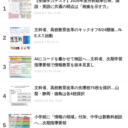
【全国学力テスト】2026年度分析結果公表、国
語・英語に共通の弱点は「根拠を示す力」
2026.8.4 Tue 11:36
文科省、高校教育改革のキックオフ8/24開催…N-
E.X.T.始動
2026.8.7 Fri 12:15
AIにコードを書かせて検証へ…文科省、次期学習
指導要領で情報教育を抜本見直し
2026.7.31 Fri 15:45
文科省、高校教育改革の先導校75校を採択…山
梨・静岡・徳島は各4校採択
2026.6.30 Tue 15:45
小学校に「情報の領域」付加、中学は新教科創設
へ…次期指導要領