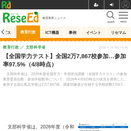
教育業界ニュース
menu
search
教育行政
ービス
ICT機器
事例
イベント
リセマム
教育行政
文部科学省
2026.4.16 Thu 15:45
【全国学力テスト】全国2万7,867校参加…参加
率97.5%（4/8時点）
文部科学省は、2026年度全国学力・学習状況調査（全国学力テスト）の参加
教育委員会数・参加学校数等について、2026年4月8日時点の状況を発表した。
参加する国公私立学校は2万7,867校。調査対象者が在籍する学校総数2万8,579
校に対し、参加率は97.5％となっている。
文部科学省は、2026年度（令和