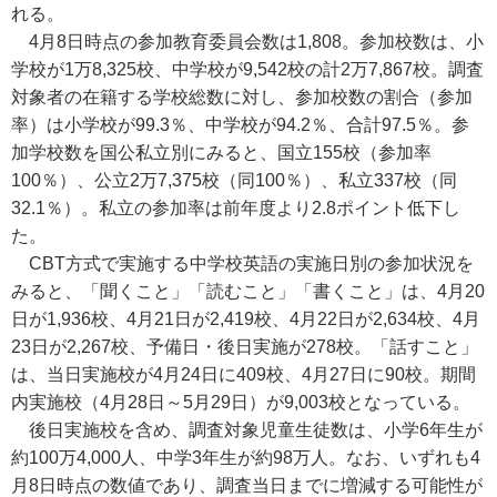
れる。
4月8日時点の参加教育委員会数は1,808。参加校数は、小
学校が1万8,325校、中学校が9,542校の計2万7,867校。調査
対象者の在籍する学校総数に対し、参加校数の割合（参加
率）は小学校が99.3％、中学校が94.2％、合計97.5％。参
加学校数を国公私立別にみると、国立155校（参加率
100％）、公立2万7,375校（同100％）、私立337校（同
32.1％）。私立の参加率は前年度より2.8ポイント低下し
た。
CBT方式で実施する中学校英語の実施日別の参加状況を
みると、「聞くこと」「読むこと」「書くこと」は、4月20
日が1,936校、4月21日が2,419校、4月22日が2,634校、4月
23日が2,267校、予備日・後日実施が278校。「話すこと」
は、当日実施校が4月24日に409校、4月27日に90校。期間
内実施校（4月28日～5月29日）が9,003校となっている。
後日実施校を含め、調査対象児童生徒数は、小学6年生が
約100万4,000人、中学3年生が約98万人。なお、いずれも4
月8日時点の数値であり、調査当日までに増減する可能性が