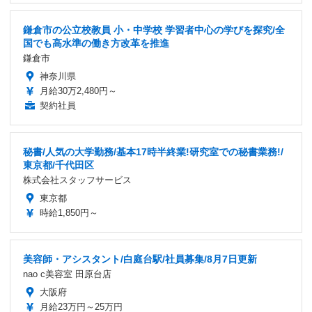
鎌倉市の公立校教員 小・中学校 学習者中心の学びを探究/全
国でも高水準の働き方改革を推進
鎌倉市
神奈川県
月給30万2,480円～
契約社員
秘書/人気の大学勤務/基本17時半終業!研究室での秘書業務!/
東京都/千代田区
株式会社スタッフサービス
東京都
時給1,850円～
美容師・アシスタント/白庭台駅/社員募集/8月7日更新
nao c美容室 田原台店
大阪府
月給23万円～25万円