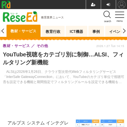
教育業界ニュース
menu
search
教材・サービス
測
教育行政
ICT機器
事例
イベント
教材・サービス
その他
2026.1.27 Tue 14:15
YouTube視聴をカテゴリ別に制御…ALSI、フィ
ルタリング新機能
ALSIは2026年1月26日、クラウド型次世代Webフィルタリングサービス
「InterSafe GatewayConnection」において、YouTubeのカテゴリ単位で視聴可
否を設定できる機能と期間指定でフィルタリングルールを設定できる機能を追
加したアップデート版の提供を開始した。
アルプス システム インテグレ