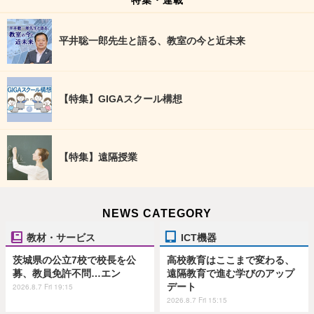
平井聡一郎先生と語る、教室の今と近未来
【特集】GIGAスクール構想
【特集】遠隔授業
NEWS CATEGORY
教材・サービス
ICT機器
茨城県の公立7校で校長を公
高校教育はここまで変わる、
募、教員免許不問…エン
遠隔教育で進む学びのアップ
デート
2026.8.7 Fri 19:15
2026.8.7 Fri 15:15