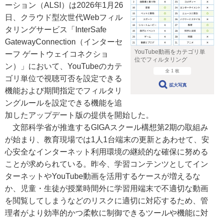
ーション（ALSI）は2026年1月26
日、クラウド型次世代Webフィル
タリングサービス「InterSafe
GatewayConnection（インターセ
YouTube動画をカテゴリ単
ーフ ゲートウェイコネクショ
位でフィルタリング
ン）」において、YouTubeのカテ
全 1 枚
ゴリ単位で視聴可否を設定できる
拡大写真
機能および期間指定でフィルタリ
ングルールを設定できる機能を追
加したアップデート版の提供を開始した。
文部科学省が推進するGIGAスクール構想第2期の取組み
が始まり、教育現場では1人1台端末の更新とあわせて、安
心安全なインターネット利用環境の継続的な確保に努める
ことが求められている。昨今、学習コンテンツとしてイン
ターネットやYouTube動画を活用するケースが増えるな
か、児童・生徒が授業時間外に学習用端末で不適切な動画
を閲覧してしまうなどのリスクに適切に対応するため、管
理者がより効率的かつ柔軟に制御できるツールや機能に対