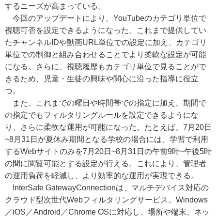
するニーズが高まっている。
今回のアップデートにより、YouTubeのカテゴリ単位で
視聴可否を設定できるようになった。これまで提供してい
たチャンネルIDや動画URL単位での設定に加え、カテゴリ
単位での制御と組み合わせることでより柔軟な設定が可能
になる。さらに、視聴履歴もカテゴリ単位で見ることがで
きるため、児童・生徒の興味や関心に沿った指導に役立
つ。
また、これまでの曜日や時間帯での指定に加え、期間で
の指定でもフィルタリングルールを設定できるようにな
り、さらに柔軟な運用が可能になった。たとえば、7月20日
~8月31日が夏休み期間となる学校の場合には、学習で利用
するWebサイトのみを7月20日~8月31日の午前9時~午後5時
の間に閲覧可能とする設定が行える。これにより、管理者
の運用負荷を軽減し、より効率的な運用が実現できる。
InterSafe GatewayConnectionは、マルチデバイス対応の
クラウド型次世代Webフィルタリングサービス。Windows
／iOS／Android／Chrome OSに対応し、場所や端末、ネッ