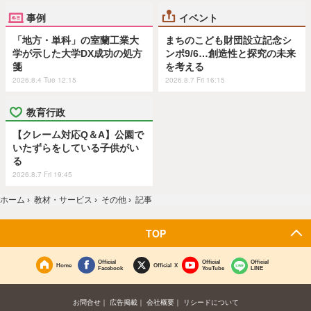
事例
イベント
「地方・単科」の室蘭工業大
まちのこども財団設立記念シ
学が示した大学DX成功の処方
ンポ9/6…創造性と探究の未来
箋
を考える
2026.8.4 Tue 12:15
2026.8.7 Fri 16:15
教育行政
【クレーム対応Q＆A】公園で
いたずらをしている子供がい
る
2026.8.7 Fri 19:45
ホーム
›
教材・サービス
›
その他
›
記事
TOP
Official
Official
Official
Home
Official X
Facebook
YouTube
LINE
お問合せ
広告掲載
会社概要
リシードについて