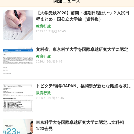
関連ニュース
【大学受験2026】前期・後期日程はいつ？入試日
程まとめ・国公立大学編（資料集）
教育行政
2025.10.21(火) 10:45
文科省、東京科学大学を国際卓越研究大学に認定
教育行政
2026.1.26(月) 9:45
トビタテ!留学JAPAN、福岡県が新たな拠点地域に
教育行政
2026.1.26(月) 15:45
東京科学大を国際卓越研究大学に認定…文科相
1/23会見