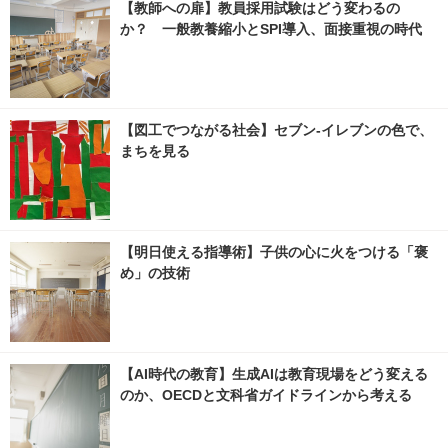
【教師への扉】教員採用試験はどう変わるの
か？ 一般教養縮小とSPI導入、面接重視の時代
【図工でつながる社会】セブン‐イレブンの色で、
まちを見る
【明日使える指導術】子供の心に火をつける「褒
め」の技術
【AI時代の教育】生成AIは教育現場をどう変える
のか、OECDと文科省ガイドラインから考える