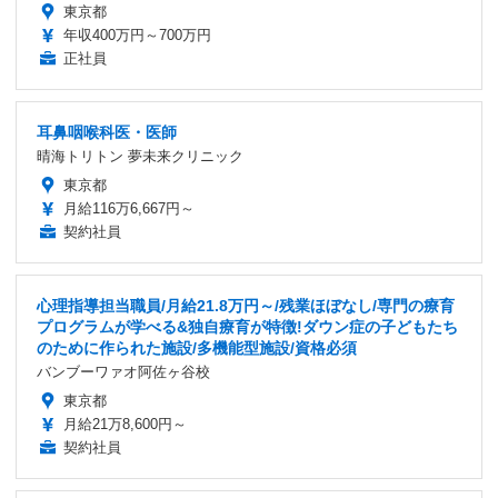
東京都
年収400万円～700万円
正社員
耳鼻咽喉科医・医師
晴海トリトン 夢未来クリニック
東京都
月給116万6,667円～
契約社員
心理指導担当職員/月給21.8万円～/残業ほぼなし/専門の療育
プログラムが学べる&独自療育が特徴!ダウン症の子どもたち
のために作られた施設/多機能型施設/資格必須
バンブーワァオ阿佐ヶ谷校
東京都
月給21万8,600円～
契約社員