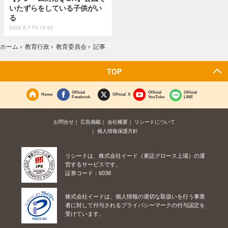
いたずらをしている子供がい
る
2026.8.7 Fri 19:45
ホーム
›
教育行政
›
教育委員会
›
記事
TOP
Official
Official
Official
Home
Official X
Facebook
YouTube
LINE
お問合せ
広告掲載
会社概要
リシードについて
個人情報保護方針
リシードは、株式会社イード（東証グロース上場）の運
営するサービスです。
証券コード：6038
株式会社イードは、個人情報の適切な取扱いを行う事業
者に対して付与されるプライバシーマークの付与認定を
受けています。