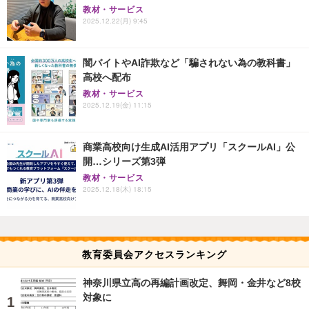
教材・サービス
2025.12.22(月) 9:45
闇バイトやAI詐欺など「騙されない為の教科書」
高校へ配布
教材・サービス
2025.12.19(金) 11:15
商業高校向け生成AI活用アプリ「スクールAI」公
開…シリーズ第3弾
教材・サービス
2025.12.18(木) 18:15
教育委員会アクセスランキング
神奈川県立高の再編計画改定、舞岡・金井など8校
対象に