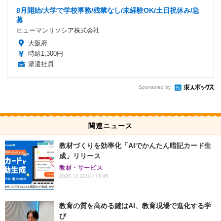
8月開始/大学で学校事務/残業なし/未経験OK/土日祝休み/急
募
ヒューマンリソシア株式会社
大阪府
時給1,300円
派遣社員
Sponsored by
関連ニュース
教材づくりを効率化「AIでかんたん暗記カード生
成」リリース
教材・サービス
2025.12.22(月) 15:45
教育の質を高める鍵はAI、教育現場で進化する学
び