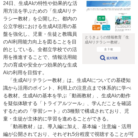
24日、生成AIの特性や効果的な活
用方法を学ぶための「生成AIリテ
ラシー教材」を公開した。都内の
公立学校における生成AI活用の基
盤を強化し、児童・生徒と教職員
とうきょうの情報教育「生
のAI利用能力向上を図ることを目
成AIリテラシー教材」
的としている。全都立学校での活
全 3 枚
用を推進することで、情報活用能
拡大写真
力の育成や安全かつ効果的な生成
AIの利用を目指す。
「生成AIリテラシー教材」は、生成AIについての基礎知
識から活用のポイント、利用上の注意点まで体系的に学べ
る教材。生成AIの基本を学ぶ「動画教材」、生成AIの動作
を疑似体験する「トライアルツール」、学んだことを確認
するための「学習シート」の3種類で構成されており、児
童・生徒が主体的に学習を進めることができる。
「動画教材」は、導入編に加え、基本編・注意編・活用
編が公開されており、それぞれ5分程度で視聴することが可