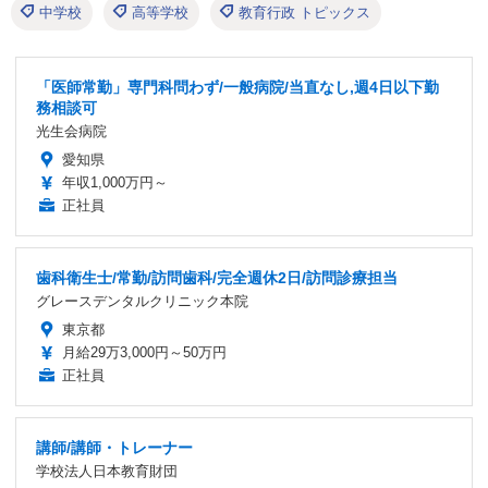
中学校
高等学校
教育行政 トピックス
「医師常勤」専門科問わず/一般病院/当直なし,週4日以下勤
務相談可
光生会病院
愛知県
年収1,000万円～
正社員
歯科衛生士/常勤/訪問歯科/完全週休2日/訪問診療担当
グレースデンタルクリニック本院
東京都
月給29万3,000円～50万円
正社員
講師/講師・トレーナー
学校法人日本教育財団