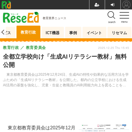
教育業界ニュース
menu
search
教育行政
ービス
ICT機器
事例
イベント
リセマム
教育行政
教育委員会
2025.12.25 Thu 15:45
全都立学校向け「生成AIリテラシー教材」無料
公開
東京都教育委員会は2025年12月24日、生成AIの特性や効果的な活用方法を学
ぶための「生成AIリテラシー教材」を公開した。都内の公立学校における生成
AI活用の基盤を強化し、児童・生徒と教職員のAI利用能力向上を図ることを目
的としている。
東京都教育委員会は2025年12月