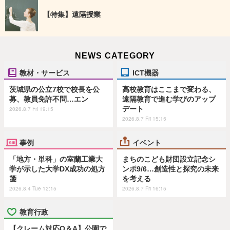
【特集】遠隔授業
NEWS CATEGORY
教材・サービス
ICT機器
茨城県の公立7校で校長を公
高校教育はここまで変わる、
募、教員免許不問…エン
遠隔教育で進む学びのアップ
デート
2026.8.7 Fri 19:15
2026.8.7 Fri 15:15
事例
イベント
「地方・単科」の室蘭工業大
まちのこども財団設立記念シ
学が示した大学DX成功の処方
ンポ9/6…創造性と探究の未来
箋
を考える
2026.8.4 Tue 12:15
2026.8.7 Fri 16:15
教育行政
【クレーム対応Q＆A】公園で