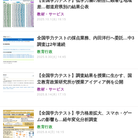
【全国学力テスト】低学力層の割合に顕著な地域
差…都道府県別の結果公表
教材・サービス
2025.10.1(水) 19:15
全国学力テストの採点業務、内田洋行へ委託…中3
調査は2年連続
教育行政
2025.9.30(火) 14:45
【全国学力テスト】調査結果を授業に生かす、国
立教育政策研究所が授業アイディア例を公開
教材・サービス
2025.8.14(木) 17:15
【全国学力テスト】学力格差拡大、スマホ・ゲー
ムの影響も…経年変化分析調査
教育行政
2025.8.4(月) 16:15