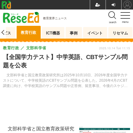
教育業界ニュース
menu
search
教育行政
ービス
ICT機器
事例
イベント
リセマム
教育行政
文部科学省
2025.10.14 Tue 11:15
【全国学力テスト】中学英語、CBTサンプル問
題を公表
文部科学省と国立教育政策研究所は2025年10月10日、2026年度全国学力テ
ストについて、中学校英語のCBTサンプル問題を公表した。2026年4月のCBT
調査に向け、中学校英語のサンプル問題や正答例、留意事項、今後のスケジュ
ールなどを示している。
文部科学省と国立教育政策研究