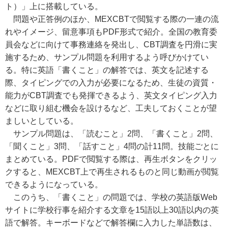
ト）」上に搭載している。
問題や正答例のほか、MEXCBTで閲覧する際の一連の流
れやイメージ、留意事項もPDF形式で紹介。全国の教育委
員会などに向けて事務連絡を発出し、CBT調査を円滑に実
施するため、サンプル問題を利用するよう呼びかけてい
る。特に英語「書くこと」の解答では、英文を記述する
際、タイピングでの入力が必要になるため、生徒の資質・
能力がCBT調査でも発揮できるよう、英文タイピング入力
などに取り組む機会を設けるなど、工夫しておくことが望
ましいとしている。
サンプル問題は、「読むこと」2問、「書くこと」2問、
「聞くこと」3問、「話すこと」4問の計11問。技能ごとに
まとめている。PDFで閲覧する際は、再生ボタンをクリッ
クすると、MEXCBT上で再生されるものと同じ動画が閲覧
できるようになっている。
このうち、「書くこと」の問題では、学校の英語版Web
サイトに学校行事を紹介する文章を15語以上30語以内の英
語で解答。キーボードなどで解答欄に入力した単語数は、