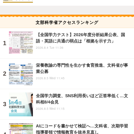
文部科学省アクセスランキング
【全国学力テスト】2026年度分析結果公表、国
語・英語に共通の弱点は「根拠を示す力」
2026.8.4 Tue 11:36
栄養教諭の専門性を生かす食育推進、文科省が事
業公募
2026.8.5 Wed 11:45
全国学力調査、SNS利用長いほど正答率低く…文
科相8/4会見
2026.8.5 Wed 11:15
AIにコードを書かせて検証へ…文科省、次期学習
指導要領で情報教育を抜本見直し