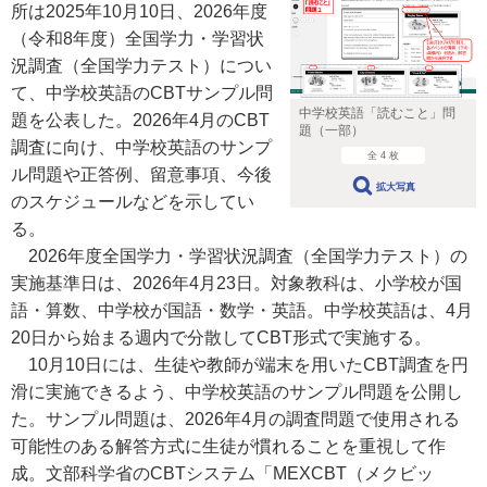
所は2025年10月10日、2026年度
（令和8年度）全国学力・学習状
況調査（全国学力テスト）につい
て、中学校英語のCBTサンプル問
中学校英語「読むこと」問
題を公表した。2026年4月のCBT
題（一部）
調査に向け、中学校英語のサンプ
全 4 枚
ル問題や正答例、留意事項、今後
拡大写真
のスケジュールなどを示してい
る。
2026年度全国学力・学習状況調査（全国学力テスト）の
実施基準日は、2026年4月23日。対象教科は、小学校が国
語・算数、中学校が国語・数学・英語。中学校英語は、4月
20日から始まる週内で分散してCBT形式で実施する。
10月10日には、生徒や教師が端末を用いたCBT調査を円
滑に実施できるよう、中学校英語のサンプル問題を公開し
た。サンプル問題は、2026年4月の調査問題で使用される
可能性のある解答方式に生徒が慣れることを重視して作
成。文部科学省のCBTシステム「MEXCBT（メクビッ