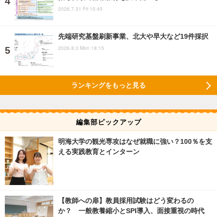
2026.7.31 Fri 15:45
先端研究基盤刷新事業、北大や早大など19件採択
2026.8.3 Mon 18:15
ランキングをもっと見る
編集部ピックアップ
明海大学の観光専攻はなぜ就職に強い？100％を支
える実践教育とインターン
【教師への扉】教員採用試験はどう変わるの
か？ 一般教養縮小とSPI導入、面接重視の時代