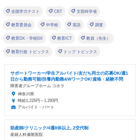
全国学力テスト
CBT
文部科学省
教育委員会
中学校
英語
調査
教育DX・学校DX
教育ICT
教員（先生）
教育行政 トピックス
トップ トピックス
サポートワーカー/学生アルバイト/友だち同士の応募OK/週1
日から勤務可能/扶養内勤務&WワークOK!資格・経験不問
障害者グループホーム コホラ
神奈川県
時給1,225円～1,293円
アルバイト・パート
助産師/クリニック/4週8休以上, 2交代制
産婦人科瀬尾医院