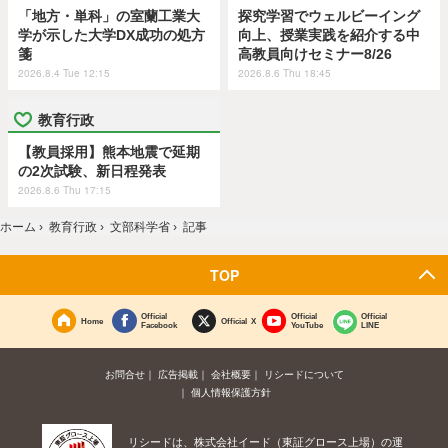
「地方・単科」の室蘭工業大
探究学習でウェルビーイング
学が示した大学DX成功の処方
向上、授業実践を紹介する中
箋
高教員向けセミナー8/26
2026.8.4 Tue 12:15
2026.8.6 Thu 18:45
教育行政
【教員採用】熊本地震で延期
の2次試験、新日程発表
2026.8.6 Thu 17:15
ホーム
›
教育行政
›
文部科学省
›
記事
TOP
Official
Official
Official
Home
Official X
Facebook
YouTube
LINE
お問合せ
広告掲載
会社概要
リシードについて
個人情報保護方針
リシードは、株式会社イード（東証グロース上場）の運