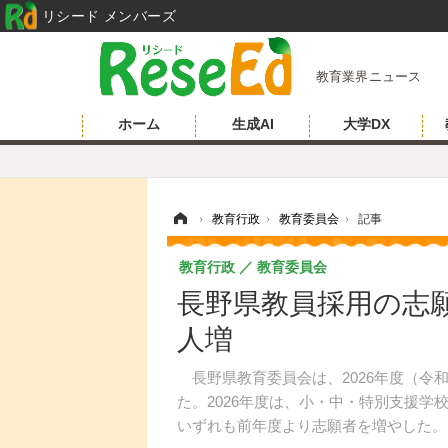
リシード メンバーズ
教育業界ニュース
ホーム
生成AI
大学DX
ホーム
›
教育行政
›
教育委員会
›
記事
教育行政
教育委員会
長野県教員採用の志願者
人増
長野県教育委員会は、2026年度（令
た。2026年度は、小・中・特別支援学校
いずれも前年度より志願者を増やした。