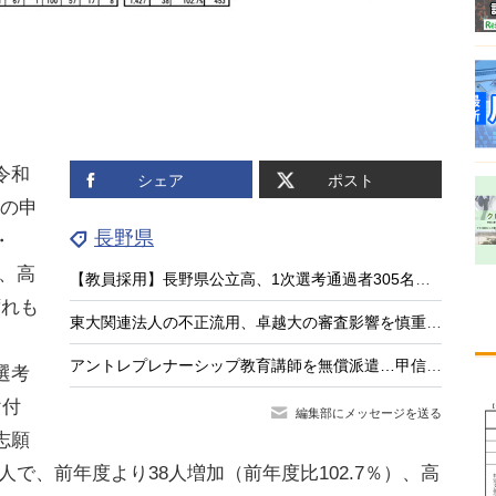
令和
シェア
ポスト
考の申
長野県
・
人、高
【教員採用】長野県公立高、1次選考通過者305名…問題・解答例を公開
ずれも
東大関連法人の不正流用、卓越大の審査影響を慎重判断…文科相7/14会見
アントレプレナーシップ教育講師を無償派遣…甲信・北関東エリア10校募集
選考
け付
編集部にメッセージを送る
志願
人で、前年度より38人増加（前年度比102.7％）、高