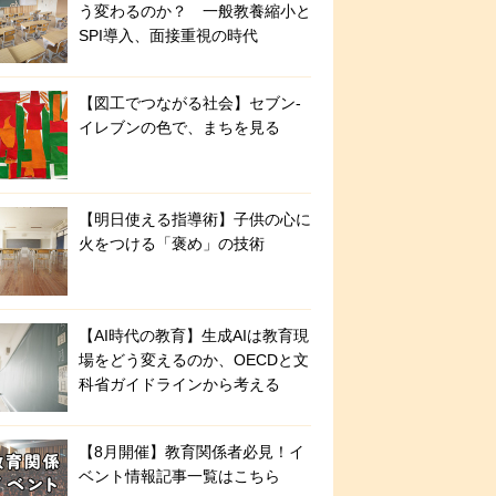
う変わるのか？ 一般教養縮小と
SPI導入、面接重視の時代
【図工でつながる社会】セブン‐
イレブンの色で、まちを見る
【明日使える指導術】子供の心に
火をつける「褒め」の技術
【AI時代の教育】生成AIは教育現
場をどう変えるのか、OECDと文
科省ガイドラインから考える
【8月開催】教育関係者必見！イ
ベント情報記事一覧はこちら