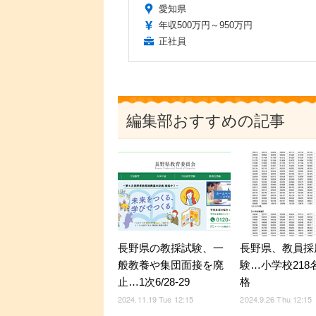
愛知県
年収500万円～950万円
正社員
編集部おすすめの記事
長野県の教採試験、一
長野県、教員採
般教養や集団面接を廃
験…小学校218
止…1次6/28-29
格
2024.11.19 Tue 12:15
2024.9.26 Thu 12:15