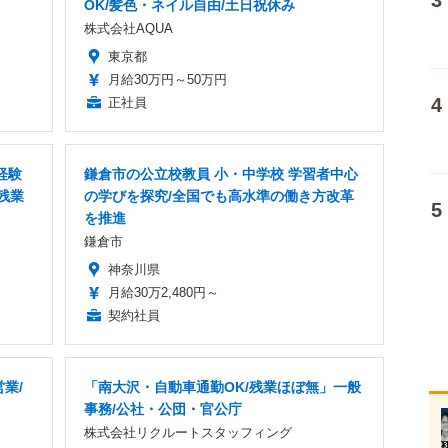
OK/髪色・ネイル自由/土日祝休み
株式会社AQUA
東京都
月給30万円～50万円
正社員
経験
鎌倉市の公立校教員 小・中学校 学習者中心
残業
の学びを探究/全国でも高水準の働き方改革
を推進
鎌倉市
神奈川県
月給30万2,480円～
契約社員
業/
「南大沢・自動車通勤OK/残業ほぼ無」一般
事務/公社・公団・官公庁
株式会社リクルートスタッフィング