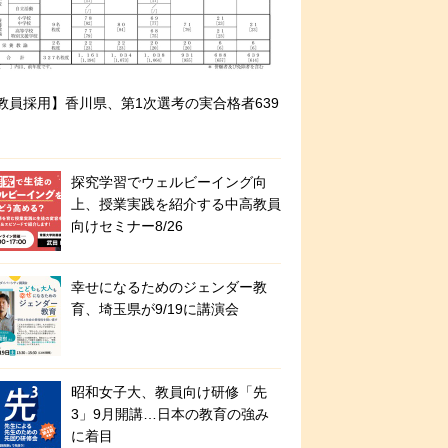
教員採用】香川県、第1次選考の実合格者639
探究学習でウェルビーイング向
上、授業実践を紹介する中高教員
向けセミナー8/26
幸せになるためのジェンダー教
育、埼玉県が9/19に講演会
昭和女子大、教員向け研修「先
3」9月開講…日本の教育の強み
に着目