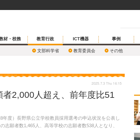
教材・校務
教育行政
ICT機器
事例
文部科学省
教育委員会
その他
2025.7.3 Thu 16:15
2,000人超え、前年度比51
和8年度）長野県公立学校教員採用選考の申込状況を公表し
の志願者数1,465人、高等学校の志願者数538人となり、