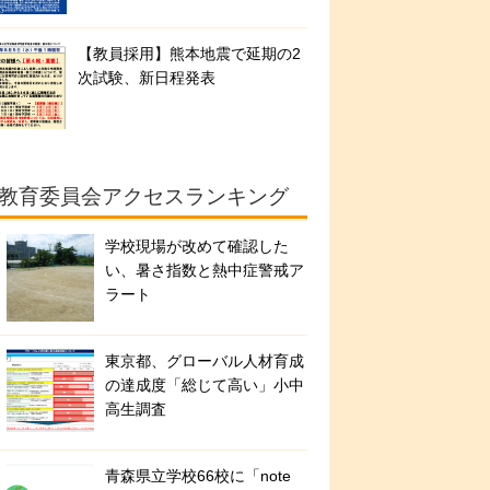
【教員採用】熊本地震で延期の2
次試験、新日程発表
教育委員会アクセスランキング
学校現場が改めて確認した
い、暑さ指数と熱中症警戒ア
ラート
東京都、グローバル人材育成
の達成度「総じて高い」小中
高生調査
青森県立学校66校に「note