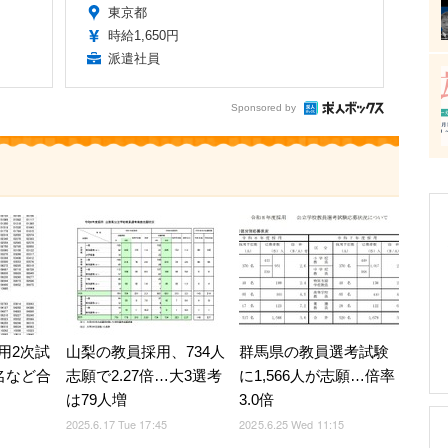
東京都
時給1,650円
派遣社員
Sponsored by
用2次試
山梨の教員採用、734人
群馬県の教員選考試験
名など合
志願で2.27倍…大3選考
に1,566人が志願…倍率
は79人増
3.0倍
2025.6.17 Tue 17:45
2025.6.25 Wed 11:15