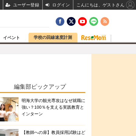
ユーザー登録
ログイン
こんにちは、ゲストさん
学校の回線速度計測
イベント
編集部ピックアップ
明海大学の観光専攻はなぜ就職に
強い？100％を支える実践教育と
インターン
【教師への扉】教員採用試験はど