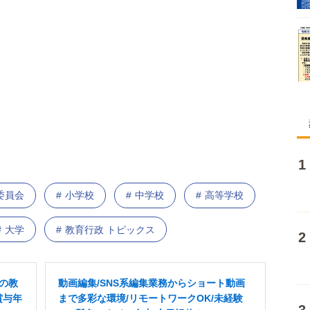
委員会
小学校
中学校
高等学校
大学
教育行政 トピックス
Xの教
動画編集/SNS系編集業務からショート動画
賞与年
まで多彩な環境/リモートワークOK/未経験