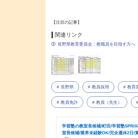
【注目の記事】
関連リンク
長野県教育委員会：教職員を目指す方へ
長野県
教員採用
教育
教員免許
教員（先生）
学習塾の教室長候補/町田/学習塾SPRI
室長候補/業界未経験OK/完全週休2日/