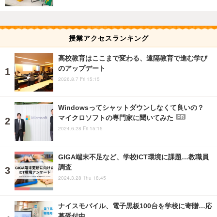
授業アクセスランキング
高校教育はここまで変わる、遠隔教育で進む学び
のアップデート
2026.8.7 Fri 15:15
Windowsってシャットダウンしなくて良いの？
マイクロソフトの専門家に聞いてみた
PR
2024.6.28 Fri 15:15
GIGA端末不足など、学校ICT環境に課題…教職員
調査
2024.3.28 Thu 18:45
ナイスモバイル、電子黒板100台を学校に寄贈…応
募受付中