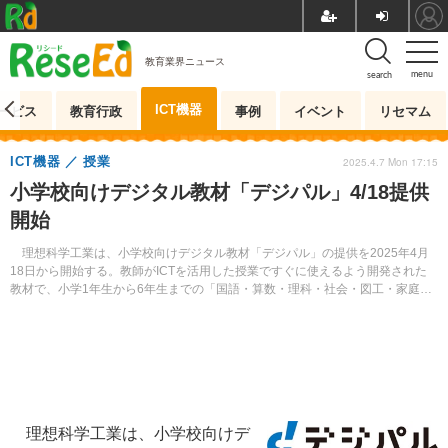
教育業界ニュース
menu
search
ICT機器
ービス
教育行政
事例
イベント
リセマム
ICT機器
授業
2025.4.7 Mon 17:15
小学校向けデジタル教材「デジパル」4/18提供
開始
理想科学工業は、小学校向けデジタル教材「デジパル」の提供を2025年4月
18日から開始する。教師がICTを活用した授業ですぐに使えるよう開発された
教材で、小学1年生から6年生までの「国語・算数・理科・社会・図工・家庭
科・生活・音楽・総合」の9教科54種類を用意している。オープン価格。
理想科学工業は、小学校向けデ