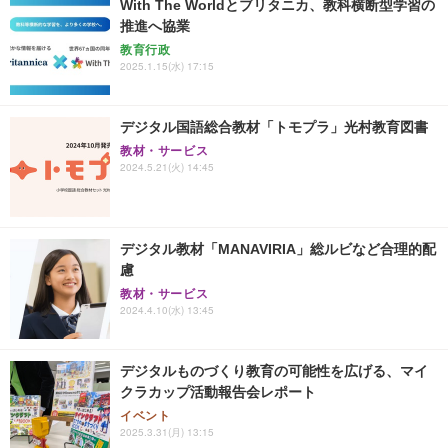
With The Worldとブリタニカ、教科横断型学習の
推進へ協業
教育行政
2025.1.15(水) 17:15
デジタル国語総合教材「トモプラ」光村教育図書
教材・サービス
2024.5.21(火) 14:45
デジタル教材「MANAVIRIA」総ルビなど合理的配
慮
教材・サービス
2024.4.10(水) 13:45
デジタルものづくり教育の可能性を広げる、マイ
クラカップ活動報告会レポート
イベント
2025.3.31(月) 13:15