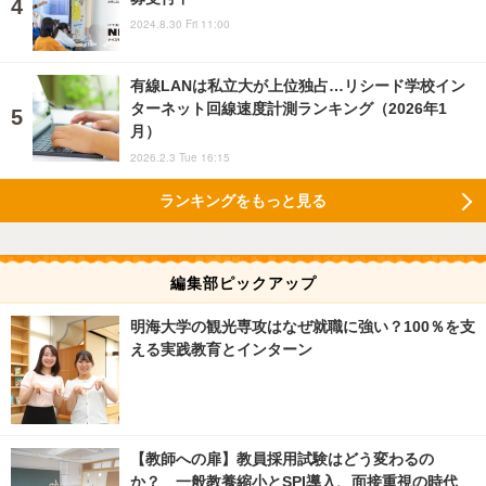
2024.8.30 Fri 11:00
有線LANは私立大が上位独占…リシード学校イン
ターネット回線速度計測ランキング（2026年1
月）
2026.2.3 Tue 16:15
ランキングをもっと見る
編集部ピックアップ
明海大学の観光専攻はなぜ就職に強い？100％を支
える実践教育とインターン
【教師への扉】教員採用試験はどう変わるの
か？ 一般教養縮小とSPI導入、面接重視の時代