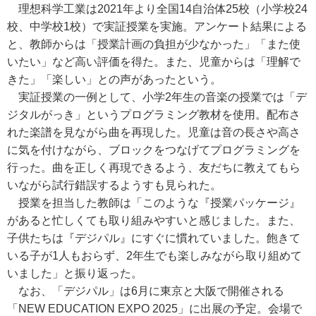
理想科学工業は2021年より全国14自治体25校（小学校24
校、中学校1校）で実証授業を実施。アンケート結果による
と、教師からは「授業計画の負担が少なかった」「また使
いたい」など高い評価を得た。また、児童からは「理解で
きた」「楽しい」との声があったという。
実証授業の一例として、小学2年生の音楽の授業では「デ
ジタルがっき」というプログラミング教材を使用。配布さ
れた楽譜を見ながら曲を再現した。児童は音の長さや高さ
に気を付けながら、ブロックをつなげてプログラミングを
行った。曲を正しく再現できるよう、友だちに教えてもら
いながら試行錯誤するようすも見られた。
授業を担当した教師は「このような『授業パッケージ』
があると忙しくても取り組みやすいと感じました。また、
子供たちは『デジパル』にすぐに慣れていました。飽きて
いる子が1人もおらず、2年生でも楽しみながら取り組めて
いました」と振り返った。
なお、「デジパル」は6月に東京と大阪で開催される
「NEW EDUCATION EXPO 2025」に出展の予定。会場で