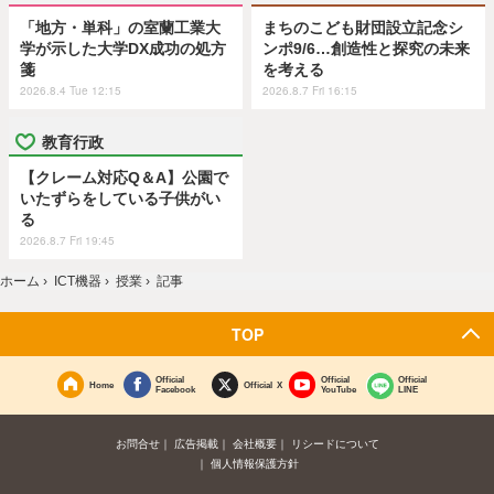
「地方・単科」の室蘭工業大
まちのこども財団設立記念シ
学が示した大学DX成功の処方
ンポ9/6…創造性と探究の未来
箋
を考える
2026.8.4 Tue 12:15
2026.8.7 Fri 16:15
教育行政
【クレーム対応Q＆A】公園で
いたずらをしている子供がい
る
2026.8.7 Fri 19:45
ホーム
›
ICT機器
›
授業
›
記事
TOP
Official
Official
Official
Home
Official X
Facebook
YouTube
LINE
お問合せ
広告掲載
会社概要
リシードについて
個人情報保護方針