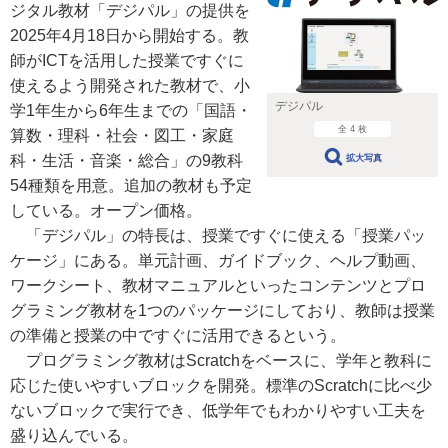
ジタル教材「デジパル」の提供を
2025年4月18日から開始する。教
師がICTを活用した授業ですぐに
使えるよう開発された教材で、小
デジパル
学1年生から6年生までの「国語・
全 4 枚
算数・理科・社会・図工・家庭
科・生活・音楽・総合」の9教科
拡大写真
54種類を用意。追加の教材も予定
している。オープン価格。
「デジパル」の特長は、授業ですぐに使える「授業パッ
ケージ」にある。単元計画、ガイドブック、ヘルプ動画、
ワークシート、教材マニュアルといったコンテンツとプロ
グラミング教材を1つのパッケージにしており、教師は授業
の準備と授業の中ですぐに活用できるという。
プログラミング教材はScratchをベースに、学年と教科に
応じた使いやすいブロックを開発。標準のScratchに比べ少
ないブロックで実行でき、低学年でもわかりやすい工夫を
盛り込んでいる。