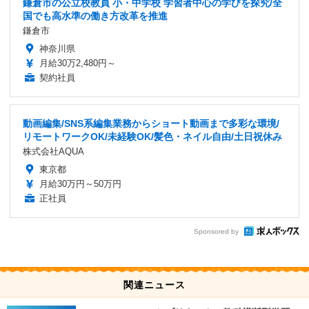
鎌倉市の公立校教員 小・中学校 学習者中心の学びを探究/全
国でも高水準の働き方改革を推進
鎌倉市
神奈川県
月給30万2,480円～
契約社員
動画編集/SNS系編集業務からショート動画まで多彩な環境/
リモートワークOK/未経験OK/髪色・ネイル自由/土日祝休み
株式会社AQUA
東京都
月給30万円～50万円
正社員
Sponsored by
関連ニュース