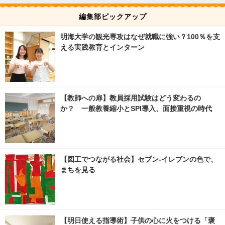
編集部ピックアップ
明海大学の観光専攻はなぜ就職に強い？100％を支
える実践教育とインターン
【教師への扉】教員採用試験はどう変わるの
か？ 一般教養縮小とSPI導入、面接重視の時代
【図工でつながる社会】セブン‐イレブンの色で、
まちを見る
【明日使える指導術】子供の心に火をつける「褒