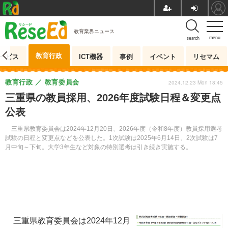
教育業界ニュース
menu
search
教育行政
ービス
ICT機器
事例
イベント
リセマム
教育行政
教育委員会
2024.12.23 Mon 18:45
三重県の教員採用、2026年度試験日程＆変更点
公表
三重県教育委員会は2024年12月20日、2026年度（令和8年度）教員採用選考
試験の日程と変更点などを公表した。1次試験は2025年6月14日、2次試験は7
月中旬～下旬。大学3年生など対象の特別選考は引き続き実施する。
三重県教育委員会は2024年12月