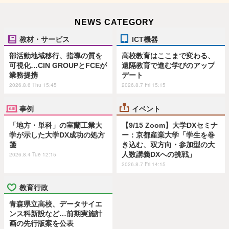
NEWS CATEGORY
教材・サービス
ICT機器
部活動地域移行、指導の質を
高校教育はここまで変わる、
可視化…CIN GROUPとFCEが
遠隔教育で進む学びのアップ
業務提携
デート
2026.8.6 Thu 15:45
2026.8.7 Fri 15:15
事例
イベント
「地方・単科」の室蘭工業大
【9/15 Zoom】大学DXセミナ
学が示した大学DX成功の処方
ー：京都産業大学「学生を巻
箋
き込む、双方向・参加型の大
人数講義DXへの挑戦」
2026.8.4 Tue 12:15
2026.8.7 Fri 14:15
教育行政
青森県立高校、データサイエ
ンス科新設など…前期実施計
画の先行版案を公表