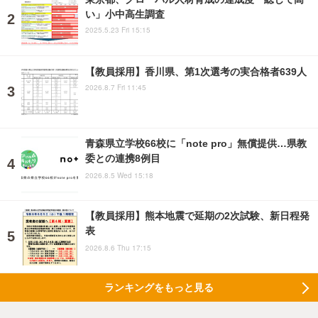
い」小中高生調査
2025.5.23 Fri 15:15
【教員採用】香川県、第1次選考の実合格者639人
2026.8.7 Fri 11:45
青森県立学校66校に「note pro」無償提供…県教
委との連携8例目
2026.8.5 Wed 15:18
【教員採用】熊本地震で延期の2次試験、新日程発
表
2026.8.6 Thu 17:15
ランキングをもっと見る