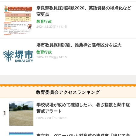
奈良県教員採用試験2026、英語資格の得点化など
変更点
教育行政
2024.12.23(月) 11:15
堺市教員採用試験、推薦枠と選考区分を拡大
教育行政
2024.12.20(金) 14:15
教育委員会アクセスランキング
学校現場が改めて確認したい、暑さ指数と熱中症
警戒アラート
2026.7.23 Thu 16:45
東京都、グローバル人材育成の達成度「総じて高