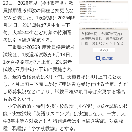
20日、2026年度（令和8年度）教
員採用選考試験の日程と変更点な
どを公表した。1次試験は2025年6
月14日、2次試験は7月中旬～下
旬。大学3年生など対象の特別選
令和8年度（令和7年実施）
三重県教員採用選考試験の
考は引き続き実施する。
日程・おもなポイントなど
三重県の2026年度教員採用選考
全 2 枚
試験は、1次選考試験が6月14日、
拡大写真
1次合格発表が7月上旬、2次選考
試験が7月中旬～下旬に実施され
る。最終合格発表は8月下旬。実施要項は4月上旬に公表
し、4月上旬～下旬にかけて申込みを受け付ける予定。ただ
し応募状況などにより、試験日程や項目等は変更する場合
もあるという。
小学校教諭・特別支援学校教諭（小学部）の2次試験の技
能・実技試験「英語リスニング」は実施しない。一方、大
学3年生等を対象とした特別選考は引き続き実施、対象校
種・職種は「小学校教諭」とする。