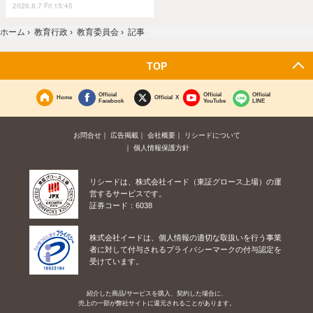
2026.8.7 Fri 15:45
ホーム
›
教育行政
›
教育委員会
›
記事
TOP
Official
Official
Official
Home
Official X
Facebook
YouTube
LINE
お問合せ
広告掲載
会社概要
リシードについて
個人情報保護方針
リシードは、株式会社イード（東証グロース上場）の運
営するサービスです。
証券コード：6038
株式会社イードは、個人情報の適切な取扱いを行う事業
者に対して付与されるプライバシーマークの付与認定を
受けています。
紹介した商品/サービスを購入、契約した場合に、
売上の一部が弊社サイトに還元されることがあります。