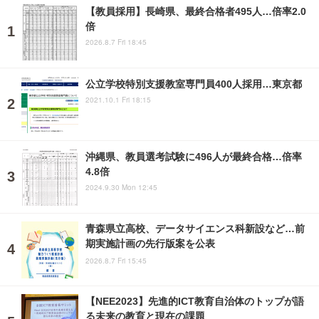
【教員採用】長崎県、最終合格者495人…倍率2.0
倍
2026.8.7 Fri 18:45
公立学校特別支援教室専門員400人採用…東京都
2021.10.1 Fri 18:15
沖縄県、教員選考試験に496人が最終合格…倍率
4.8倍
2024.9.30 Mon 12:45
青森県立高校、データサイエンス科新設など…前
期実施計画の先行版案を公表
2026.8.7 Fri 15:45
【NEE2023】先進的ICT教育自治体のトップが語
る未来の教育と現在の課題