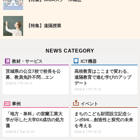
【特集】遠隔授業
NEWS CATEGORY
教材・サービス
ICT機器
茨城県の公立7校で校長を公
高校教育はここまで変わる、
募、教員免許不問…エン
遠隔教育で進む学びのアップ
デート
2026.8.7 Fri 19:15
2026.8.7 Fri 15:15
事例
イベント
「地方・単科」の室蘭工業大
まちのこども財団設立記念シ
学が示した大学DX成功の処方
ンポ9/6…創造性と探究の未来
箋
を考える
2026.8.4 Tue 12:15
2026.8.7 Fri 16:15