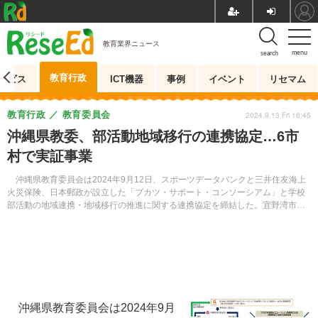
教育業界ニュース
menu
search
教育行政
ービス
ICT機器
事例
イベント
リセマム
教育行政
教育委員会
2024.9.13 Fri 16:45
沖縄県教委、部活動地域移行の連携協定…6市
村で実証事業
沖縄県教育委員会は2024年9月12日、スポーツデータバンクと三井住友海上
火災保険、日本郵政が設立した「ブカツ・サポート・コンソーシアム」と学校
部活動の地域連携・地域移行の推進に関する連携協定を締結した。宜野湾市や
うるま市など6市村で実証事業を行う。
沖縄県教育委員会は2024年9月