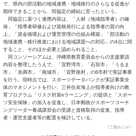
で、県内の部活動の地域連携・地域移行のさらなる促進が
期待できることから、同協定の締結に至ったという。
同協定に基づく連携内容は、「人材（地域指導者）の確
保」「指導者研修および資格発行による指導者の質の向
上」「資金循環および運営管理の仕組み構築」「部活動の
地域連携・移行推進における地域課題への対応」の4点に関
すること、そのほか必要と認められること。
同コンソーシアムは、沖縄県教育委員会からの支援要請
内容を整理したうえで、「宜野湾市」「石垣市」「うるま
市」「糸満市」「南城市」「宜野座村」の6市村で実証事業
を行う。現時点では、スポーツデータバンクが実証事業全
体のマネジメントを行い、三井住友海上が指導者向けの教
育プログラム「リスク対策eラーニング」の提供と「スポー
ツ安全保険」の加入を促進し、日本郵政がスポーツコーチ
ングリーダー養成講習会の受講と資格取得の促進、指導
者・運営支援者等の配置を検討している。
《工藤めぐみ》