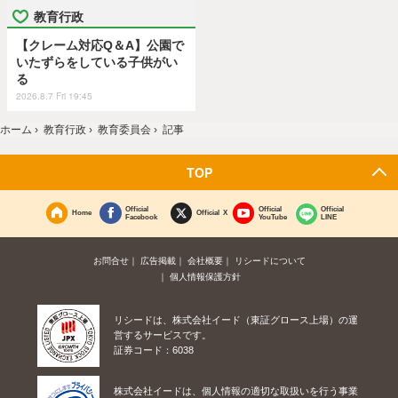
教育行政
【クレーム対応Q＆A】公園で
いたずらをしている子供がい
る
2026.8.7 Fri 19:45
ホーム
›
教育行政
›
教育委員会
›
記事
TOP
Official
Official
Official
Home
Official X
Facebook
YouTube
LINE
お問合せ
広告掲載
会社概要
リシードについて
個人情報保護方針
リシードは、株式会社イード（東証グロース上場）の運
営するサービスです。
証券コード：6038
株式会社イードは、個人情報の適切な取扱いを行う事業