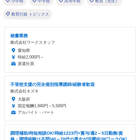
小学校
中学校
高等学校
教員（先生）
教育行政 トピックス
秘書業務
株式会社ワークスタッフ
愛知県
時給2,000円～
派遣社員
不登校支援の完全個別指導講師/経験者歓迎
株式会社キズキ
大阪府
固定報酬1,840円～5,500円
アルバイト・パート
調理補助/時短相談OK!時給1223円+賞与/週2～5日勤務/資
格・調理経験は不問/40～70代の男女が活躍中!WワークOK/