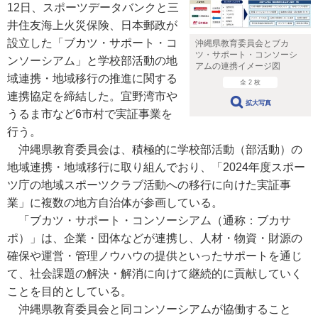
12日、スポーツデータバンクと三
井住友海上火災保険、日本郵政が
設立した「ブカツ・サポート・コ
沖縄県教育委員会とブカ
ツ・サポート・コンソーシ
ンソーシアム」と学校部活動の地
アムの連携イメージ図
域連携・地域移行の推進に関する
全 2 枚
連携協定を締結した。宜野湾市や
拡大写真
うるま市など6市村で実証事業を
行う。
沖縄県教育委員会は、積極的に学校部活動（部活動）の
地域連携・地域移行に取り組んでおり、「2024年度スポー
ツ庁の地域スポーツクラブ活動への移行に向けた実証事
業」に複数の地方自治体が参画している。
「ブカツ・サポート・コンソーシアム（通称：ブカサ
ポ）」は、企業・団体などが連携し、人材・物資・財源の
確保や運営・管理ノウハウの提供といったサポートを通じ
て、社会課題の解決・解消に向けて継続的に貢献していく
ことを目的としている。
沖縄県教育委員会と同コンソーシアムが協働すること