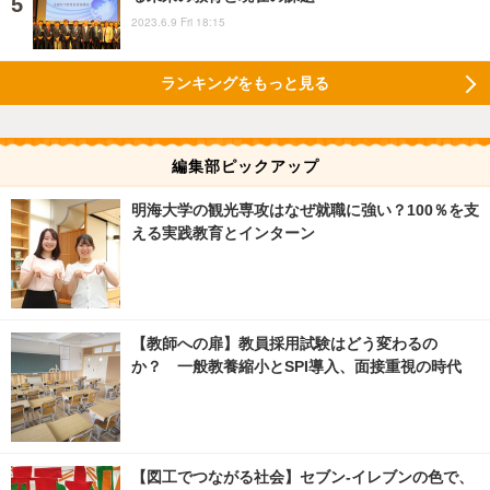
2023.6.9 Fri 18:15
ランキングをもっと見る
編集部ピックアップ
明海大学の観光専攻はなぜ就職に強い？100％を支
える実践教育とインターン
【教師への扉】教員採用試験はどう変わるの
か？ 一般教養縮小とSPI導入、面接重視の時代
【図工でつながる社会】セブン‐イレブンの色で、