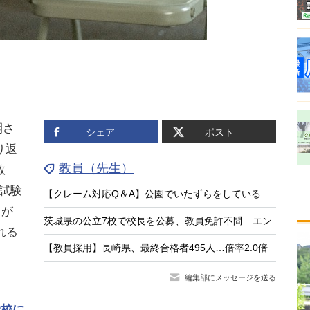
開さ
シェア
ポスト
り返
教員（先生）
数
定試験
【クレーム対応Q＆A】公園でいたずらをしている子供がいる
スが
茨城県の公立7校で校長を公募、教員免許不問…エン
れる
【教員採用】長崎県、最終合格者495人…倍率2.0倍
編集部にメッセージを送る
学校に