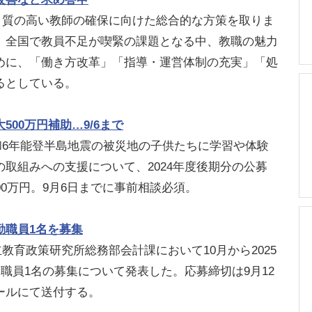
日、質の高い教師の確保に向けた総合的な方策を取りま
。全国で教員不足が喫緊の課題となる中、教職の魅力
めに、「働き方改革」「指導・運営体制の充実」「処
るとしている。
00万円補助…9/6まで
令和6年能登半島地震の被災地の子供たちに学習や体験
取組みへの支援について、2024年度後期分の公募
00万円。9月6日までに事前相談必須。
勤職員1名を募集
立教育政策研究所総務部会計課において10月から2025
勤職員1名の募集について発表した。応募締切は9月12
ールにて送付する。