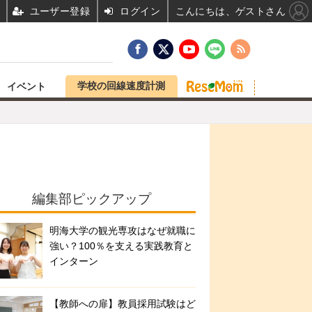
ユーザー登録
ログイン
こんにちは、ゲストさん
学校の回線速度計測
イベント
編集部ピックアップ
明海大学の観光専攻はなぜ就職に
強い？100％を支える実践教育と
インターン
【教師への扉】教員採用試験はど