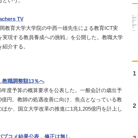
るという。
ers TV
28日、福岡教育大学大学院の中西一雄先生による教育ICT実
を実現する教員養成への挑戦」を公開した。教職大学
を紹介する。
…教職調整額13％へ
025年度予算の概算要求を公表した。一般会計の歳出予
,530億円。教師の処遇改善に向け、焦点となっている教
のほか、国立大学改革の推進に1兆1,205億円を計上し
パブコメ結果公表…修正は無し