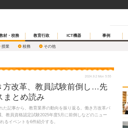
教材・校務
教育行政
ICT機器
事例
授業
校務
その他
2024.9.2 Mon 5:55
き方改革、教員試験前倒し…先
スまとめ読み
開された記事から、教育業界の動向を振り返る。働き方改革パ
減、教員資格認定試験2025年度5月に前倒しなどのニュー
されるイベントを6件紹介する。