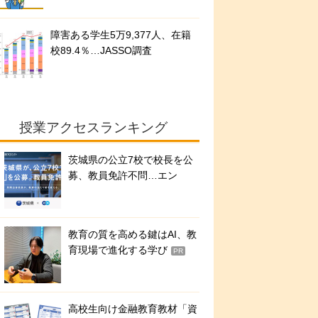
障害ある学生5万9,377人、在籍
校89.4％…JASSO調査
授業アクセスランキング
茨城県の公立7校で校長を公
募、教員免許不問…エン
教育の質を高める鍵はAI、教
育現場で進化する学び
PR
高校生向け金融教育教材「資