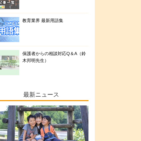
教育業界 最新用語集
保護者からの相談対応Q＆A（鈴
木邦明先生）
最新ニュース