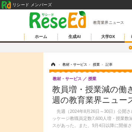
リシード メンバーズ
教育業界ニュース
ホーム
生成AI
大学DX
ホーム
›
教材・サービス
›
授業
›
記事
教材・サービス
授業
教員増・授業減の働
週の教育業界ニュー
先週（2024年8月26日～30日）公
ッケージ教職員定数7,600人増・授業数
スがあった。また、9月4日以降に開催