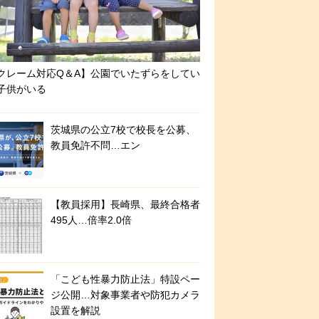
クレーム対応Q＆A】公園でいたずらをしてい
子供がいる
茨城県の公立7校で校長を公募、
教員免許不問…エン
【教員採用】長崎県、最終合格者
495人…倍率2.0倍
「こども性暴力防止法」特設ペー
ジ公開…対象事業者や防犯カメラ
設置を解説