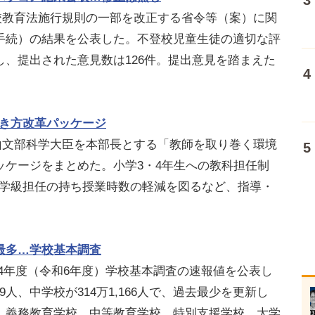
学校教育法施行規則の一部を改正する省令等（案）に関
手続）の結果を公表した。不登校児童生徒の適切な評
、提出された意見数は126件。提出意見を踏まえた
働き方改革パッケージ
盛山文部科学大臣を本部長とする「教師を取り巻く環境
ッケージをまとめた。小学3・4年生への教科担任制
員と学級担任の持ち授業時数の軽減を図るなど、指導・
。
最多…学校基本調査
024年度（令和6年度）学校基本調査の速報値を公表し
29人、中学校が314万1,166人で、過去最少を更新し
、義務教育学校、中等教育学校、特別支援学校、大学