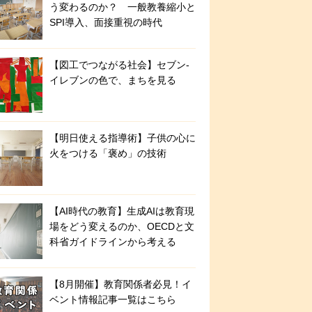
う変わるのか？ 一般教養縮小と
SPI導入、面接重視の時代
【図工でつながる社会】セブン‐
イレブンの色で、まちを見る
【明日使える指導術】子供の心に
火をつける「褒め」の技術
【AI時代の教育】生成AIは教育現
場をどう変えるのか、OECDと文
科省ガイドラインから考える
【8月開催】教育関係者必見！イ
ベント情報記事一覧はこちら