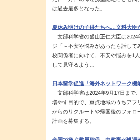
は過去最多となった。
夏休み明けの子供たちへ…文科大臣
文部科学省の盛山正仁大臣は2024
ジ「～不安や悩みがあったら話して
校関係者に向けて、不安や悩みを1
して見守るよう…
日本留学促進「海外ネットワーク機
文部科学省は2024年9月17日ま
増やす目的で、重点地域のうちアフ
からのリクルートや帰国後のフォロ
計画を募集する。
全国で急ぐ教員確保…中教審が処遇