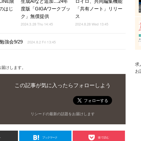
INE限
生成AIなど追加…24年
ロイロ、共同編集機能
のはじ
度版「GIGAワークブッ
「共有ノート」リリー
ク」無償提供
ス
2024.3.28 Thu 14:45
2024.8.28 Wed 13:45
」勉強会9/29
2024.8.2 Fri 13:45
求
お届けします。
お
この記事が気に入ったらフォローしよう
リシードの最新の話題をお届けします
ト
ブックマーク
後で読む