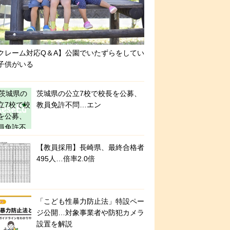
クレーム対応Q＆A】公園でいたずらをしてい
子供がいる
茨城県の公立7校で校長を公募、
教員免許不問…エン
【教員採用】長崎県、最終合格者
495人…倍率2.0倍
「こども性暴力防止法」特設ペー
ジ公開…対象事業者や防犯カメラ
設置を解説