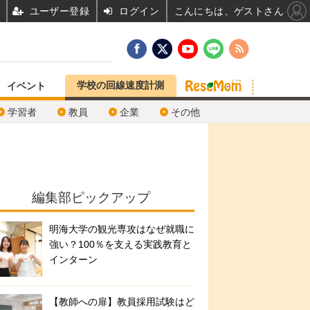
ユーザー登録
ログイン
こんにちは、ゲストさん
学校の回線速度計測
イベント
学習者
教員
企業
その他
編集部ピックアップ
明海大学の観光専攻はなぜ就職に
強い？100％を支える実践教育と
インターン
【教師への扉】教員採用試験はど