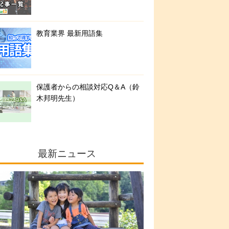
教育業界 最新用語集
保護者からの相談対応Q＆A（鈴
木邦明先生）
最新ニュース