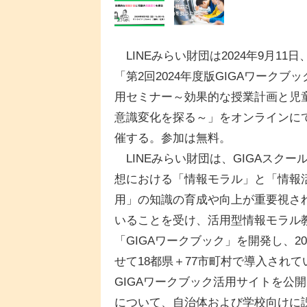
LINEみらい財団は2024年9月11日
「第2回2024年度版GIGAワークブッ
用セミナー～効果的な授業計画と児
意識変化を探る～」をオンラインに
催する。参加は無料。
LINEみらい財団は、GIGAスクー
想における「情報モラル」と「情報
用」の知識の育成や向上が重要視さ
いることを受け、活用型情報モラル
「GIGAワークブック」を開発し、2
せて18都県＋77市町村で導入され
GIGAワークブック活用サイトを公
について、自治体および学校向けに