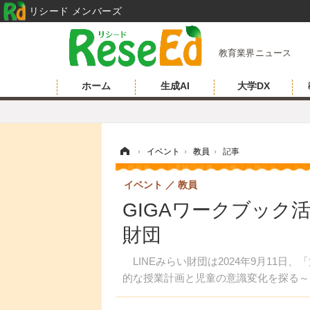
リシード メンバーズ
教育業界ニュース
ホーム
生成AI
大学DX
ホーム
›
イベント
›
教員
›
記事
イベント
教員
GIGAワークブック活
財団
LINEみらい財団は2024年9月11日、
的な授業計画と児童の意識変化を探る～