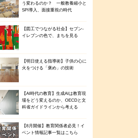
う変わるのか？ 一般教養縮小と
SPI導入、面接重視の時代
【図工でつながる社会】セブン‐
イレブンの色で、まちを見る
【明日使える指導術】子供の心に
火をつける「褒め」の技術
【AI時代の教育】生成AIは教育現
場をどう変えるのか、OECDと文
科省ガイドラインから考える
【8月開催】教育関係者必見！イ
ベント情報記事一覧はこちら