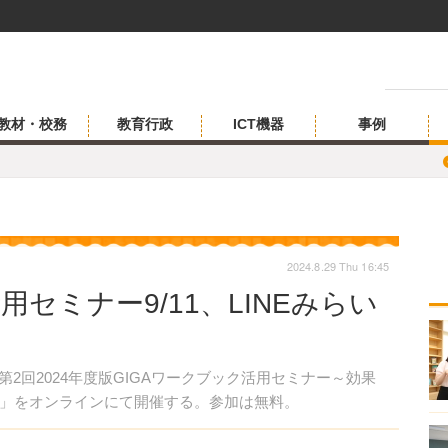
教材・校務
教育行政
ICT機器
事例
2024.8.29 Thu 16:45
用セミナー9/11、LINEみらい
「第2回2024年度版GIGAワークブック活用セミナー～効果
」をオンラインにて開催する。参加は無料。