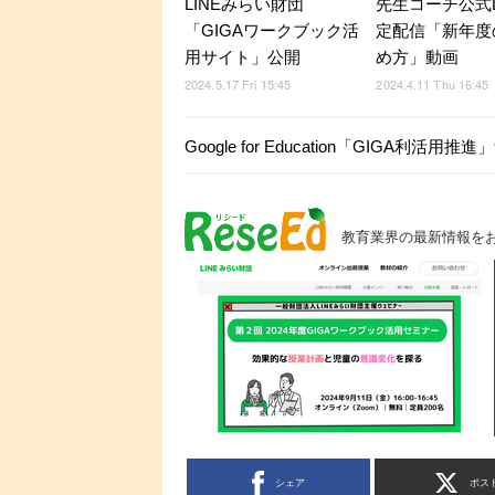
LINEみらい財団
先生コーチ公式L
「GIGAワークブック活
定配信「新年度
用サイト」公開
め方」動画
2024.5.17 Fri 15:45
2024.4.11 Thu 16:45
Google for Education「GIGA利活用推進
教育業界の最新情報を
シェア
ポス