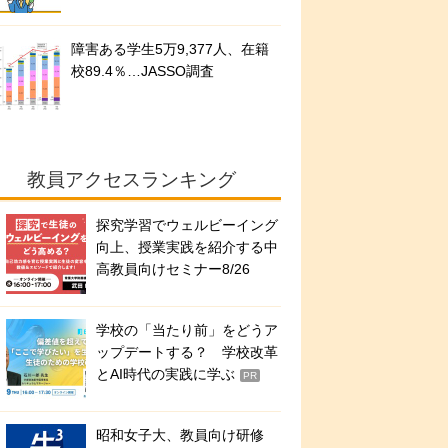
障害ある学生5万9,377人、在籍
校89.4％…JASSO調査
教員アクセスランキング
探究学習でウェルビーイング
向上、授業実践を紹介する中
高教員向けセミナー8/26
学校の「当たり前」をどうア
ップデートする？ 学校改革
とAI時代の実践に学ぶ
PR
昭和女子大、教員向け研修