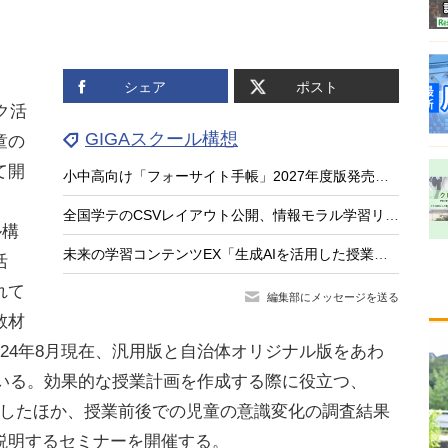
、
シェア
ポスト
ク活
GIGAスクール構想
童の
て開
小中高向け「フォーサイト手帳」2027年度版発売、無料サンプル受付
全国学テのCSVレイアウト公開、情報モラル学習リンク集…教育業界ニュースまとめ読み
ル構
未来の学習コンテンツEX「生成AIを活用した授業と評価」8/21
活
れて
編集部にメッセージを送る
教材
024年8月現在、汎用版と自治体オリジナル版をあわ
ている。効果的な授業計画を作成する際に役立つ、
開したほか、授業前後での児童の意識変化の調査結果
説明するセミナーを開催する。