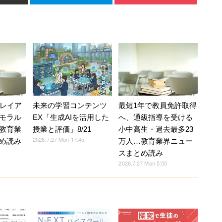
Vレイア
未来の学習コンテンツ
最短1年で教員免許取得
モラル
EX「生成AIを活用した
へ、通級指導を受ける
教育業
授業と評価」8/21
小中高生・過去最多23
2026.7.27 Mon 17:45
め読み
万人…教育業界ニュー
スまとめ読み
2026.7.27 Mon 5:55