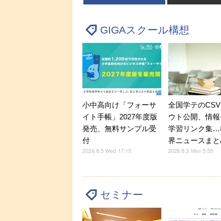
GIGAスクール構想
小中高向け「フォーサ
全国学テのCS
イト手帳」2027年度版
ウト公開、情報
発売、無料サンプル受
学習リンク集…
付
界ニュースまと
2026.8.5 Wed 17:15
2026.8.3 Mon 5:55
セミナー