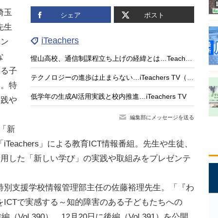
、埼玉
シェア
ポスト
先生
iTeachers
ョン
な
惺山高校、通信制課程立ち上げの経緯とは…Teacher’s［Shift］
ある子
テクノロジーの進歩は止まらない…iTeachers TV（最終回）
た。特
低学年の生成AI活用実践と校内推進…iTeachers TV
実践や
編集部にメッセージを送る
て「新
eachers」による教育ICT情報番組。先生や生徒、
活用した「新しい学び」の実践や取組みをプレゼンテ
別支援学校情報管理部主任の佐藤裕理先生。「『わ
ICTで実感する～知的障害のある子どもたちへの
（Vol.390）、12月20日に後編（Vol.391）を公開