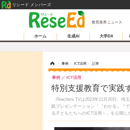
リシード メンバーズ
教育業界ニュース
ホーム
生成AI
大学DX
ホーム
›
事例
›
ICT活用
›
記事
事例
ICT活用
特別支援教育で実践するI
iTeachers TVは2023年12月2
践プレゼンテーション「『わかる』『で
る子どもたちへのICT活用～」を公開し
介する。