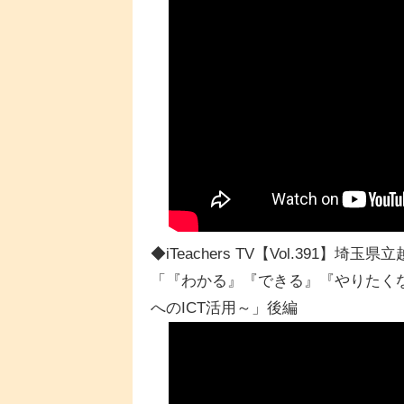
◆iTeachers TV【Vol.391
「『わかる』『できる』『やりたくな
へのICT活用～」後編