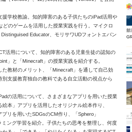
援学校教諭。知的障害のある子供たちのiPad活用や
ecraftなどのゲームを活用した授業実践を行う。マイクロ
部
stinguised Educator、モリサワUDフォントエバン
G
CT活用について、知的障害のある児童生徒の認知の
int」と「Minecraft」の授業実践を紹介する。
作した教材のメリット、「Minecraft」を通して自己効
特別支援教育独自の教科である自立活動の視点から
Padの活用について、さまざまなアプリを用いた授業
る絵本」アプリを活用したオリジナル絵本作り、
どのアプリを用いたSDGsのCM作り、「Sphero」
ログラミング学習を紹介。子供たちの思考を整理し、何度
かる」「できる」「やりたくなる」を実現するICT