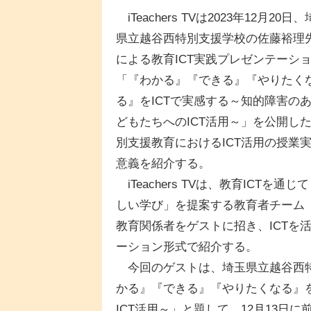
iTeachers TVは2023年12月20日
県立越谷西特別支援学校の佐藤裕理
による教育ICT実践プレゼンテーシ
「『わかる』『できる』『やりたく
る』をICTで実感する～知的障害の
どもたちへのICT活用～」を公開し
別支援教育におけるICT活用の授業
意義を紹介する。
iTeachers TVは、教育ICTを通じ
しい学び」を提案する教育者チーム「iT
教育関係者をゲストに招き、ICTを
ーション形式で紹介する。
今回のゲストは、埼玉県立越谷西特
かる』『できる』『やりたくなる』を
ICT活用～」と題して、12月13日に前編