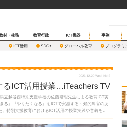
教材・校務
教育行政
ICT機器
事例
ICT活用
SDGs
グローバル敎育
プログラミ
2023.12.20 Wed 19:15
CT活用授業…iTeachers TV
0日、埼玉県立越谷西特別支援学校の佐藤裕理先生による教育ICT実
きる』『やりたくなる』をICTで実感する～知的障害のあ
た。特別支援教育におけるICT活用の授業実践や意義を紹