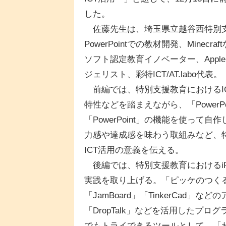
した。
佐藤先生は、埼玉県立越谷西特別支
PowerPointでの教材開発、Min
ソフト認定教育イノベーター、Apple Di
ジェリスト、彩特ICT/AT.labo代表。
前編では、特別支援教育におけるI
特性などを踏まえながら、「PowerPo
「PowerPoint」の機能を使って自
力感や達成感を味わう取組みなど、
ICT活用の意義を伝える。
後編では、特別支援教育におけるi
実践を取り上げる。「ピッケのつく
「JamBoard」「TinkerCad」な
「DropTalk」などを活用したプ
でもトライできるツールとして、「わ