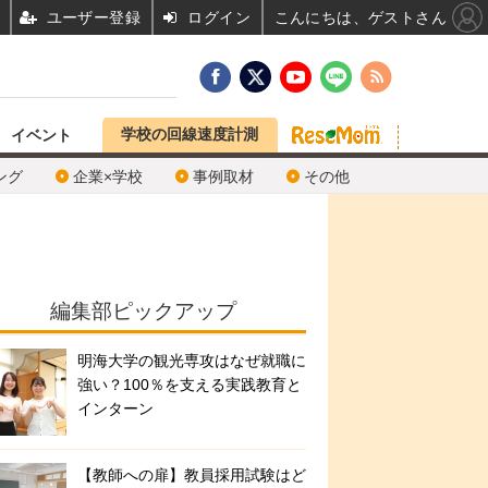
ユーザー登録
ログイン
こんにちは、ゲストさん
学校の回線速度計測
イベント
ング
企業×学校
事例取材
その他
編集部ピックアップ
明海大学の観光専攻はなぜ就職に
強い？100％を支える実践教育と
インターン
【教師への扉】教員採用試験はど