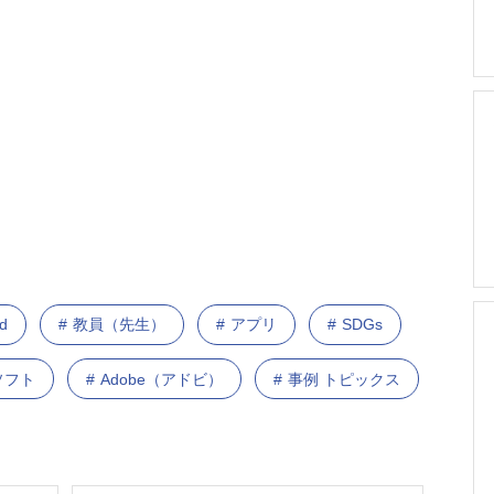
d
教員（先生）
アプリ
SDGs
ソフト
Adobe（アドビ）
事例 トピックス