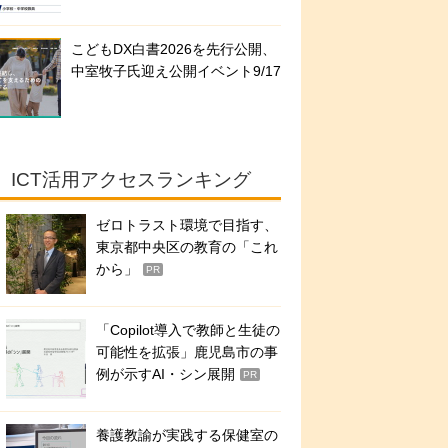
こどもDX白書2026を先行公開、
中室牧子氏迎え公開イベント9/17
ICT活用アクセスランキング
ゼロトラスト環境で目指す、
東京都中央区の教育の「これ
から」
PR
「Copilot導入で教師と生徒の
可能性を拡張」鹿児島市の事
例が示すAI・シン展開
PR
養護教諭が実践する保健室の