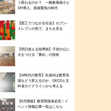
う変わるのか？ 一般教養縮小と
SPI導入、面接重視の時代
【図工でつながる社会】セブン‐
イレブンの色で、まちを見る
【明日使える指導術】子供の心に
火をつける「褒め」の技術
【AI時代の教育】生成AIは教育現
場をどう変えるのか、OECDと文
科省ガイドラインから考える
【8月開催】教育関係者必見！イ
ベント情報記事一覧はこちら