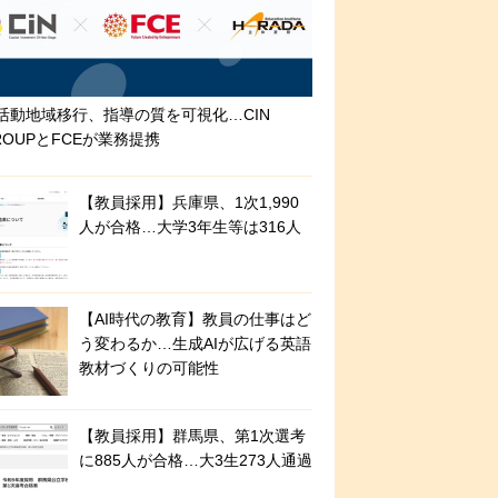
活動地域移行、指導の質を可視化…CIN
ROUPとFCEが業務提携
【教員採用】兵庫県、1次1,990
人が合格…大学3年生等は316人
【AI時代の教育】教員の仕事はど
う変わるか…生成AIが広げる英語
教材づくりの可能性
【教員採用】群馬県、第1次選考
に885人が合格…大3生273人通過