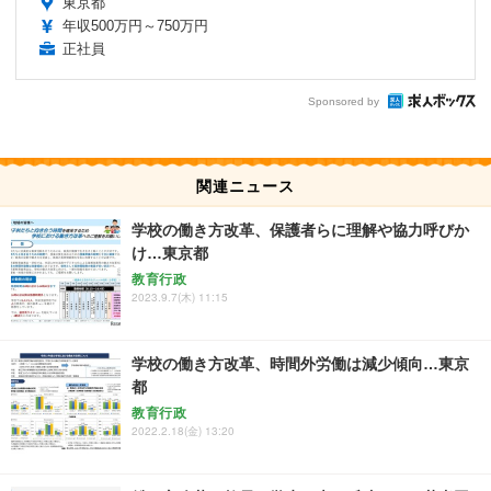
東京都
年収500万円～750万円
正社員
Sponsored by
関連ニュース
学校の働き方改革、保護者らに理解や協力呼びか
け…東京都
教育行政
2023.9.7(木) 11:15
学校の働き方改革、時間外労働は減少傾向…東京
都
教育行政
2022.2.18(金) 13:20