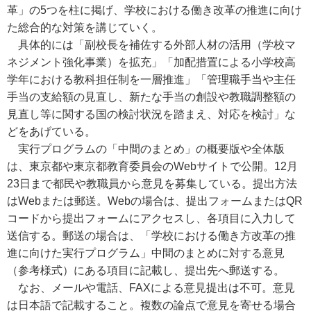
革」の5つを柱に掲げ、学校における働き改革の推進に向け
た総合的な対策を講じていく。
具体的には「副校長を補佐する外部人材の活用（学校マ
ネジメント強化事業）を拡充」「加配措置による小学校高
学年における教科担任制を一層推進」「管理職手当や主任
手当の支給額の見直し、新たな手当の創設や教職調整額の
見直し等に関する国の検討状況を踏まえ、対応を検討」な
どをあげている。
実行プログラムの「中間のまとめ」の概要版や全体版
は、東京都や東京都教育委員会のWebサイトで公開。12月
23日まで都民や教職員から意見を募集している。提出方法
はWebまたは郵送。Webの場合は、提出フォームまたはQR
コードから提出フォームにアクセスし、各項目に入力して
送信する。郵送の場合は、「学校における働き方改革の推
進に向けた実行プログラム」中間のまとめに対する意見
（参考様式）にある項目に記載し、提出先へ郵送する。
なお、メールや電話、FAXによる意見提出は不可。意見
は日本語で記載すること。複数の論点で意見を寄せる場合