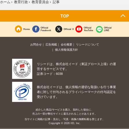
ホーム
›
教育行政
›
教育委員会
›
記事
TOP
Official
Official
Official
Home
Official X
Facebook
YouTube
LINE
お問合せ
広告掲載
会社概要
リシードについて
個人情報保護方針
リシードは、株式会社イード（東証グロース上場）の運
営するサービスです。
証券コード：6038
株式会社イードは、個人情報の適切な取扱いを行う事業
者に対して付与されるプライバシーマークの付与認定を
受けています。
紹介した商品/サービスを購入、契約した場合に、
売上の一部が弊社サイトに還元されることがあります。
当サイトに掲載の記事・見出し・写真・画像の無断転載を禁じます。
Copyright © 2026 IID, Inc.