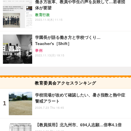
働き方改革、教員や学生の声を反映して…若者団
体が要望
教育行政
2023.11.9(木) 11:15
学園長が語る働き方と学校づくり…
Teacher's［Shift］
事例
2023.11.13(月) 19:15
教育委員会アクセスランキング
学校現場が改めて確認したい、暑さ指数と熱中症
警戒アラート
2026.7.23 Thu 16:45
【教員採用】北九州市、694人志願…倍率4.1倍