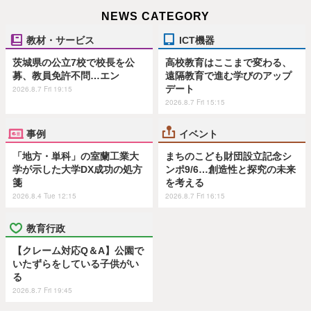
NEWS CATEGORY
教材・サービス
ICT機器
茨城県の公立7校で校長を公
高校教育はここまで変わる、
募、教員免許不問…エン
遠隔教育で進む学びのアップ
デート
2026.8.7 Fri 19:15
2026.8.7 Fri 15:15
事例
イベント
「地方・単科」の室蘭工業大
まちのこども財団設立記念シ
学が示した大学DX成功の処方
ンポ9/6…創造性と探究の未来
箋
を考える
2026.8.4 Tue 12:15
2026.8.7 Fri 16:15
教育行政
【クレーム対応Q＆A】公園で
いたずらをしている子供がい
る
2026.8.7 Fri 19:45