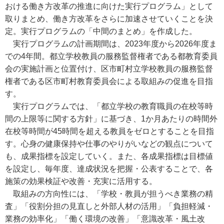
おける働き方改革の推進に向けた実行プログラム」として
取りまとめ、働き方改革をさらに加速させていくことを決
定。実行プログラムの「中間のまとめ」を作成した。
実行プログラムの計画期間は、2023年度から2026年度ま
での4年間。都立学校教員の服務監督権者である都教育委員
会の実施計画と位置付け、区市町村立学校教員の服務監督
権者である区市町村教育委員会による取組みの促進を目指
す。
実行プログラムでは、「都立学校の教育職員の在校等時
間の上限等に関する方針」に基づき、1か月あたりの時間外
在校等時間が45時間を超える教員をゼロとすることを目指
す。心身の健康保持や仕事のやりがいなどの観点について
も、成果指標を設定していく。また、各成果指標は目標値
を設定し、毎年度、達成状況を把握・公表することで、各
施策の効果検証や改善・充実に活用する。
取組みの方向性には、「学校・教員が担うべき業務の精
査」「役割分担の見直しと外部人材の活用」「負担軽減・
業務の効率化」「働く環境の改善」「意識改革・風土改