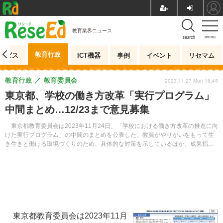
教育業界ニュース
menu
search
教育行政
ービス
ICT機器
事例
イベント
リセマム
教育行政
教育委員会
2023.11.27 Mon 16:45
東京都、学校の働き方改革「実行プログラム」
中間まとめ…12/23まで意見募集
東京都教育委員会は2023年11月24日、「学校における働き方改革の推進に向
けた実行プログラム」の中間のまとめを公表した。教員がやりがいをもって生
き生きと働ける環境づくりのため、具体的な対策を示しているほか、成果指標
や目標値も設定していく。12月23日まで都民や教職員から意見を募集したうえ
で、2023年度中をめどに策定する。
東京都教育委員会は2023年11月