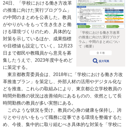
24日、「学校における働き方改革
の推進に向けた実行プログラム」
の中間のまとめを公表した。教員
がやりがいをもって生き生きと働
ける環境づくりのため、具体的な
「学校における働き方改革
の推進に向けた実行プログ
対策を示しているほか、成果指標
ラム」中間のまとめについ
や目標値も設定していく。12月23
て（概要）
日まで都民や教職員から意見を募
全 4 枚
集したうえで、2023年度中をめど
拡大写真
に策定する。
東京都教育委員会は、2018年に「学校における働き方改
革推進プラン」を策定し、外部人材の活用やデジタル化な
どを推進。これらの取組みにより、東京都公立学校教員の
時間外勤務の状況は改善傾向にあるものの、依然として長
時間勤務の教員が多い実態にある。
このような状況を受け、教員の心身の健康を保持し、誇
りとやりがいをもって職務に従事できる環境を整備するた
め、今後、集中的に取り組むべき具体的な対策を「学校に