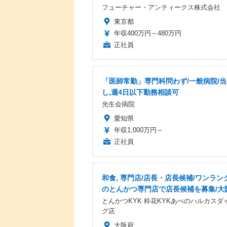
フューチャー・アンティークス株式会社
東京都
年収400万円～480万円
正社員
「医師常勤」専門科問わず/一般病院/
し,週4日以下勤務相談可
光生会病院
愛知県
年収1,000万円～
正社員
和食, 専門店/店長・店長候補/ワンラン
のとんかつ専門店で店長候補を募集/大
とんかつKYK 粋花KYKあべのハルカスダ
グ店
大阪府