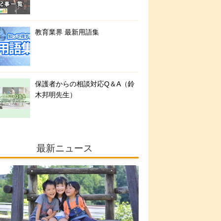
教育業界 最新用語集
保護者からの相談対応Q＆A（鈴
木邦明先生）
最新ニュース