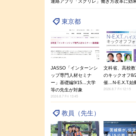
連絡アプリ「スクリレ」働き方改革に効
東京都
JASSO「インターンシ
文科省、高校教
ップ専門人材セミナ
のキックオフ8/
ー」基礎編9/15…大学
催…N-E.X.T.始
2026.8.7 Fri 12:15
等の先生が対象
2026.8.7 Fri 13:45
教員（先生）