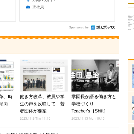
正社員
Sponsored by
革、時
働き方改革、教員や学
学園長が語る働き方と
傾向…
生の声を反映して…若
学校づくり…
者団体が要望
Teacher's［Shift］
2023.11.9 Thu 11:15
2023.11.13 Mon 19:15