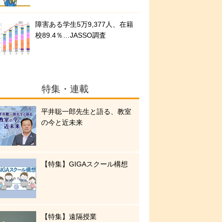
障害ある学生5万9,377人、在籍
校89.4％…JASSO調査
特集・連載
平井聡一郎先生と語る、教室
の今と近未来
【特集】GIGAスクール構想
【特集】遠隔授業