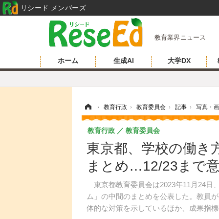
リシード メンバーズ
教育業界ニュース
ホーム
生成AI
大学DX
ホーム
›
教育行政
›
教育委員会
›
記事
›
写真・
教育行政
教育委員会
東京都、学校の働き
まとめ…12/23まで
東京都教育委員会は2023年11月24
ム」の中間のまとめを公表した。教員が
体的な対策を示しているほか、成果指標