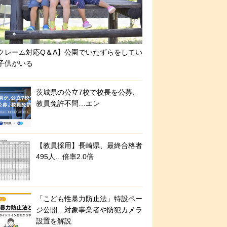
クレーム対応Q＆A】公園でいたずらをしてい
子供がいる
茨城県の公立7校で校長を公募、
教員免許不問…エン
【教員採用】長崎県、最終合格者
495人…倍率2.0倍
「こども性暴力防止法」特設ペー
ジ公開…対象事業者や防犯カメラ
設置を解説