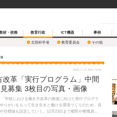
教材・校務
教育行政
ICT機器
事例
文部科学省
教育委員会
その他
画像
2023.11.27 Mon 16:45
方改革「実行プログラム」中間
意見募集 3枚目の写真・画像
日、「学校における働き方改革の推進に向けた実行プログラ
やりがいをもって生き生きと働ける環境づくりのため、具
や目標値も設定していく。12月23日まで都民や教職員か