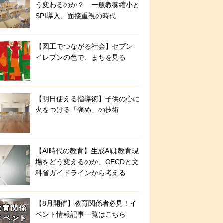
う変わるのか？ 一般教養縮小と
SPI導入、面接重視の時代
【図工でつながる社会】セブン‐
イレブンの色で、まちを見る
【明日使える指導術】子供の心に
火をつける「褒め」の技術
【AI時代の教育】生成AIは教育現
場をどう変えるのか、OECDと文
科省ガイドラインから考える
【8月開催】教育関係者必見！イ
ベント情報記事一覧はこちら