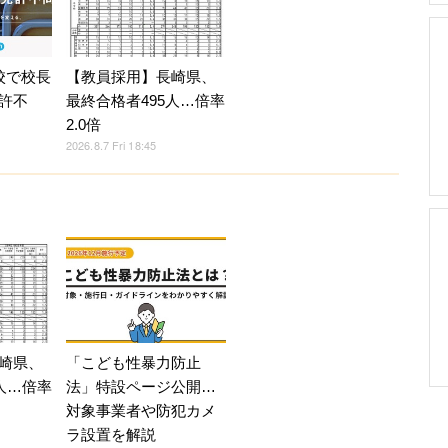
校で校長
【教員採用】長崎県、
許不
最終合格者495人…倍率
2.0倍
2026.8.7 Fri 18:45
崎県、
「こども性暴力防止
人…倍率
法」特設ページ公開…
対象事業者や防犯カメ
ラ設置を解説