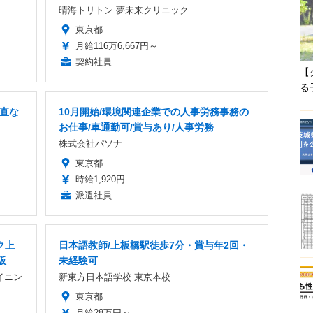
晴海トリトン 夢未来クリニック
東京都
月給116万6,667円～
契約社員
【
る
当直な
10月開始/環境関連企業での人事労務事務の
お仕事/車通勤可/賞与あり/人事労務
株式会社パソナ
東京都
時給1,920円
派遣社員
ク上
日本語教師/上板橋駅徒歩7分・賞与年2回・
阪
未経験可
イニン
新東方日本語学校 東京本校
東京都
月給28万円～