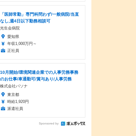
「医師常勤」専門科問わず/一般病院/当直
なし,週4日以下勤務相談可
光生会病院
愛知県
年収1,000万円～
正社員
10月開始/環境関連企業での人事労務事務
のお仕事/車通勤可/賞与あり/人事労務
株式会社パソナ
東京都
時給1,920円
派遣社員
Sponsored by