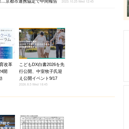
果…京都市連携協定で中間報告
2023.10.25 Wed 12:45
育改革
こどもDX白書2026を先
24開
行公開、中室牧子氏迎
動
え公開イベント9/17
2026.8.5 Wed 18:45