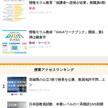
情報モラル教育「保護者へ啓発が必要」教職員4割
事例
2022.8.18(木) 16:15
情報モラル教材「GIGAワークブック」開発…第1
弾は鎌倉市
教材・サービス
2022.7.15(金) 14:15
授業アクセスランキング
茨城県の公立7校で校長を公募、教員免許不問…エ
ン
2026.8.7 Fri 19:15
日本語教員試験、本番レベルの一斉模試10/3初開