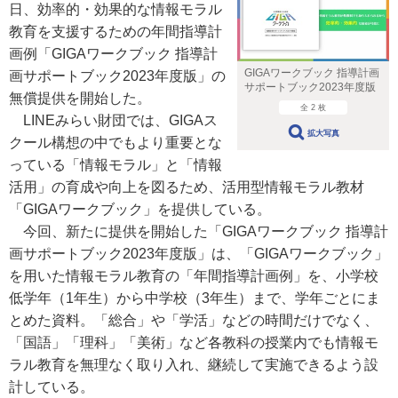
日、効率的・効果的な情報モラル
教育を支援するための年間指導計
画例「GIGAワークブック 指導計
GIGAワークブック 指導計画
画サポートブック2023年度版」の
サポートブック2023年度版
無償提供を開始した。
全 2 枚
LINEみらい財団では、GIGAス
拡大写真
クール構想の中でもより重要とな
っている「情報モラル」と「情報
活用」の育成や向上を図るため、活用型情報モラル教材
「GIGAワークブック」を提供している。
今回、新たに提供を開始した「GIGAワークブック 指導計
画サポートブック2023年度版」は、「GIGAワークブック」
を用いた情報モラル教育の「年間指導計画例」を、小学校
低学年（1年生）から中学校（3年生）まで、学年ごとにま
とめた資料。「総合」や「学活」などの時間だけでなく、
「国語」「理科」「美術」など各教科の授業内でも情報モ
ラル教育を無理なく取り入れ、継続して実施できるよう設
計している。