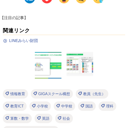
【注目の記事】
関連リンク
LINEみらい財団
情報教育
GIGAスクール構想
教員（先生）
教育ICT
小学校
中学校
国語
理科
算数・数学
英語
社会