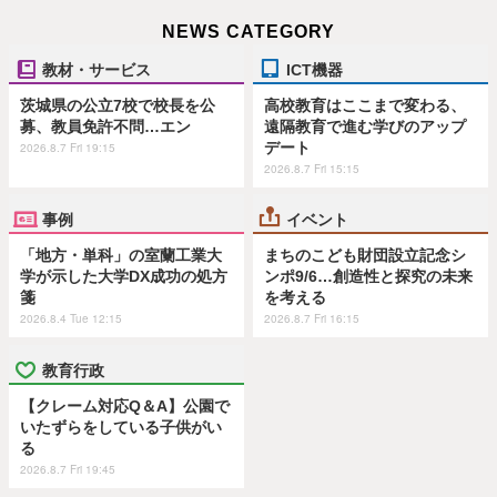
NEWS CATEGORY
教材・サービス
ICT機器
茨城県の公立7校で校長を公
高校教育はここまで変わる、
募、教員免許不問…エン
遠隔教育で進む学びのアップ
デート
2026.8.7 Fri 19:15
2026.8.7 Fri 15:15
事例
イベント
「地方・単科」の室蘭工業大
まちのこども財団設立記念シ
学が示した大学DX成功の処方
ンポ9/6…創造性と探究の未来
箋
を考える
2026.8.4 Tue 12:15
2026.8.7 Fri 16:15
教育行政
【クレーム対応Q＆A】公園で
いたずらをしている子供がい
る
2026.8.7 Fri 19:45