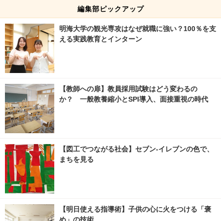
編集部ピックアップ
明海大学の観光専攻はなぜ就職に強い？100％を支
える実践教育とインターン
【教師への扉】教員採用試験はどう変わるの
か？ 一般教養縮小とSPI導入、面接重視の時代
【図工でつながる社会】セブン‐イレブンの色で、
まちを見る
【明日使える指導術】子供の心に火をつける「褒
め」の技術