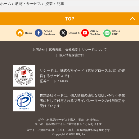
ホーム
›
教材・サービス
›
授業
›
記事
TOP
Official
Official
Official
Home
Official X
Facebook
YouTube
LINE
お問合せ
広告掲載
会社概要
リシードについて
個人情報保護方針
リシードは、株式会社イード（東証グロース上場）の運
営するサービスです。
証券コード：6038
株式会社イードは、個人情報の適切な取扱いを行う事業
者に対して付与されるプライバシーマークの付与認定を
受けています。
紹介した商品/サービスを購入、契約した場合に、
売上の一部が弊社サイトに還元されることがあります。
当サイトに掲載の記事・見出し・写真・画像の無断転載を禁じます。
Copyright © 2026 IID, Inc.