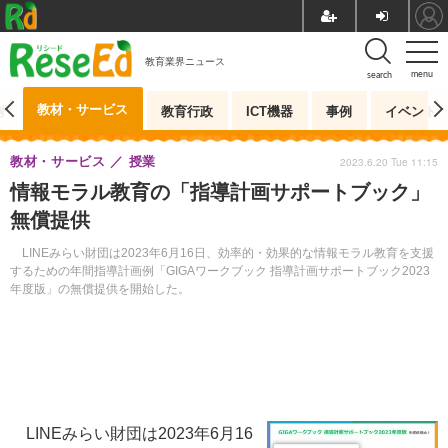
教育業界ニュース
menu
search
教材・サービス
測
教育行政
ICT機器
事例
イベント
教材・サービス
授業
2023.6.20 Tue 11:15
情報モラル教育の「指導計画サポートブック」
無償提供
LINEみらい財団は2023年6月16日、効率的・効果的な情報モラル教育を支援
するための年間指導計画例「GIGAワークブック 指導計画サポートブック2023
年度版」の無償提供を開始した。
LINEみらい財団は2023年6月16