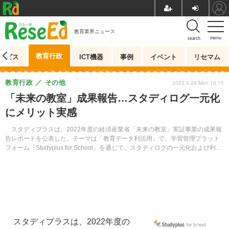
教育業界ニュース
menu
search
教育行政
ービス
ICT機器
事例
イベント
リセマム
教育行政
その他
2023.5.29 Mon 10:15
「未来の教室」成果報告…スタディログ一元化
にメリット実感
スタディプラスは、2022年度の経済産業省「未来の教室」実証事業の成果報
告レポートを公表した。テーマは「教育データ利活用」で、学習管理プラット
フォーム「Studyplus for School」を通じて、スタディログの一元化および利活
用に関する調査・検証を実施したという。
スタディプラスは、2022年度の