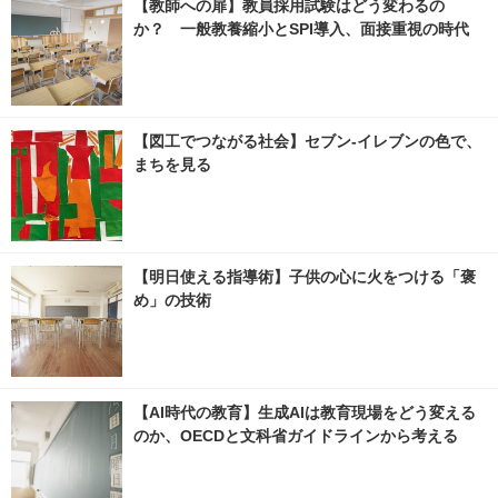
【教師への扉】教員採用試験はどう変わるの
か？ 一般教養縮小とSPI導入、面接重視の時代
【図工でつながる社会】セブン‐イレブンの色で、
まちを見る
【明日使える指導術】子供の心に火をつける「褒
め」の技術
【AI時代の教育】生成AIは教育現場をどう変える
のか、OECDと文科省ガイドラインから考える