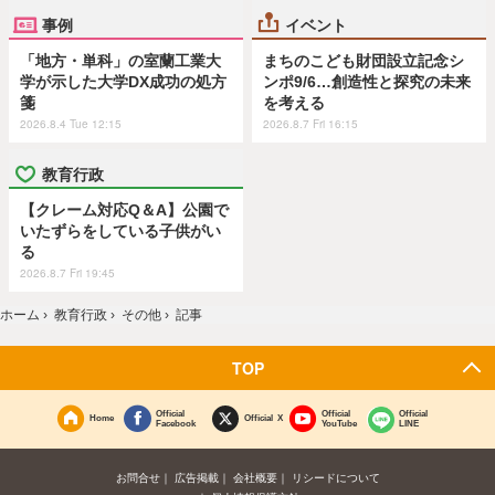
事例
イベント
「地方・単科」の室蘭工業大
まちのこども財団設立記念シ
学が示した大学DX成功の処方
ンポ9/6…創造性と探究の未来
箋
を考える
2026.8.4 Tue 12:15
2026.8.7 Fri 16:15
教育行政
【クレーム対応Q＆A】公園で
いたずらをしている子供がい
る
2026.8.7 Fri 19:45
ホーム
›
教育行政
›
その他
›
記事
TOP
Official
Official
Official
Home
Official X
Facebook
YouTube
LINE
お問合せ
広告掲載
会社概要
リシードについて