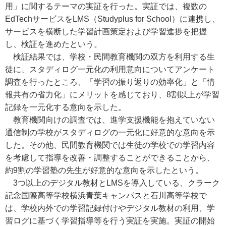
用」に関するテーマの実証を行った。実証では、複数の
EdTechサービスをLMS（Studyplus for School）に連携し、
サービスを横断した学習計画策定および学習進捗を把握
し、検証を進めたという。
検証結果では、学校・民間教育機関の双方を利用する生
徒に、スタディログ一元化の利用意向についてアンケート
調査を行ったところ、「学習の振り返りの効率化」と「情
報共有の省力化」にメリットを感じており、8割以上が学習
記録を一元化する意向を示した。
教育機関向けの調査では、進学支援機能を抱えていない
通信制の学校がスタディログの一元化に好意的な意向を示
した。その他、民間教育機関では生徒の学校での学習内容
を考慮して指導を改善・調整することができることから、
約9割の学習塾の先生が好意的な意向を示したという。
3つ以上のデジタル教材とLMSを導入している、クラーク
記念国際⾼等学校横浜⻘葉キャンパスと⽯川⾼等学校で
は、学校内外での学習記録付けやデジタル教材の利用、学
習ログに基づく学習指導等を行う実証を実施。実証の開始