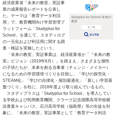
経済産業省「未来の教室」実証事
業の成果報告レポートを公表し
た。テーマは「教育データ利活
Studyplus for School×未来の
教室
用」で、教育機関向け学習管理プ
全 7 枚
ラットフォーム「Studyplus for
School」を通じて、スタディログ
拡大写真
の一元化および利活用に関する調
査・検証を実施したという。
「未来の教室」実証事業は、経済産業省が「『未来の教
室』ビジョン（2019年6月）」を踏まえ、さまざまな個性
の子供たちが、未来を創る当事者（チェンジ・メイカー）
になるための学習環境づくりを目指し、「学びの探究化・
STEAM化」「学びの自律化・個別最適化」「新しい学習基
盤づくり」を柱に、2018年度より取り組んでいるもの。
スタディプラスは「Studyplus for School」を導入してい
る学校および民間教育機関、クラーク記念国際⾼等学校横
浜⻘葉キャンパス、⽯川⾼等学校（福島県）等の生徒を対
象に、「未来の教室」実証事業として「教育データ利活