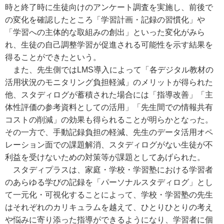
時と終了時に生徒向けのアンケート調査を実施し、前後で
の変化を確認したところ「学習計画・記録の習慣化」や
「学習への主体的な取組みの創出」といった変化がみら
れ、生徒の自己調整学習が促進される可能性を示す結果を
得ることができたという。
また、先生側ではLMS導入によって「各デジタル教材の
活用状況のモニタリング負担軽減」のメリットが得られた
他、スタディログが蓄積された場合には「指導改善」「主
体性評価の参考資料としての活用」「先生間での情報共有
コストの削減」の効果も得られることが明らかとなった。
その一方で、手動記録負担の軽減、先生のデータ活用オペ
レーション面での課題解消、スタディログがない生徒が不
利益を受けないための対策等が課題としてあげられた。
スタディプラスは、家庭・学校・学習塾における学習者
のあらゆる学びの記録を「パーソナルスタディログ」とし
て一元化・可視化することによって、学校・学習塾の先生
はそれぞれのカリキュラムを越えて、ひとりひとりの考え
や悩みに寄り添った指導ができるようになり、学習者に個