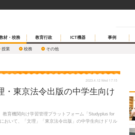
教材・校務
教育行政
ICT機器
事例
授業
校務
その他
2023.4.12 Wed 17:15
理・東京法令出版の中学生向け
育機関向け学習管理プラットフォーム「Studyplus for
ム」において、「文理」「東京法令出版」の中学生向けドリル