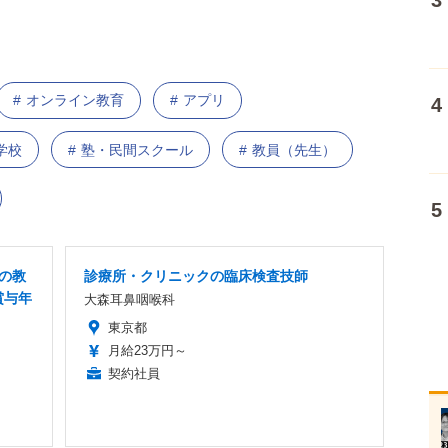
オンライン教育
アプリ
学校
塾・民間スクール
教員（先生）
Xの教
診療所・クリニックの臨床検査技師
賞与年
大森耳鼻咽喉科
東京都
月給23万円～
契約社員