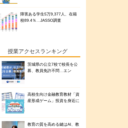
障害ある学生5万9,377人、在籍
校89.4％…JASSO調査
授業アクセスランキング
茨城県の公立7校で校長を公
募、教員免許不問…エン
高校生向け金融教育教材「資
産形成ゲーム」投資を身近に
教育の質を高める鍵はAI、教