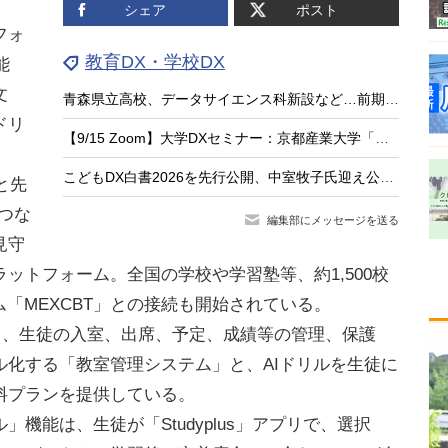
よ
シェア
ポスト
フォ
教育DX・学校DX
能
文
青森県立高校、データサイエンス科新設など…前期実施計画の先行版案を公表
ドリ
【9/15 Zoom】大学DXセミナー：京都産業大学「学生を巻き込む、双方向・参加型の大人数講義DXへの挑戦」
こどもDX白書2026を先行公開、中室牧子氏迎え公開イベント9/17
徒と先
でつな
編集部にメッセージを送る
見守
ットフォーム。全国の学校や学習塾等、約1,500校
ム「MEXCBT」との接続も開始されている。
し、生徒の入室、出席、予定、成績等の管理、保護
ル化する「教室管理システム」と、AIドリルを生徒に
料プランを提供している。
能は、生徒が「Studyplus」アプリで、選択