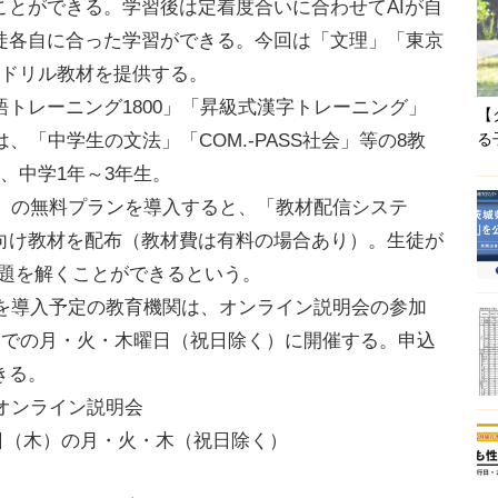
ことができる。学習後は定着度合いに合わせてAIが自
徒各自に合った学習ができる。今回は「文理」「東京
のドリル教材を提供する。
トレーニング1800」「昇級式漢字トレーニング」
【
、「中学生の文法」「COM.-PASS社会」等の8教
る
、中学1年～3年生。
School」の無料プランを導入すると、「教材配信システ
向け教材を配布（教材費は有料の場合あり）。生徒が
で問題を解くことができるという。
chool」を導入予定の教育機関は、オンライン説明会の参加
までの月・火・木曜日（祝日除く）に開催する。申込
きる。
hoolオンライン説明会
27日（木）の月・火・木（祝日除く）