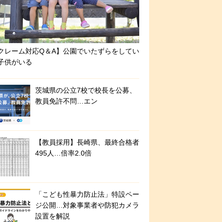
クレーム対応Q＆A】公園でいたずらをしてい
子供がいる
茨城県の公立7校で校長を公募、
教員免許不問…エン
【教員採用】長崎県、最終合格者
495人…倍率2.0倍
「こども性暴力防止法」特設ペー
ジ公開…対象事業者や防犯カメラ
設置を解説