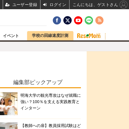
ユーザー登録
ログイン
こんにちは、ゲストさん
学校の回線速度計測
イベント
編集部ピックアップ
明海大学の観光専攻はなぜ就職に
強い？100％を支える実践教育と
インターン
【教師への扉】教員採用試験はど