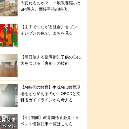
う変わるのか？ 一般教養縮小と
SPI導入、面接重視の時代
【図工でつながる社会】セブン‐
イレブンの色で、まちを見る
【明日使える指導術】子供の心に
火をつける「褒め」の技術
【AI時代の教育】生成AIは教育現
場をどう変えるのか、OECDと文
科省ガイドラインから考える
【8月開催】教育関係者必見！イ
ベント情報記事一覧はこちら