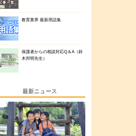
教育業界 最新用語集
保護者からの相談対応Q＆A（鈴
木邦明先生）
最新ニュース