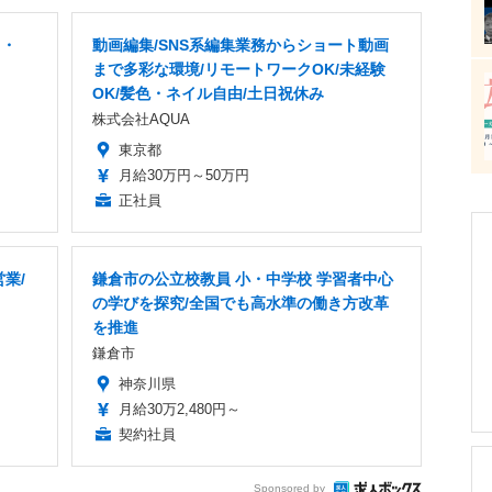
ス・
動画編集/SNS系編集業務からショート動画
まで多彩な環境/リモートワークOK/未経験
OK/髪色・ネイル自由/土日祝休み
株式会社AQUA
東京都
月給30万円～50万円
正社員
業/
鎌倉市の公立校教員 小・中学校 学習者中心
の学びを探究/全国でも高水準の働き方改革
を推進
鎌倉市
神奈川県
月給30万2,480円～
契約社員
Sponsored by