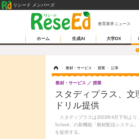
リシード メンバーズ
教育業界ニュース
ホーム
生成AI
大学DX
ホーム
›
教材・サービス
›
授業
›
記事
教材・サービス
授業
スタディプラス、文
ドリル提供
スタディプラスは2023年4月下旬より、教
School」の新機能「教材配信システ
を提供する。