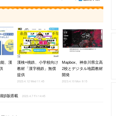
新機能、漢
漢検×桃鉄、小学校向け
Mapbox、神奈川県立高
供
教材「漢字桃鉄」無償
2校とデジタル地図教材
提供
開発
2023.4.12 Wed 11:45
2023.4.10 Mon 9:15
機能β版搭載
2023.4.7 Fri 14:45