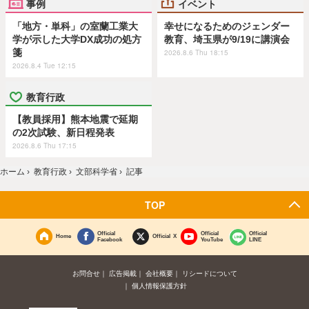
事例
イベント
「地方・単科」の室蘭工業大
幸せになるためのジェンダー
学が示した大学DX成功の処方
教育、埼玉県が9/19に講演会
箋
2026.8.6 Thu 18:15
2026.8.4 Tue 12:15
教育行政
【教員採用】熊本地震で延期
の2次試験、新日程発表
2026.8.6 Thu 17:15
ホーム
›
教育行政
›
文部科学省
›
記事
TOP
Official
Official
Official
Home
Official X
Facebook
YouTube
LINE
お問合せ
広告掲載
会社概要
リシードについて
個人情報保護方針