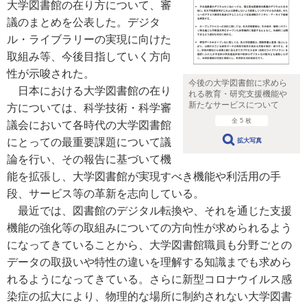
大学図書館の在り方について、審
議のまとめを公表した。デジタ
ル・ライブラリーの実現に向けた
取組み等、今後目指していく方向
性が示唆された。
今後の大学図書館に求めら
日本における大学図書館の在り
れる教育・研究支援機能や
新たなサービスについて
方については、科学技術・科学審
全 5 枚
議会において各時代の大学図書館
にとっての最重要課題について議
拡大写真
論を行い、その報告に基づいて機
能を拡張し、大学図書館が実現すべき機能や利活用の手
段、サービス等の革新を志向している。
最近では、図書館のデジタル転換や、それを通じた支援
機能の強化等の取組みについての方向性が求められるよう
になってきていることから、大学図書館職員も分野ごとの
データの取扱いや特性の違いを理解する知識までも求めら
れるようになってきている。さらに新型コロナウイルス感
染症の拡大により、物理的な場所に制約されない大学図書