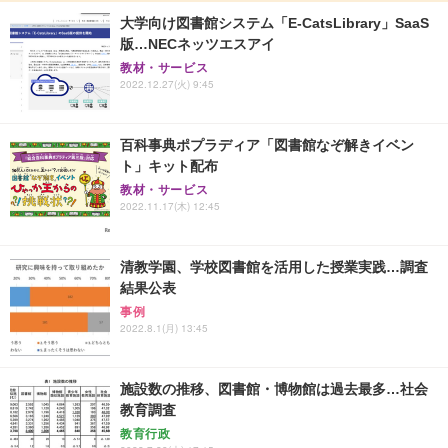
大学向け図書館システム「E-CatsLibrary」SaaS
版…NECネッツエスアイ
教材・サービス
2022.12.27(火) 9:45
百科事典ポプラディア「図書館なぞ解きイベン
ト」キット配布
教材・サービス
2022.11.17(木) 12:45
清教学園、学校図書館を活用した授業実践…調査
結果公表
事例
2022.8.1(月) 13:45
施設数の推移、図書館・博物館は過去最多…社会
教育調査
教育行政