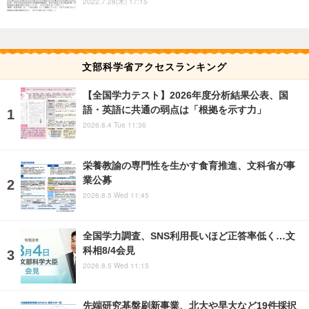
2022.7.28(木) 17:15
文部科学省アクセスランキング
【全国学力テスト】2026年度分析結果公表、国
語・英語に共通の弱点は「根拠を示す力」
2026.8.4 Tue 11:36
栄養教諭の専門性を生かす食育推進、文科省が事
業公募
2026.8.5 Wed 11:45
全国学力調査、SNS利用長いほど正答率低く…文
科相8/4会見
2026.8.5 Wed 11:15
先端研究基盤刷新事業、北大や早大など19件採択