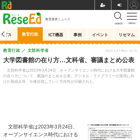
教育業界ニュース
menu
search
教育行政
ービス
ICT機器
事例
イベント
リセマム
教育行政
文部科学省
2023.3.27 Mon 16:15
大学図書館の在り方…文科省、審議まとめ公表
文部科学省は2023年3月24日、オープンサイエンス時代における大学図書館
の在り方について、審議のまとめを公表。デジタル・ライブラリーの実現に向
けた取組み等、今後目指していく方向性が示唆された。
文部科学省は2023年3月24日、
オープンサイエンス時代における