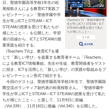
日、聖徳学園高等学校1年生の松
尾桜歌さんによる教育ICT実践プ
レゼンテーション「聖徳学園中学
iTeachers TV「聖徳学園中学
生が学ぶICTとSTEAM～ICT
生が学ぶICTとSTEAM～ICT
STEAMの授業を受けて私たちが
STEAMの授業を受けて私た
ちが感じたこと～」
感じたこと～」を公開した。学習
全 3 枚
者の目線から、ICTとSTEAMの授
拡大写真
業実践を紹介する。
iTeachers TVは、教育ICTを通
じて「新しい学び」を提案する教育者チーム「iTeachers」
による教育ICT情報番組。先生や生徒、教育関係者をゲスト
に招き、ICTを活用した「新しい学び」の実践や取組みをプ
レゼンテーション形式で紹介する。
今回のゲストは、聖徳学園高等学校1年生で、聖徳学園国
際交流ボランティア副代表の松尾桜歌さん。「聖徳学園中
学生が学ぶICTとSTEAM～ICT STEAMの授業を受けて私た
ちが感じたこと～」と題して、11月9日に前編
（Vol.339）、11月16日に後編（Vol.340）を公開した。