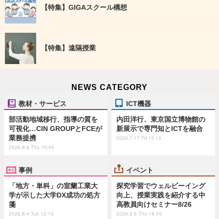
【特集】GIGAスクール構想
【特集】遠隔授業
NEWS CATEGORY
教材・サービス
ICT機器
部活動地域移行、指導の質を
内田洋行、東京国立博物館の
可視化…CIN GROUPとFCEが
新展示で専門知とICTを融合
業務提携
2026.7.17 Fri 13:15
2026.8.6 Thu 15:45
事例
イベント
「地方・単科」の室蘭工業大
探究学習でウェルビーイング
学が示した大学DX成功の処方
向上、授業実践を紹介する中
箋
高教員向けセミナー8/26
2026.8.4 Tue 12:15
2026.8.6 Thu 18:45