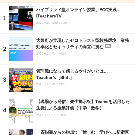
ハイブリッド型オンライン授業、ECC実践…
iTeachersTV
2020.7.22 Wed 19:20
大阪府が実現したゼロトラスト型校務環境、業務
効率化とセキュリティの両立に挑む
PR
2025.6.30 Mon 19:00
管理職になって感じるやりがいとは…
Teacher’s［Shift］
2026.7.13 Mon 19:15
【現場から発信、先生掲示板】Teamsを活用した
生徒による授業評価（中学・数学）
2021.11.30 Tue 16:20
一斉指導からの脱却で「愉しむ」学びへ…新宿区