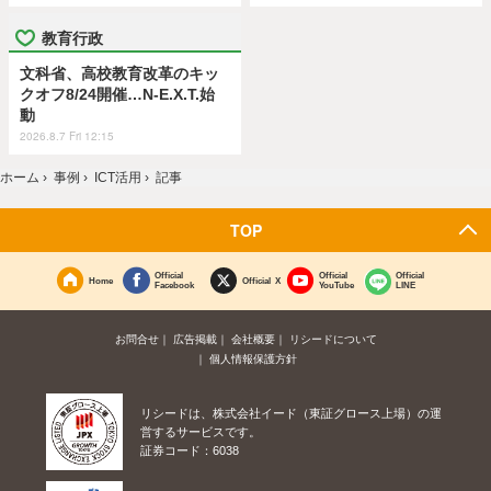
教育行政
文科省、高校教育改革のキッ
クオフ8/24開催…N-E.X.T.始
動
2026.8.7 Fri 12:15
ホーム
›
事例
›
ICT活用
›
記事
TOP
Official
Official
Official
Home
Official X
Facebook
YouTube
LINE
お問合せ
広告掲載
会社概要
リシードについて
個人情報保護方針
リシードは、株式会社イード（東証グロース上場）の運
営するサービスです。
証券コード：6038