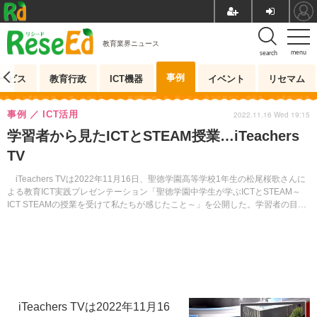
教育業界ニュース
menu
search
事例
ービス
教育行政
ICT機器
イベント
リセマム
事例
ICT活用
2022.11.16 Wed 19:15
学習者から見たICTとSTEAM授業…iTeachers
TV
iTeachers TVは2022年11月16日、聖徳学園高等学校1年生の松尾桜歌さんに
よる教育ICT実践プレゼンテーション「聖徳学園中学生が学ぶICTとSTEAM～
ICT STEAMの授業を受けて私たちが感じたこと～」を公開した。学習者の目線
から、ICTとSTEAMの授業実践を紹介する。
iTeachers TVは2022年11月16