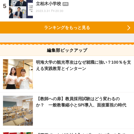
立柏木小学校
PR
2023.3.31 Fri 20:30
ランキングをもっと見る
編集部ピックアップ
明海大学の観光専攻はなぜ就職に強い？100％を支
える実践教育とインターン
【教師への扉】教員採用試験はどう変わるの
か？ 一般教養縮小とSPI導入、面接重視の時代