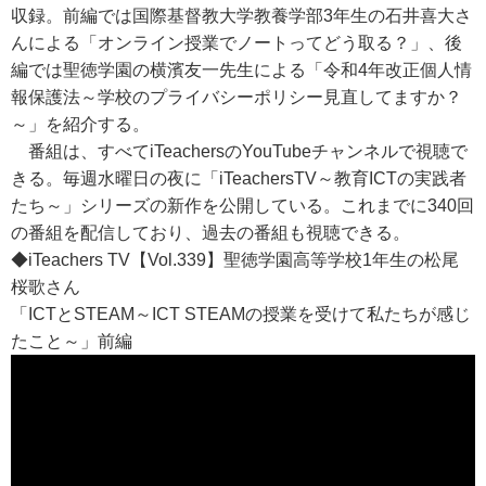
収録。前編では国際基督教大学教養学部3年生の石井喜大さ
んによる「オンライン授業でノートってどう取る？」、後
編では聖徳学園の横濱友一先生による「令和4年改正個人情
報保護法～学校のプライバシーポリシー見直してますか？
～」を紹介する。
番組は、すべてiTeachersのYouTubeチャンネルで視聴で
きる。毎週水曜日の夜に「iTeachersTV～教育ICTの実践者
たち～」シリーズの新作を公開している。これまでに340回
の番組を配信しており、過去の番組も視聴できる。
◆iTeachers TV【Vol.339】聖徳学園高等学校1年生の松尾
桜歌さん
「ICTとSTEAM～ICT STEAMの授業を受けて私たちが感じ
たこと～」前編