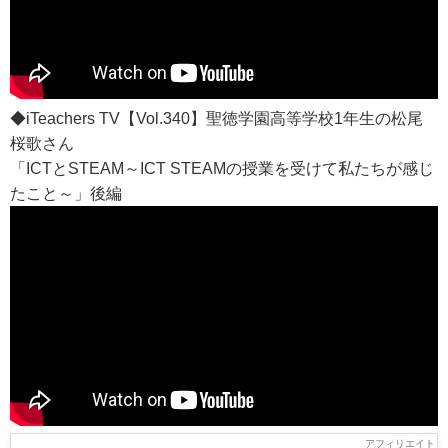
◆iTeachers TV【Vol.340】聖徳学園高等学校1年生の松尾
桜歌さん
「ICTとSTEAM～ICT STEAMの授業を受けて私たちが感じ
たこと～」後編