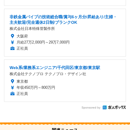
非鉄金属パイプの技術総合職/賞与6ヶ月分/昇給あり/主婦・
主夫歓迎/完全週休2日制/ブランクOK
株式会社日本特殊管製作所
大阪府
月給27万2,000円～29万7,000円
正社員
Web系/業務系エンジニア/千代田区/東京都/東京駅
株式会社テクノプロ テクノプロ・デザイン社
東京都
年収450万円～800万円
正社員
Sponsored by
関連ニュース