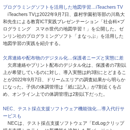
プログラミングソフトを活用した地図学習…iTeachers TV
iTeachers TVは2022年9月7日、森村学園初等部の川島大
和先生による教育ICT実践プレゼンテーション「社会科×プ
ログラミング スマホ世代の地図学習！」を公開した。ゼ
ンリン社のプログラミングソフト「まなっぷ」を活用した
地図学習の実践を紹介する。
欠席連絡や配布物のデジタル化…保護者ニーズと実態に差
欠席連絡やプリント配布のデジタル化は、保護者の7割以
上が希望しているのに対し、導入実態は約3割にとどまるこ
とが2022年9月7日、ドリームエリアの調査結果から明らか
になった。子供の体調管理は「紙に記入」が7割近くを占
め、オンライン上での体調管理は2割以下だった。
NEC、テスト採点支援ソフトウェア機能強化…導入代行サ
ービスも
NECは、テスト採点支援ソフトウェア「EdLogクリップ