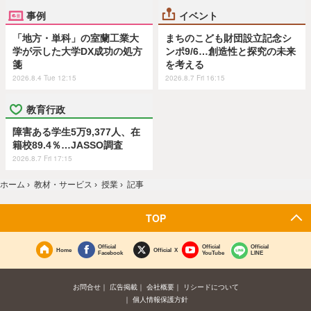
事例
イベント
「地方・単科」の室蘭工業大
まちのこども財団設立記念シ
学が示した大学DX成功の処方
ンポ9/6…創造性と探究の未来
箋
を考える
2026.8.4 Tue 12:15
2026.8.7 Fri 16:15
教育行政
障害ある学生5万9,377人、在
籍校89.4％…JASSO調査
2026.8.7 Fri 17:15
ホーム
›
教材・サービス
›
授業
›
記事
TOP
Official
Official
Official
Home
Official X
Facebook
YouTube
LINE
お問合せ
広告掲載
会社概要
リシードについて
個人情報保護方針