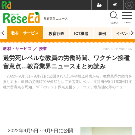
教育業界ニュース
menu
search
教材・サービス
測
教育行政
ICT機器
事例
イベント
教材・サービス
授業
2022.9.12 Mon 5:55
過労死レベルな教員の労働時間、ワクチン接種
留意点…教育業界ニュースまとめ読み
2022年9月5日～9月9日に公開された記事や報道発表から、教育業界の動向を
振り返る。教員の労働時間が依然として過労死レベル、文科省が5-11歳3回目接
種の留意点を周知、NECのテスト採点支援ソフトウェア機能強化等のニュース
があった。
2022年9月5日～9月9日に公開