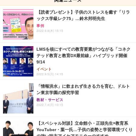
【読者プレゼント】子供のストレスを癒す「リラ
ックス学級レク75」…鈴木邦明先生
事例
2022.9.8(木) 15:15
LMSを核にすべての教育要素がつながる「コネク
テッド教育と教育DX最前線」ハイブリッド開催
9/14
イベント
2022.9.5(月) 14:15
「情報洪水」に飲まれず生きる力を育む、ドルト
ン東京学園の探究学習
教材・サービス
2022.7.4(月) 10:15
【スペシャル対談】立命館小・正頭先生×教育系
YouTuber・葉一氏…子供の姿勢と学習環境づくり