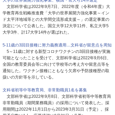
大学の世界展開力強化事業、横国・名大ら14件選定
文部科学省は2022年9月7日、2022年度（令和4年度）大
学教育再生戦略推進費「大学の世界展開力強化事業～イン
ド太平洋地域等との大学間交流形成支援～」の選定事業の
決定について公表した。国立大学12大学11件、私立大学5
大学3件、計17大学14件が選ばれた。
5-11歳の3回目接種に努力義務適用…文科省が留意点を周知
5～11歳に対する新型コロナワクチンの3回目接種が実施
可能となったことを受けて、文部科学省は2022年9月6日、
全国の教育委員会等に向けて学校等の考え方や留意点等を
通知した。ワクチン接種にともなう欠席や予防接種歴の取
扱いの方針等を示している。
文科省初等中等教育局、非常勤職員1名を募集
文部科学省は2022年9月8日、文部科学省初等中等教育局
非常勤職員（期間業務職員）の採用について発表した。採
用期間は2022年11月1日から2023年3月31日（予定）。採