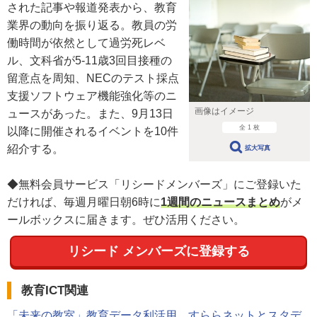
された記事や報道発表から、教育
業界の動向を振り返る。教員の労
働時間が依然として過労死レベ
ル、文科省が5-11歳3回目接種の
留意点を周知、NECのテスト採点
支援ソフトウェア機能強化等のニ
画像はイメージ
ュースがあった。また、9月13日
全 1 枚
以降に開催されるイベントを10件
紹介する。
拡大写真
◆無料会員サービス「リシードメンバーズ」にご登録いた
だければ、毎週月曜日朝6時に
1週間のニュースまとめ
がメ
ールボックスに届きます。ぜひ活用ください。
リシード メンバーズに
登録する
教育ICT関連
「未来の教室」教育データ利活用、すららネットとスタデ