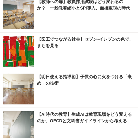
【教師への扉】教員採用試験はどう変わるの
か？ 一般教養縮小とSPI導入、面接重視の時代
【図工でつながる社会】セブン‐イレブンの色で、
まちを見る
【明日使える指導術】子供の心に火をつける「褒
め」の技術
【AI時代の教育】生成AIは教育現場をどう変える
のか、OECDと文科省ガイドラインから考える