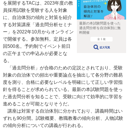
を展開するTACは、2023年度の教
員採用試験を受験する人を対象
に、自治体別の傾向と対策を紹介
最新の本試験問題を使った
する対策講座「過去問分析セミナ
過去問分析を自治体別に無
ー」を2022年10月からオンライン
料開催
で開催する。参加無料。定員は各
全 1 枚
回500名。予約制でイベント前日
拡大写真
の正午までの申込みが必要とな
る。
「過去問分析」が合格のための定説とされており、受験
対象の自治体での頻出や重要論点を抽出して各分野の難易
度を測り、合格に必要なレベルを明確にして正しい学習指
針を得ることが求められている。最新の本試験問題を使っ
た過去問分析を知ることで、受験に向けて効率的に学習を
進めることが可能となりそうだ。
講座は対策する自治体別に分かれており、講義時間はい
ずれも90分間。試験概要、教職教養の傾向分析、人物試験
の傾向分析についての講義が行われる。