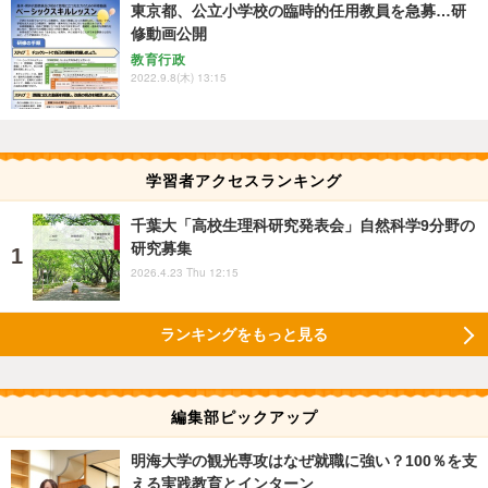
東京都、公立小学校の臨時的任用教員を急募…研
修動画公開
教育行政
2022.9.8(木) 13:15
学習者アクセスランキング
千葉大「高校生理科研究発表会」自然科学9分野の
研究募集
2026.4.23 Thu 12:15
ランキングをもっと見る
編集部ピックアップ
明海大学の観光専攻はなぜ就職に強い？100％を支
える実践教育とインターン