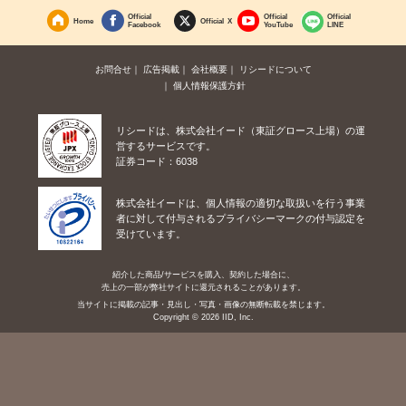
Official
Official
Official
Home
Official X
Facebook
YouTube
LINE
お問合せ
広告掲載
会社概要
リシードについて
個人情報保護方針
リシードは、株式会社イード（東証グロース上場）の運
営するサービスです。
証券コード：6038
株式会社イードは、個人情報の適切な取扱いを行う事業
者に対して付与されるプライバシーマークの付与認定を
受けています。
紹介した商品/サービスを購入、契約した場合に、
売上の一部が弊社サイトに還元されることがあります。
当サイトに掲載の記事・見出し・写真・画像の無断転載を禁じます。
Copyright © 2026 IID, Inc.