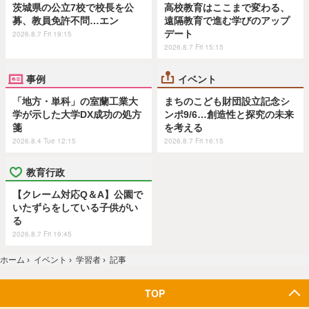
茨城県の公立7校で校長を公
高校教育はここまで変わる、
募、教員免許不問…エン
遠隔教育で進む学びのアップ
デート
2026.8.7 Fri 19:15
2026.8.7 Fri 15:15
事例
イベント
「地方・単科」の室蘭工業大
まちのこども財団設立記念シ
学が示した大学DX成功の処方
ンポ9/6…創造性と探究の未来
箋
を考える
2026.8.4 Tue 12:15
2026.8.7 Fri 16:15
教育行政
【クレーム対応Q＆A】公園で
いたずらをしている子供がい
る
2026.8.7 Fri 19:45
ホーム
›
イベント
›
学習者
›
記事
TOP