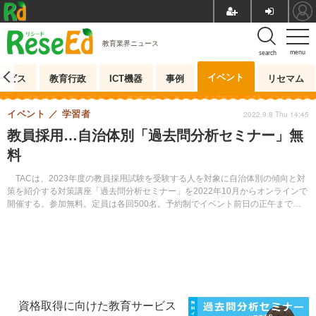
教育業界ニュース
menu
search
イベント
ービス
教育行政
ICT機器
事例
リセマム
イベント
学習者
2022.9.8 Thu 14:45
教員採用…自治体別「過去問分析セミナー」無
料
TACは、2023年度の教員採用試験を受験する人を対象に自治体別の傾向と対
策を紹介する対策講座「過去問分析セミナー」を2022年10月からオンラインで
開催する。参加無料。定員は各回500名。予約制でイベント前日の正午までの
申込みが必要となる。
資格取得に向けた教育サービス