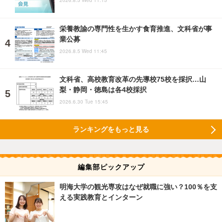
2026.8.5 Wed 11:15
栄養教諭の専門性を生かす食育推進、文科省が事
業公募
2026.8.5 Wed 11:45
文科省、高校教育改革の先導校75校を採択…山
梨・静岡・徳島は各4校採択
2026.6.30 Tue 15:45
ランキングをもっと見る
編集部ピックアップ
明海大学の観光専攻はなぜ就職に強い？100％を支
える実践教育とインターン