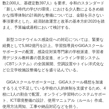
数2,000人、基礎定数397人）を要求。令和のスタンダード
「新しい時代の学びの環境」における少人数によるきめ細
かな指導体制の計画的な整備については、金額を示さない
事項要求とした。経済財政運営と改革の基本方針2020を踏
まえ、予算編成過程において検討する。
新型コロナウイルス感染症への対応については、緊要な
経費として5,982億円を計上。学習指導員やGIGAスクール
サポーターの配置、感染症対策専門家の学校派遣、学習者
用デジタル教科書の普及促進、オンライン学習システム
（CBTシステム）の全国展開、空調設置やトイレ洋式化な
ど公立学校施設整備などを盛り込んでいる。
GIGAスクールサポーターは、GIGAスクール構想を加速
するうえで不足している学校の人的体制を支援するため、4
校に1人の割合で配置。オンライン学習時のシステムサポー
ト、ICT環境整備の設計、使用マニュアル（ルール）作成、
使用方法周知、工事や納品対応などを担う。