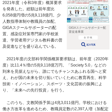
2021年度（令和3年度）概算要求
を発表した。総額は前年度比
6,058億円増の5兆9,118億円。少
人数指導体制や教職員の加配、
GIGAスクールサポーターの配
GIGAスクールサポーター配
置促進事業
置、感染症対策専門家の学校派
全 10 枚
遣、学習者用デジタル教科書の普
拡大写真
及促進などを盛り込んでいる。
2021年度の文部科学関係概算要求額は、前年度（2020年
度）比11.4％増の5兆9,118億万円。「Society 5.0」などの
到来を見据えながら、誰にでもチャンスあふれる国へと変
え、わが国の未来を切り拓いていくために教育再生、科学
技術・イノベーション、スポーツ・文化芸術の振興によ
り、「未来への先行投資」を行う。
このうち、文教関係予算は4兆3,011億円。学校における
働き方改革を進めるため、教職員定数の2,397人増（加配定