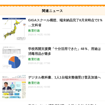
関連ニュース
GIGAスクール構想、端末納品完了8月末時点で2％
…文科省
教育行政
2020.9.14(月) 10:50
学校再開支援費「十分活用できた」48％、用途は
消毒用品が最多
教育行政
2020.8.21(金) 17:50
デジタル教科書、1人1台端末整備受け普及加速へ
教育行政
2020.6.30(火) 10:50