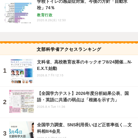
学校トイレの感染症対策、今後の方針「自動水
栓」74％
教育行政
2020.8.26(水) 12:50
文部科学省アクセスランキング
文科省、高校教育改革のキックオフ8/24開催…N-
E.X.T.始動
2026.8.7 Fri 12:15
【全国学力テスト】2026年度分析結果公表、国
語・英語に共通の弱点は「根拠を示す力」
2026.8.4 Tue 11:36
全国学力調査、SNS利用長いほど正答率低く…文
科相8/4会見