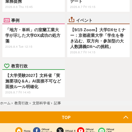
業務提携
デート
2026.8.6 Thu 15:45
2026.8.7 Fri 15:15
事例
イベント
「地方・単科」の室蘭工業大
【9/15 Zoom】大学DXセミナ
学が示した大学DX成功の処方
ー：京都産業大学「学生を巻
箋
き込む、双方向・参加型の大
人数講義DXへの挑戦」
2026.8.4 Tue 12:15
2026.8.7 Fri 14:15
教育行政
【大学受験2027】文科省「実
施要項Q＆A」AI面接不可など
面接ルール明確化
2026.8.7 Fri 14:45
ホーム
›
教育行政
›
文部科学省
›
記事
TOP
Official
Official
Official
Home
Official X
Facebook
YouTube
LINE