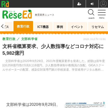
教育業界ニュース
menu
search
教育行政
ービス
ICT機器
事例
イベント
リセマム
教育行政
文部科学省
2020.10.2 Fri 15:50
文科省概算要求、少人数指導などコロナ対応に
5,982億円
文部科学省は2020年9月29日、2021年度概算要求を発表した。総額は前年度
比6,058億円増の5兆9,118億円。少人数指導体制や教職員の加配、GIGAスクー
ルサポーターの配置、感染症対策専門家の学校派遣、学習者用デジタル教科書
の普及促進などを盛り込んでいる。
文部科学省は2020年9月29日、