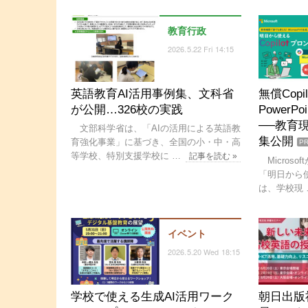
教育行政
2026.5.22 Fri 14:15
英語教育AI活用事例集、文科省
無償Copi
が公開…326校の実践
Power
──教育
文部科学省は、「AIの活用による英語教
集公開
育強化事業」に基づき、全国の小・中・高
P
等学校、特別支援学校に …
記事を読む »
Micros
「明日から使え
は、学校現 
イベント
2026.5.20 Wed 18:15
学校で使える生成AI活用ワーク
朝日出版