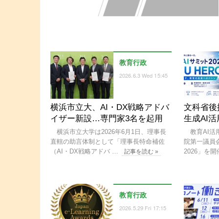
教育行政
2026.6.3 Wed 15:45
横浜市立大、AI・DX戦略アドバ
文科省後
イザー新設…専門家3名を起用
生成AI活
横浜市立大学は2026年6月1日、理事長
教育AI活用
直轄の助言体制として「理事長特命補佐
院第一議員
（AI・DX戦略アドバ …
2026」を開
記事を読む »
教育行政
2026.5.29 Fri 17:15