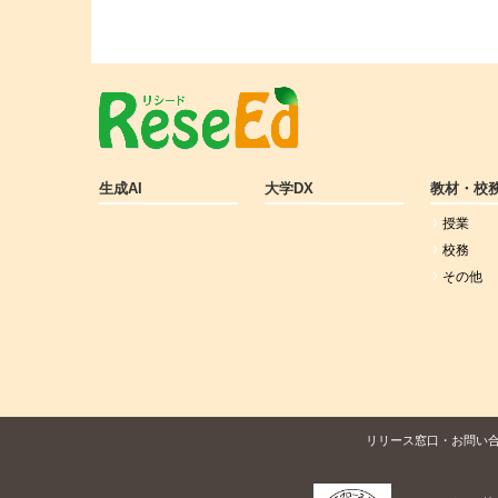
生成AI
大学DX
教材・校
授業
校務
その他
リリース窓口・お問い