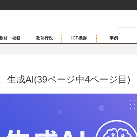
教材・校務
教育行政
ICT機器
事例
生成AI(39ページ中4ページ目)