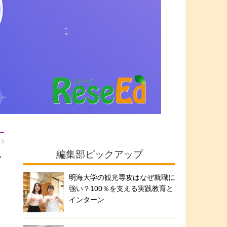
15
編集部ピックアップ
ッ
明海大学の観光専攻はなぜ就職に
高
強い？100％を支える実践教育と
インターン
文