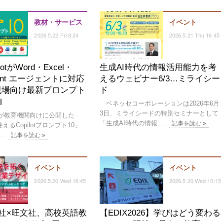
教材・サービス
イベント
2026.5.22 Fri 8:24
2026.5.21 Thu 16:45
lotがWord・Excel・
生成AI時代の情報活用能力を考
Point エージェントに対応
えるウェビナー6/3…ミライシー
現場向け最新プロンプト
ド
R
ベネッセコーポレーションは2026年6月
3日、ミライシードの特別セミナーとして
oftが教育機関向けに公開した
「生成AI時代の情報 …
記事を読む »
るCopilotプロンプト10」
…
記事を読む »
イベント
イベント
2026.5.20 Wed 16:45
2026.5.20 Wed 10:15
社×旺文社、高校英語教
【EDIX2026】学びはどう変わる