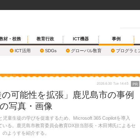
教材・校務
教育行政
ICT機器
事例
ICT活用
SDGs
グローバル敎育
プログラミ
2026.6.30 Tue 14:45
PR
と生徒の可能性を拡張」鹿児島市の事例
目の写真・画像
学びを促進するため、Microsoft 365 Copilotを導入
ている。鹿児島市教育委員会教育DX担当部長・木田博氏によるセ
」のようすを紹介する。