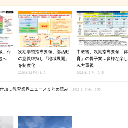
次期学習指導要領、部活動
中教審、次期指導要領「体
域」付
の意義維持し「地域展開」
育」の骨子案…多様な楽し
設へ…
を制度化
み方重視
2026.6.12 Fri 11:15
2026.6.12 Fri 12:15
付加…教育業界ニュースまとめ読み
2026.6.15 Mon 5:55