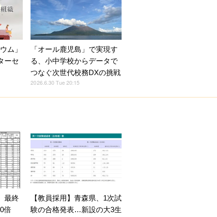
ジウム」
「オール鹿児島」で実現す
ターセ
る、小中学校からデータで
つなぐ次世代校務DXの挑戦
2026.6.30 Tue 20:15
、最終
【教員採用】青森県、1次試
0倍
験の合格発表…新設の大3生