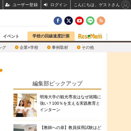
ユーザー登録
ログイン
こんにちは、ゲストさん
学校の回線速度計測
イベント
ング
企業×学校
事例取材
その他
編集部ピックアップ
明海大学の観光専攻はなぜ就職に
強い？100％を支える実践教育と
インターン
【教師への扉】教員採用試験はど