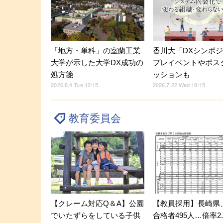
「地方・単科」の室蘭工業
香川大「DXシンポ
大学が示した大学DX成功の
プレイベントやポス
処方箋
ッションも
2026.8.4 Tue 12:15
2026.7.22 Wed 18:15
教育委員会
【クレーム対応Q＆A】公園
【教員採用】長崎県
でいたずらをしている子供
合格者495人…倍率2.