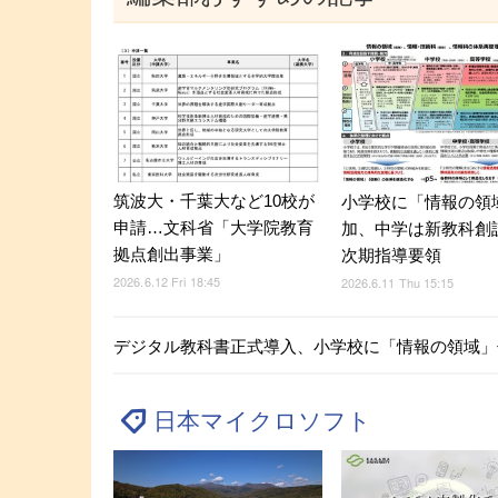
筑波大・千葉大など10校が
小学校に「情報の領
申請…文科省「大学院教育
加、中学は新教科創
拠点創出事業」
次期指導要領
2026.6.12 Fri 18:45
2026.6.11 Thu 15:15
デジタル教科書正式導入、小学校に「情報の領域」
日本マイクロソフト