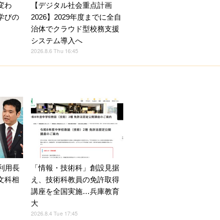
【デジタル社会重点計画
変わ
2026】2029年度までに全自
学びの
治体でクラウド型校務支援
システム導入へ
2026.8.6 Thu 16:45
利用長
「情報・技術科」創設見据
文科相
え、技術科教員の免許取得
講座を全国実施…兵庫教育
大
2026.8.4 Tue 17:45