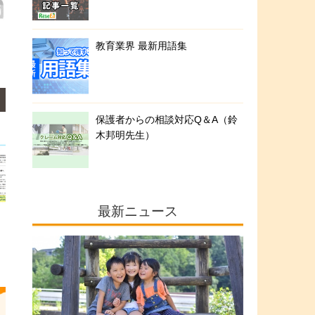
教育業界 最新用語集
保護者からの相談対応Q＆A（鈴
木邦明先生）
最新ニュース