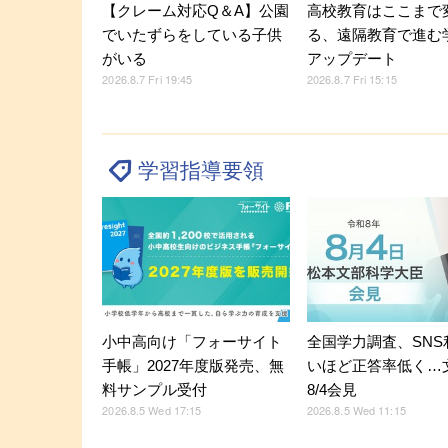
【クレーム対応Q＆A】公園
高校教育はここまで
でいたずらをしている子供
る、遠隔教育で進む
がいる
アップデート
2026.8.7 Fri 19:45
2026.8.7 Fri 15:15
学習指導要領
小中高向け「フォーサイト
全国学力調査、SNS
手帳」2027年度版発売、無
いほど正答率低く…
料サンプル受付
8/4会見
2026.8.5 Wed 17:15
2026.8.5 Wed 11:15