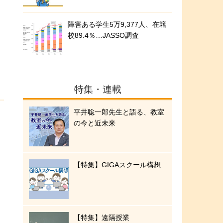
障害ある学生5万9,377人、在籍
校89.4％…JASSO調査
特集・連載
平井聡一郎先生と語る、教室
の今と近未来
【特集】GIGAスクール構想
【特集】遠隔授業