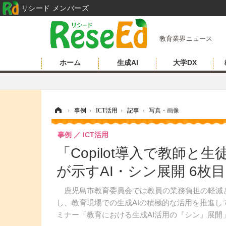
リシード メンバーズ
教育業界ニュース
ホーム
生成AI
大学DX
ホーム
›
事例
›
ICT活用
›
記事
›
写真・画像
事例
ICT活用
「Copilot導入で教師
が示すAI・シン展開 6枚
鹿児島市教育委員会では教員の業務負担の軽減と児童生徒の
し、教育現場での生成AIの積極的な活用を推進し
ミナー「教育における生成AI活用の『シン』展開