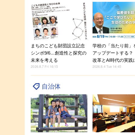
学校の「当たり前」
まちのこども財団設立記念
アップデートする？
シンポ9/6…創造性と探究の
改革とAI時代の実践
未来を考える
2026.8.4 Tue 14:45
2026.8.7 Fri 16:15
自治体