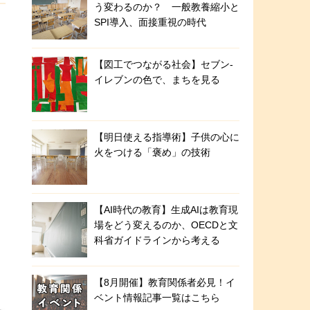
う変わるのか？ 一般教養縮小と
SPI導入、面接重視の時代
【図工でつながる社会】セブン‐
イレブンの色で、まちを見る
【明日使える指導術】子供の心に
火をつける「褒め」の技術
【AI時代の教育】生成AIは教育現
場をどう変えるのか、OECDと文
科省ガイドラインから考える
【8月開催】教育関係者必見！イ
ベント情報記事一覧はこちら