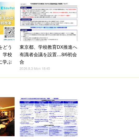
をどう
東京都、学校教育DX推進へ
 学校
有識者会議を設置…8/6初会
に学ぶ
合
2026.8.3 Mon 18:45