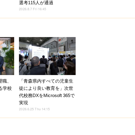
選考115人が通過
2026.8.7 Fri 16:45
理職、
「青森県内すべての児童生
る学校
徒により良い教育を」次世
代校務DXをMicrosoft 365で
実現
2026.6.25 Thu 14:15