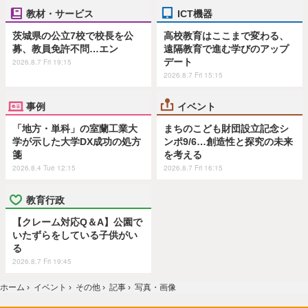
教材・サービス
ICT機器
茨城県の公立7校で校長を公
高校教育はここまで変わる、
募、教員免許不問…エン
遠隔教育で進む学びのアップ
デート
2026.8.7 Fri 19:15
2026.8.7 Fri 15:15
事例
イベント
「地方・単科」の室蘭工業大
まちのこども財団設立記念シ
学が示した大学DX成功の処方
ンポ9/6…創造性と探究の未来
箋
を考える
2026.8.4 Tue 12:15
2026.8.7 Fri 16:15
教育行政
【クレーム対応Q＆A】公園で
いたずらをしている子供がい
る
2026.8.7 Fri 19:45
ホーム
›
イベント
›
その他
›
記事
›
写真・画像