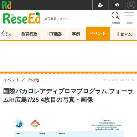
教育業界ニュース
menu
search
イベント
ービス
教育行政
ICT機器
事例
リセマム
イベント
その他
2026.6.30 Tue 12:15
国際バカロレアディプロマプログラム フォーラ
ムin広島7/25 4枚目の写真・画像