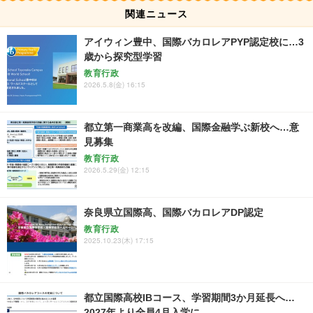
関連ニュース
アイウィン豊中、国際バカロレアPYP認定校に…3
歳から探究型学習
教育行政
2026.5.8(金) 16:15
都立第一商業高を改編、国際金融学ぶ新校へ…意
見募集
教育行政
2026.5.29(金) 12:15
奈良県立国際高、国際バカロレアDP認定
教育行政
2025.10.23(木) 17:15
都立国際高校IBコース、学習期間3か月延長へ…
2027年より全員4月入学に