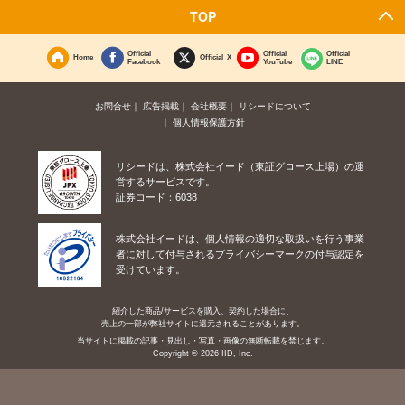
TOP
Official
Official
Official
Home
Official X
Facebook
YouTube
LINE
お問合せ
広告掲載
会社概要
リシードについて
個人情報保護方針
リシードは、株式会社イード（東証グロース上場）の運
営するサービスです。
証券コード：6038
株式会社イードは、個人情報の適切な取扱いを行う事業
者に対して付与されるプライバシーマークの付与認定を
受けています。
紹介した商品/サービスを購入、契約した場合に、
売上の一部が弊社サイトに還元されることがあります。
当サイトに掲載の記事・見出し・写真・画像の無断転載を禁じます。
Copyright © 2026 IID, Inc.