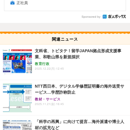
正社員
Sponsored by
関連ニュース
文科省、トビタテ！留学JAPAN拠点形成支援事
業、和歌山県を新規採択
教育行政
2025.12.22(月) 12:45
NTT西日本、デジタル学修歴証明書の海外送受サ
ービス…学歴詐称防止
教材・サービス
2025.11.21(金) 16:45
「科学の再興」に向けて提言…海外派遣や博士人
材の拡充など