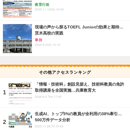
教育行政
2025.11.19(水) 16:45
現場の声から探るTOEFL Juniorの効果と期待…
茨木高校の実践
事例
2025.9.3(水) 10:15
その他アクセスランキング
「情報・技術科」創設見据え、技術科教員の免許
取得講座を全国実施…兵庫教育大
2026.8.4 Tue 17:45
生成AI、トップ5%の教員が全利用の38%牽引…
500万件データ分析
2025.11.28 Fri 15:45