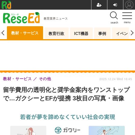
教育業界ニュース
menu
search
教材・サービス
測
教育行政
ICT機器
事例
イベント
教材・サービス
その他
2025.12.24 Wed 16:45
留学費用の透明化と奨学金案内をワンストップ
で…ガクシーとEFが提携 3枚目の写真・画像