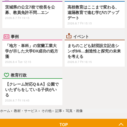
茨城県の公立7校で校長を公
高校教育はここまで変わる、
募、教員免許不問…エン
遠隔教育で進む学びのアップ
デート
2026.8.7 Fri 19:15
2026.8.7 Fri 15:15
事例
イベント
「地方・単科」の室蘭工業大
まちのこども財団設立記念シ
学が示した大学DX成功の処方
ンポ9/6…創造性と探究の未来
箋
を考える
2026.8.4 Tue 12:15
2026.8.7 Fri 16:15
教育行政
【クレーム対応Q＆A】公園で
いたずらをしている子供がい
る
2026.8.7 Fri 19:45
ホーム
›
教材・サービス
›
その他
›
記事
›
写真・画像
TOP