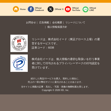
Official
Official
Official
Home
Official X
Facebook
YouTube
LINE
お問合せ
広告掲載
会社概要
リシードについて
個人情報保護方針
リシードは、株式会社イード（東証グロース上場）の運
営するサービスです。
証券コード：6038
株式会社イードは、個人情報の適切な取扱いを行う事業
者に対して付与されるプライバシーマークの付与認定を
受けています。
紹介した商品/サービスを購入、契約した場合に、
売上の一部が弊社サイトに還元されることがあります。
当サイトに掲載の記事・見出し・写真・画像の無断転載を禁じます。
Copyright © 2026 IID, Inc.